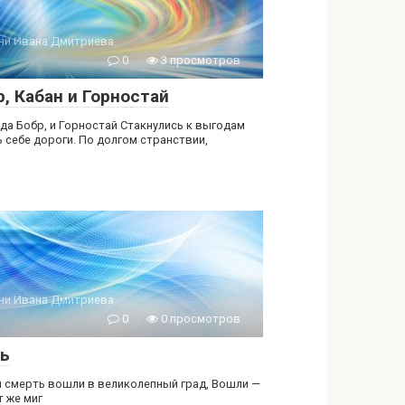
ни Ивана Дмитриева
0
3 просмотров
р, Кабан и Горностай
 да Бобр, и Горностай Стакнулись к выгодам
ь себе дороги. По долгом странствии,
ни Ивана Дмитриева
0
0 просмотров
ь
и смерть вошли в великолепный град, Вошли —
т же миг