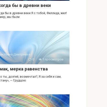
когда бы в древни веки
гда бы в древни веки Я с тобой, Филлида, жил!
мер, мы были
ни Ивана Дмитриева
0
1 просмотров
мак, мерка равенства
о ты, долгий, возмечтал?, Я за себя и сам,
стану», — Грудцою