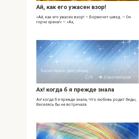
Ай, как его ужасен взор!
«Ай, как его ужасен взор! — Бормочет швед. — Он
горче хрена!» — «Ах,
Басни Ивана Дмитриева
0
3 просмотров
Ах! когда б я прежде знала
Ах! когда б я прежде знала, Что любовь родит беды,
Веселясь бы не встречала