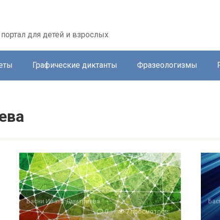
портал для детей и взрослых
еты
Графические диктанты
Фразеологизмы
ева
Басни Ивана Дмитриева
Бас
0
7 просмотров