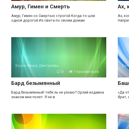
Амур, Гимен и Смерть
Ах, 
Амур, Гимен со Смертью строгой Когда-то шли
Ах, ко
одной дорогой Из света по своим домам
Напри
Басни Ивана Дмитриева
Бас
0
1 просмотров
Бард безымянный
Баш
Бард безымянный! тебя ль не узнаю? Орлий издавна
«Да чт
знаком мне полет. Я не в
брат, 