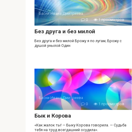
Басни Ивана Дмитриева
0
1 просмотров
Без друга и без милой
Без друга и без милой Брожу я по лугам; Брожу с
душой унылой Один
Басни Ивана Дмитриева
0
1 просмотров
Бык и Корова
«Как жалок ты! — Быку Корова говорила. — Судьба
тебя на труд всегдашний осудила».