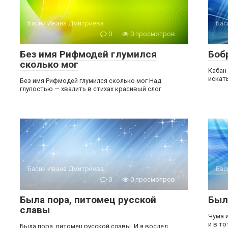
Басни Ивана Дмитриева
Бас
0
0 просмотров
Без имя Рифмодей глумился
Боб
сколько мог
Кабан
искат
Без имя Рифмодей глумился сколько мог Над
глупостью — хвалить в стихах красивый слог.
Басни Ивана Дмитриева
Бас
0
0 просмотров
Была пора, питомец русской
Был
славы
Чума 
и в то
Была пора, питомец русской славы, И я вослед