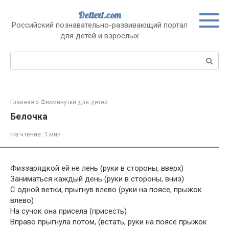
Перейти
Dettext.com
к
Российский познавательно-развивающий портал
контенту
для детей и взрослых
Поиск:
Главная
»
Физминутки для детей
Белочка
На чтение:
1 мин
Физзарядкой ей не лень (руки в стороны, вверх)
Заниматься каждый день (руки в стороны, вниз)
С одной ветки, прыгнув влево (руки на поясе, прыжок
влево)
На сучок она присела (присесть)
Вправо прыгнула потом, (встать, руки на поясе прыжок