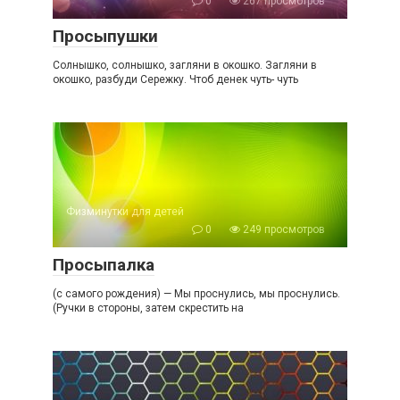
0
267 просмотров
Просыпушки
Солнышко, солнышко, загляни в окошко. Загляни в
окошко, разбуди Сережку. Чтоб денек чуть- чуть
Физминутки для детей
0
249 просмотров
Просыпалка
(с самого рождения) — Мы проснулись, мы проснулись.
(Ручки в стороны, затем скрестить на