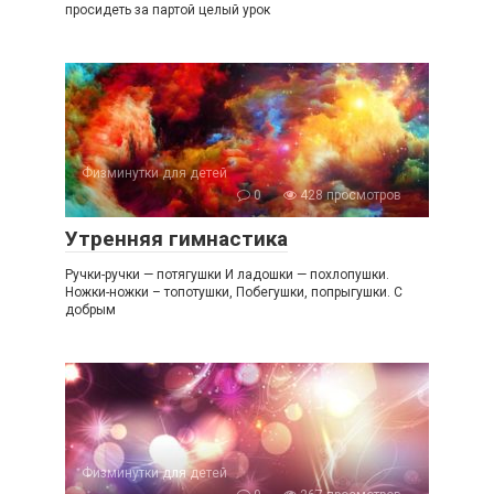
просидеть за партой целый урок
Физминутки для детей
0
428 просмотров
Утренняя гимнастика
Ручки-ручки — потягушки И ладошки — похлопушки.
Ножки-ножки – топотушки, Побегушки, попрыгушки. С
добрым
Физминутки для детей