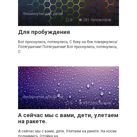
Физминутки для детей
0
281 просмотров
Для пробуждения
Вот проснулись, потянулись, С боку на бок повернулись!
Потягушечки! Потягушечки! Вот проснулись, потянулись,
С
Физминутки для детей
0
882 просмотров
А сейчас мы с вами, дети, улетаем
на ракете.
А сейчас мы с вами, дети, Улетаем на ракете. На носки
поднимись, (стойка на