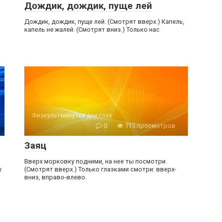
Дождик, дождик, пуще лей
Дождик, дождик, пуще лей. (Смотрят вверх.) Капель,
капель не жалей. (Смотрят вниз.) Только нас
Физкультминутки для глаз
0
115 просмотров
Заяц
Вверх морковку подними, на нее ты посмотри.
у
(Смотрят вверх.) Только глазками смотри: вверх-
вниз, вправо-влево.