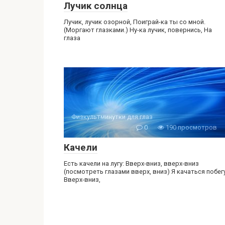
Лучик солнца
Лучик, лучик озорной, Поиграй-ка ты со мной.
(Моргают глазками.) Ну-ка лучик, повернись, На
глаза
Физкультминутки для глаз
0
190 просмотров
Качели
Есть качели на лугу: Вверх-вниз, вверх-вниз
(посмотреть глазами вверх, вниз) Я качаться побег
Вверх-вниз,