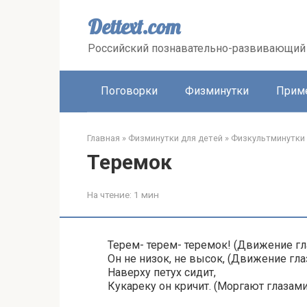
Перейти
к
Dettext.com
контенту
Российский познавательно-развивающий 
Поговорки
Физминутки
Прим
Главная
»
Физминутки для детей
»
Физкультминутки 
Теремок
На чтение:
1 мин
Терем- терем- теремок! (Движение гл
Он не низок, не высок, (Движение гла
Наверху петух сидит,
Кукареку он кричит. (Моргают глазами