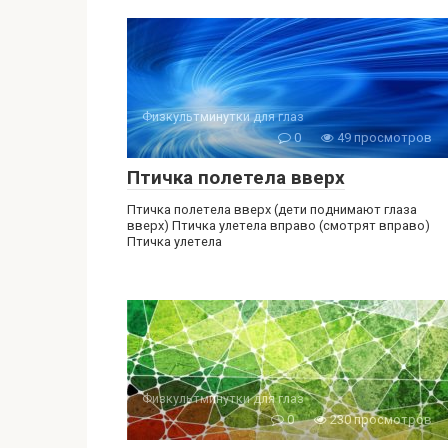
Физкультминутки для глаз
0
49 просмотров
Птичка полетела вверх
Птичка полетела вверх (дети поднимают глаза
вверх) Птичка улетела вправо (смотрят вправо)
Птичка улетела
Физкультминутки для глаз
0
230 просмотров