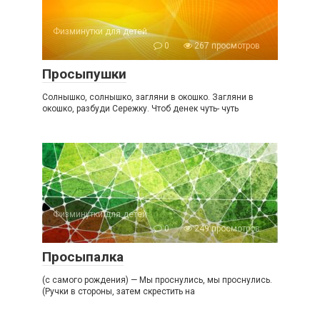
Физминутки для детей
0
267 просмотров
Просыпушки
Солнышко, солнышко, загляни в окошко. Загляни в
окошко, разбуди Сережку. Чтоб денек чуть- чуть
Физминутки для детей
0
249 просмотров
Просыпалка
(с самого рождения) — Мы проснулись, мы проснулись.
(Ручки в стороны, затем скрестить на