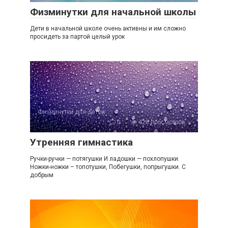
Физминутки для начальной школы
Дети в начальной школе очень активны и им сложно
просидеть за партой целый урок
Физминутки для детей
0
428 просмотров
Утренняя гимнастика
Ручки-ручки — потягушки И ладошки — похлопушки.
Ножки-ножки – топотушки, Побегушки, попрыгушки. С
добрым