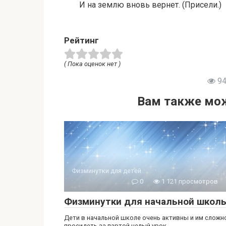
И на землю вновь вернет. (Присели.)
Рейтинг
( Пока оценок нет )
94
Вам также мож
Физминутки для детей
0
1 121 просмотров
Физминутки для начальной школ
Дети в начальной школе очень активны и им сложн
просидеть за партой целый урок