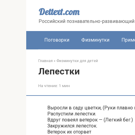
Перейти
к
Dettext.com
контенту
Российский познавательно-развивающий 
Поговорки
Физминутки
Прим
Главная
»
Физминутки для детей
Лепестки
На чтение:
1 мин
Выросли в саду цветки, (Руки плавно п
Распустили лепестки.
Вдруг повеял ветерок — (Легкий бег.)
Закружился лепесток.
Ветерок их оторвет