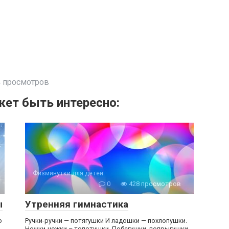
 просмотров
ет быть интересно:
Физминутки для детей
0
428 просмотров
ы
Утренняя гимнастика
о
Ручки-ручки — потягушки И ладошки — похлопушки.
Ножки-ножки – топотушки, Побегушки, попрыгушки.