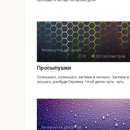
Физминутки для детей
0
267 просмотров
Просыпушки
Солнышко, солнышко, загляни в окошко. Загляни в
окошко, разбуди Сережку. Чтоб денек чуть- чуть
Физминутки для детей