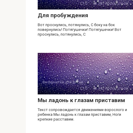
0
281 просмотров
Для пробуждения
Вот проснулись, потянулись, С боку на бок
повернулись! Потягушечки! Потягушечки! Вот
проснулись, потянулись, С
Физминутки для детей
0
342 просмотров
Мы ладонь к глазам приставим
Текст сопровождается движениями взрослого и
ребенка Мы ладонь к глазам приставим, Ноги
крепкие расставим.