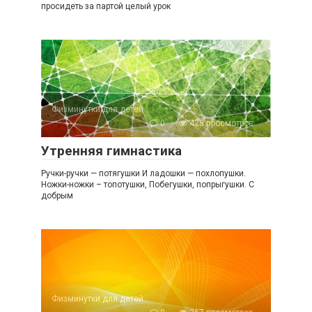
просидеть за партой целый урок
Физминутки для детей
0
428 просмотров
Утренняя гимнастика
Ручки-ручки — потягушки И ладошки — похлопушки.
Ножки-ножки – топотушки, Побегушки, попрыгушки. С
добрым
Физминутки для детей