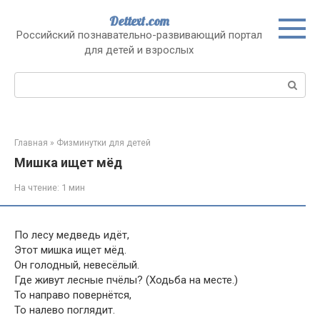
Перейти
Dettext.com
к
Российский познавательно-развивающий портал
контенту
для детей и взрослых
Поиск:
Главная
»
Физминутки для детей
Мишка ищет мёд
На чтение:
1 мин
По лесу медведь идёт,
Этот мишка ищет мёд.
Он голодный, невесёлый.
Где живут лесные пчёлы? (Ходьба на месте.)
То направо повернётся,
То налево поглядит.