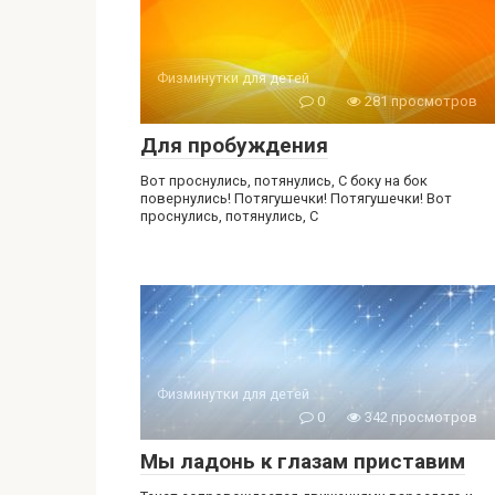
Физминутки для детей
0
281 просмотров
Для пробуждения
Вот проснулись, потянулись, С боку на бок
повернулись! Потягушечки! Потягушечки! Вот
проснулись, потянулись, С
Физминутки для детей
0
342 просмотров
Мы ладонь к глазам приставим