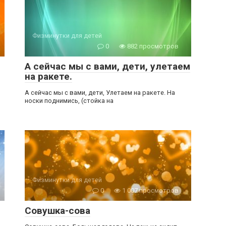
Физминутки для детей
0
882 просмотров
А сейчас мы с вами, дети, улетаем
на ракете.
А сейчас мы с вами, дети, Улетаем на ракете. На
носки поднимись, (стойка на
Физминутки для детей
0
1 007 просмотров
Совушка-сова