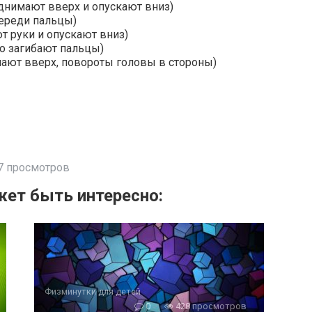
поднимают вверх и опускают вниз)
череди пальцы)
т руки и опускают вниз)
о загибают пальцы)
мают вверх, повороты головы в стороны)
7 просмотров
ет быть интересно:
Физминутки для детей
0
428 просмотров