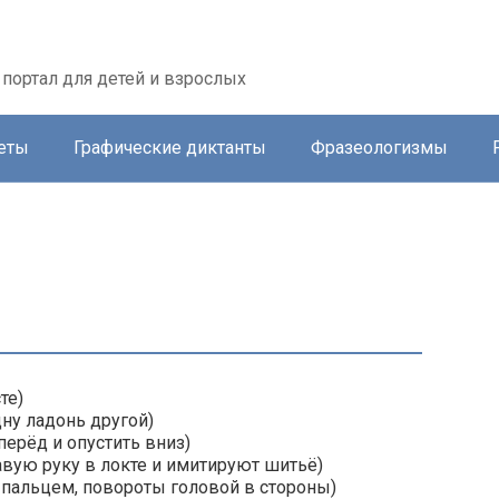
портал для детей и взрослых
еты
Графические диктанты
Фразеологизмы
те)
дну ладонь другой)
перёд и опустить вниз)
авую руку в локте и имитируют шитьё)
т пальцем, повороты головой в стороны)