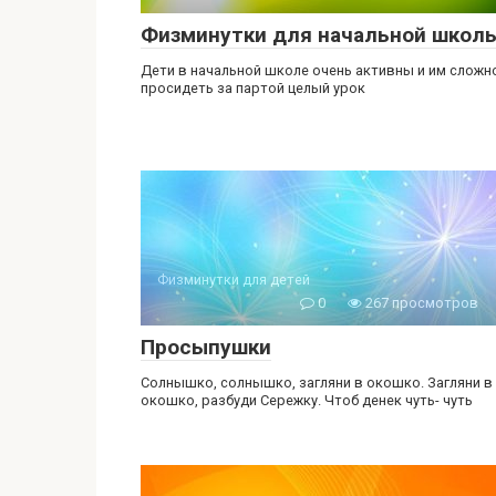
Физминутки для начальной школ
Дети в начальной школе очень активны и им сложн
просидеть за партой целый урок
Физминутки для детей
0
267 просмотров
Просыпушки
Солнышко, солнышко, загляни в окошко. Загляни в
окошко, разбуди Сережку. Чтоб денек чуть- чуть