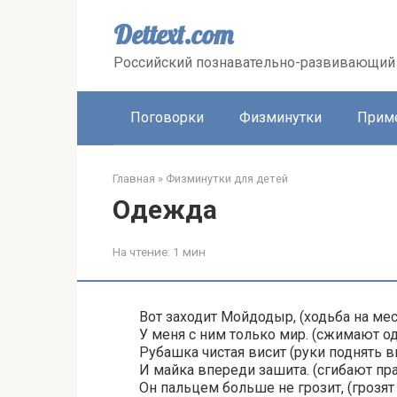
Перейти
к
Dettext.com
контенту
Российский познавательно-развивающий 
Поговорки
Физминутки
Прим
Главная
»
Физминутки для детей
Одежда
На чтение:
1 мин
Вот заходит Мойдодыр, (ходьба на мес
У меня с ним только мир. (сжимают о
Рубашка чистая висит (руки поднять в
И майка впереди зашита. (сгибают пр
Он пальцем больше не грозит, (грозя