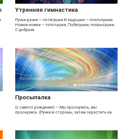
ы
Утренняя гимнастика
о
Ручки-ручки — потягушки И ладошки — похлопушки.
Ножки-ножки – топотушки, Побегушки, попрыгушки.
С добрым
Физминутки для детей
0
249 просмотров
Просыпалка
(с самого рождения) — Мы проснулись, мы
проснулись. (Ручки в стороны, затем скрестить на