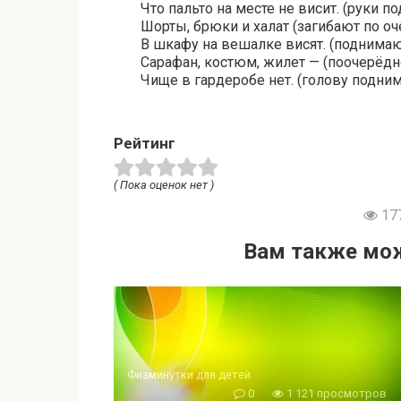
Что пальто на месте не висит. (руки 
Шорты, брюки и халат (загибают по о
В шкафу на вешалке висят. (поднимаю
Сарафан, костюм, жилет — (поочерёдн
Чище в гардеробе нет. (голову подни
Рейтинг
( Пока оценок нет )
17
Вам также мож
Физминутки для детей
0
1 121 просмотров