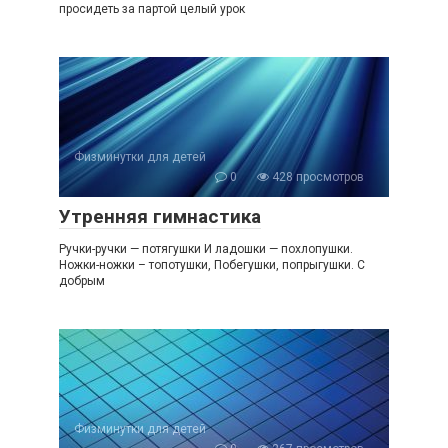
просидеть за партой целый урок
Физминутки для детей
0
428 просмотров
Утренняя гимнастика
Ручки-ручки — потягушки И ладошки — похлопушки.
Ножки-ножки – топотушки, Побегушки, попрыгушки. С
добрым
Физминутки для детей