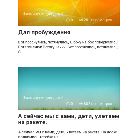
Физминутки для детей
0
281 просмотров
Для пробуждения
Вот проснулись, потянулись, С боку на бок повернулись!
Потягушечки! Потягушечки! Вот проснулись, потянулись,
С
Физминутки для детей
0
882 просмотров
А сейчас мы с вами, дети, улетаем
на ракете.
А сейчас мы с вами, дети, Улетаем на ракете. На носки
поднимись, (стойка на