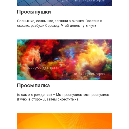
0
267 просмотров
Просыпушки
Солнышко, солнышко, загляни в окошко. Загляни в
окошко, разбуди Сережку. Чтоб денек чуть- чуть
Физминутки для детей
0
249 просмотров
Просыпалка
(с самого рождения) — Мы проснулись, мы проснулись.
(Ручки в стороны, затем скрестить на