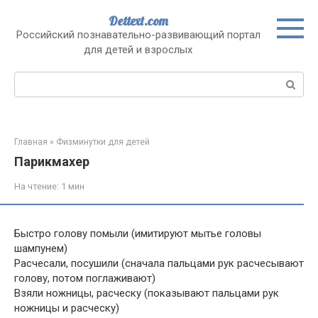
Перейти
Dettext.com
к
Российский познавательно-развивающий портал
контенту
для детей и взрослых
Поиск:
Главная
»
Физминутки для детей
Парикмахер
На чтение:
1 мин
Быстро голову помыли (имитируют мытье головы
шампунем)
Расчесали, посушили (сначала пальцами рук расчесывают
голову, потом поглаживают)
Взяли ножницы, расческу (показывают пальцами рук
ножницы и расческу)