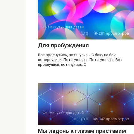
Физминутки для детей
0
281 просмотров
Для пробуждения
Вот проснулись, потянулись, С боку на бок
повернулись! Потягушечки! Потягушечки! Вот
проснулись, потянулись, С
Физминутки для детей
0
342 просмотров
Мы ладонь к глазам приставим