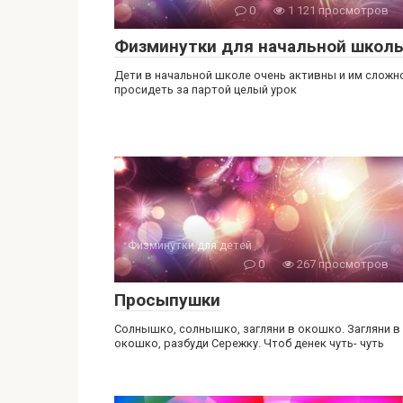
0
1 121 просмотров
Физминутки для начальной школ
Дети в начальной школе очень активны и им сложн
просидеть за партой целый урок
Физминутки для детей
0
267 просмотров
Просыпушки
Солнышко, солнышко, загляни в окошко. Загляни в
окошко, разбуди Сережку. Чтоб денек чуть- чуть