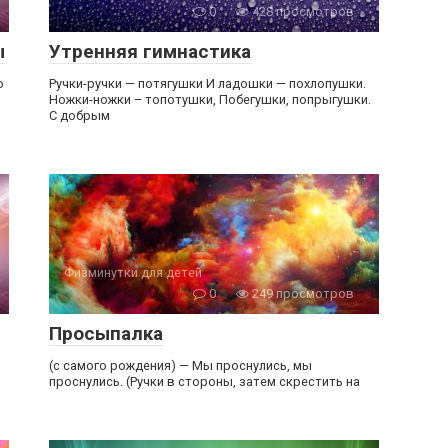
0
428 просмотров
ы
Утренняя гимнастика
о
Ручки-ручки — потягушки И ладошки — похлопушки.
Ножки-ножки – топотушки, Побегушки, попрыгушки.
С добрым
Физминутки для детей
0
249 просмотров
Просыпалка
(с самого рождения) — Мы проснулись, мы
проснулись. (Ручки в стороны, затем скрестить на