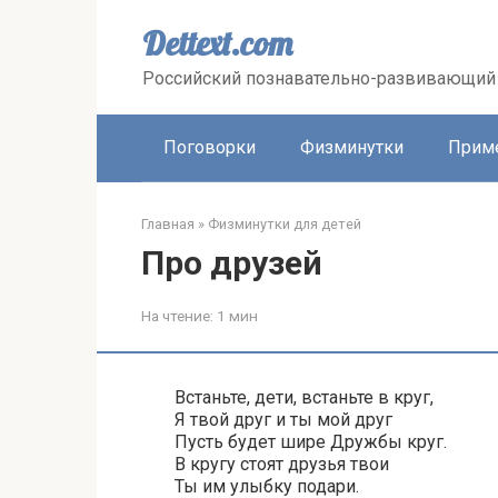
Перейти
к
Dettext.com
контенту
Российский познавательно-развивающий 
Поговорки
Физминутки
Прим
Главная
»
Физминутки для детей
Про друзей
На чтение:
1 мин
Встаньте, дети, встаньте в круг,
Я твой друг и ты мой друг
Пусть будет шире Дружбы круг.
В кругу стоят друзья твои
Ты им улыбку подари.