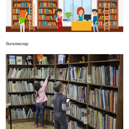
Янгиликлар