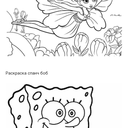
Раскраска спанч боб