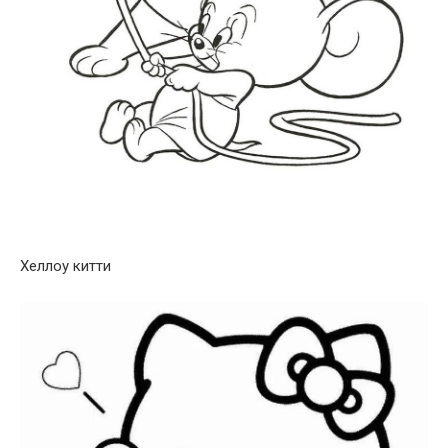
Хеллоу китти