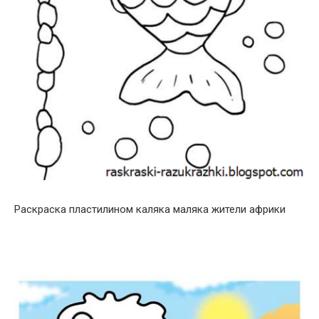
Раскраска пластилином каляка маляка жители африки