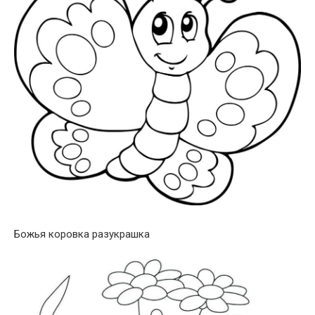
Божья коровка разукрашка