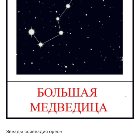
Звезды созвездия ореон