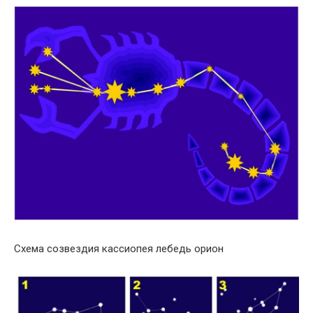
Схема созвездия кассиопея лебедь орион