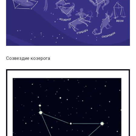
Созвездие козерога