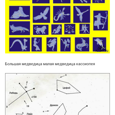
Большая медведица малая медведица кассиопея