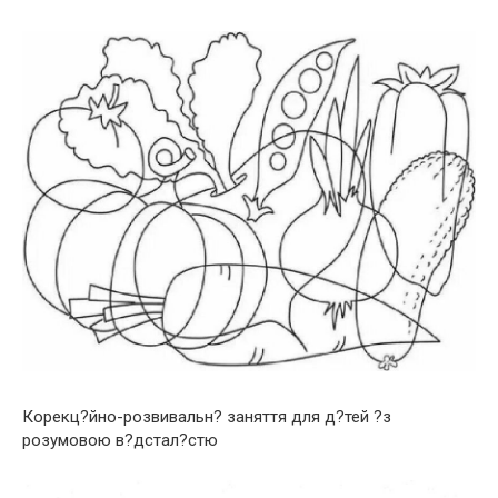
Корекц?йно-розвивальн? заняття для д?тей ?з
розумовою в?дстал?стю