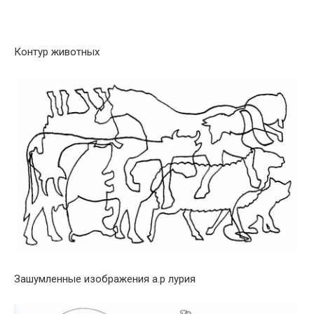
Контур животных
Зашумленные изображения а.р лурия