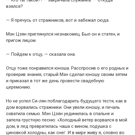
— Кто ты такой?! — закричала служанка. — Откуда
взялся?
— Я прячусь от стражников, вот и забежал сюда.
Мэн Цзян приглянулся незнакомец. Был он и статен, и
пригож лицом.
— Пойдем к отцу, — сказала она.
Отцу тоже понравился юноша. Расспросив о его родных и
проверив знания, старый Мэн сделал юношу своим зятем
и приказал в тот же день провести свадебную
церемонию.
Но не успел Си-лян поблагодарить будущего тестя, как в
дом ворвались стражники. Они увели юношу, и печаль
охватила семью. Мэн Цзян уединилась в спальне и
запела грустную песню: «Холодный ветер ворвался в мой
дом, в лед превратилась чаша с вином, подушка с
циновкой холодны, как снег. И в мире живу я, словно во