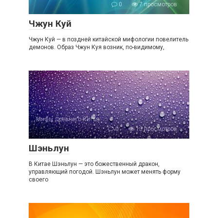
0
7 просмотров
Чжун Куй
Чжун Куй — в поздней китайской мифологии повелитель
демонов. Образ Чжун Куя возник, по-видимому,
Мифы Древнего Китая
0
13 просмотров
Шэньлун
В Китае Шэньлун — это божественный дракон,
управляющий погодой. Шэньлун может менять форму
своего