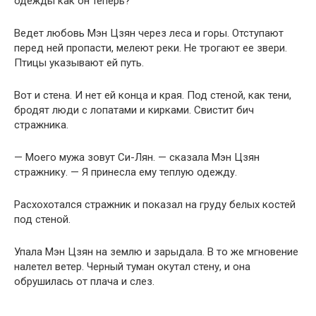
одежды как он теперь?
Ведет любовь Мэн Цзян через леса и горы. Отступают
перед ней пропасти, мелеют реки. Не трогают ее звери.
Птицы указывают ей путь.
Вот и стена. И нет ей конца и края. Под стеной, как тени,
бродят люди с лопатами и кирками. Свистит бич
стражника.
— Моего мужа зовут Си-Лян. — сказала Мэн Цзян
стражнику. — Я принесла ему теплую одежду.
Расхохотался стражник и показал на груду белых костей
под стеной.
Упала Мэн Цзян на землю и зарыдала. В то же мгновение
налетел ветер. Черный туман окутал стену, и она
обрушилась от плача и слез.