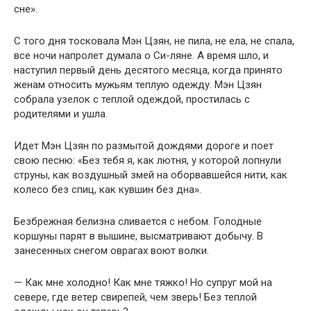
сне».
С того дня тосковала Мэн Цзян, не пила, не ела, не спала,
все ночи напролет думала о Си-ляне. А время шло, и
наступил первый день десятого месяца, когда принято
женам относить мужьям теплую одежду. Мэн Цзян
собрала узелок с теплой одеждой, простилась с
родителями и ушла.
Идет Мэн Цзян по размытой дождями дороге и поет
свою песню: «Без тебя я, как лютня, у которой лопнули
струны, как воздушный змей на оборвавшейся нити, как
колесо без спиц, как кувшин без дна».
Безбрежная белизна сливается с небом. Голодные
коршуны парят в вышине, высматривают добычу. В
занесенных снегом оврагах воют волки.
— Как мне холодно! Как мне тяжко! Но супруг мой на
севере, где ветер свирепей, чем зверь! Без теплой