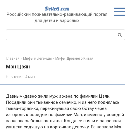
Перейти
Dettext.com
к
Российский познавательно-развивающий портал
контенту
для детей и взрослых
Поиск:
Главная
»
Мифы и легенды
»
Мифы Древнего Китая
Мэн Цзян
На чтение:
4 мин
Давным-давно жили муж и жена по фамилии Цзян.
Посадили они тыквенное семечко, и из него поднялась
тыква-горлянка, перекинувшая свою ботву через
изгородь к соседям по фамилии Мэн, и именно у соседей
завязалась большая тыква. Когда ее сняли и разрезали,
увидели сидящую на корточках девочку. Ее назвали Мэн