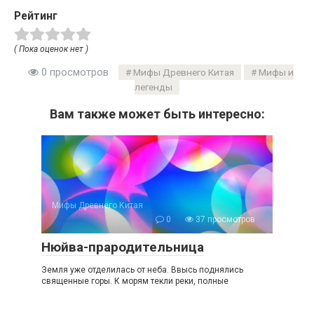
Рейтинг
( Пока оценок нет )
0 просмотров
Мифы Древнего Китая
Мифы и
легенды
Вам также может быть интересно:
Мифы Древнего Китая
0
37 просмотров
Нюйва-прародительница
Земля уже отделилась от неба. Ввысь поднялись
священные горы. К морям текли реки, полные