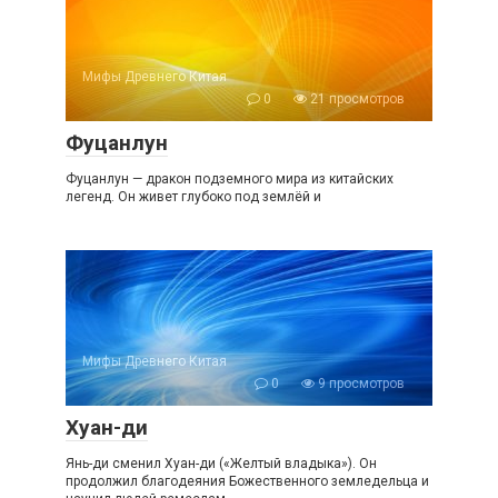
Мифы Древнего Китая
0
21 просмотров
Фуцанлун
Фуцанлун — дракон подземного мира из китайских
легенд. Он живет глубоко под землёй и
Мифы Древнего Китая
0
9 просмотров
Хуан-ди
Янь-ди сменил Хуан-ди («Желтый владыка»). Он
продолжил благодеяния Божественного земледельца и