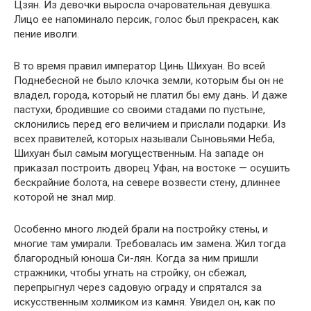
Цзян. Из девочки выросла очаровательная девушка.
Лицо ее напоминало персик, голос был прекрасен, как
пение иволги.
В то время правил император Цинь Шихуан. Во всей
Поднебесной не было клочка земли, которым бы он не
владел, города, который не платил бы ему дань. И даже
пастухи, бродившие со своими стадами по пустыне,
склонились перед его величием и прислали подарки. Из
всех правителей, которых называли Сыновьями Неба,
Шихуан был самым могущественным. На западе он
приказал построить дворец Уфан, на востоке — осушить
бескрайние болота, на севере возвести стену, длиннее
которой не знал мир.
Особенно много людей брали на постройку стены, и
многие там умирали. Требовалась им замена. Жил тогда
благородный юноша Си-лян. Когда за ним пришли
стражники, чтобы угнать на стройку, он сбежал,
перепрыгнул через садовую ограду и спрятался за
искусственным холмиком из камня. Увидел он, как по