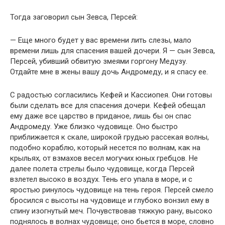
Тогда заговорил сын Зевса, Персей:
— Еще много будет у вас времени лить слезы, мало
времени лишь для спасения вашей дочери. Я — сын Зевса,
Персей, убивший обвитую змеями горгону Медузу.
Отдайте мне в жены вашу дочь Андромеду, и я спасу ее.
С радостью согласились Кефей и Кассиопея. Они готовы
были сделать все для спасения дочери. Кефей обещал
ему даже все царство в приданое, лишь бы он спас
Андромеду. Уже близко чудовище. Оно быстро
приближается к скале, широкой грудью рассекая волны,
подобно кораблю, который несется по волнам, как на
крыльях, от взмахов весел могучих юных гребцов. Не
далее полета стрелы было чудовище, когда Персей
взлетел высоко в воздух. Тень его упала в море, и с
яростью ринулось чудовище на тень героя. Персей смело
бросился с высоты на чудовище и глубоко вонзил ему в
спину изогнутый меч. Почувствовав тяжкую рану, высоко
поднялось в волнах чудовище; оно бьется в море, словно