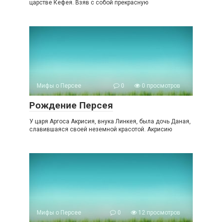
царстве Кефея. Взяв с собой прекрасную
Мифы о Персее
0
0 просмотров
Рождение Персея
У царя Аргоса Акрисия, внука Линкея, была дочь Даная,
славившаяся своей неземной красотой. Акрисию
Мифы о Персее
0
12 просмотров