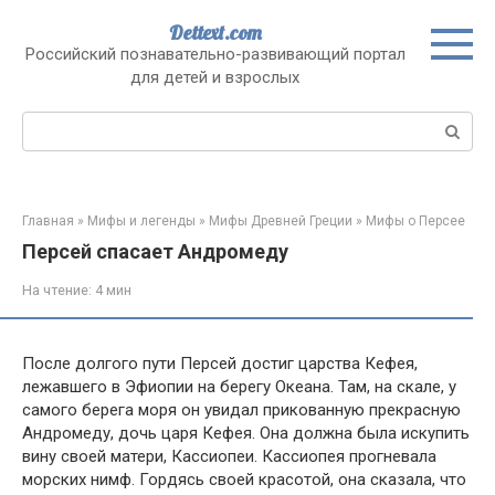
Перейти
Dettext.com
к
Российский познавательно-развивающий портал
контенту
для детей и взрослых
Поиск:
Главная
»
Мифы и легенды
»
Мифы Древней Греции
»
Мифы о Персее
Персей спасает Андромеду
На чтение:
4 мин
После долгого пути Персей достиг царства Кефея,
лежавшего в Эфиопии на берегу Океана. Там, на скале, у
самого берега моря он увидал прикованную прекрасную
Андромеду, дочь царя Кефея. Она должна была искупить
вину своей матери, Кассиопеи. Кассиопея прогневала
морских нимф. Гордясь своей красотой, она сказала, что