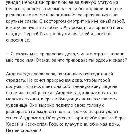
увидал Персей. Он принял бы ее за дивную статую из
белого паросского мрамора, если бы морской ветер не
развевал ее волос и не падали из ее прекрасных глаз
крупные слезы. С восторгом смотрит на нее юный герой,
и могучее чувство любви к Андромеде загорается в его
сердце. Персей быстро спустился к ней и ласково
спросил ее:
— О, скажи мне, прекрасная дева, чья это страна, назови
мне твое имя! Скажи, за что прикована ты здесь к скале?
Андромеда рассказала, за чью вину приходится ей
страдать. Не хочет прекрасная дева, чтобы герой
подумал, что искупает она собственную вину. Еще не
окончила свой рассказ Андромеда, как заклокотала
морская пучина, и среди бушующих волн показалось
чудовище. Оно высоко подняло свою голову с
разверстой громадной пастью. Громко вскрикнула от
ужаса Андромеда. Обезумев от горя, прибежали на берег
Кефей и Кассиопея. Горько плачут они, обнимая дочь.
Нет ей спасенья!