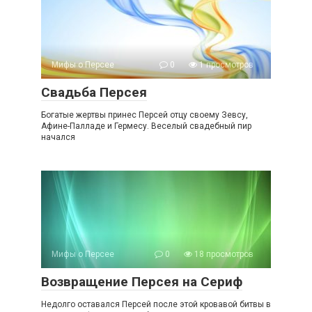
Мифы о Персее
0
1 просмотров
Свадьба Персея
Богатые жертвы принес Персей отцу своему Зевсу,
Афине-Палладе и Гермесу. Веселый свадебный пир
начался
Мифы о Персее
0
18 просмотров
Возвращение Персея на Сериф
Недолго оставался Персей после этой кровавой битвы в