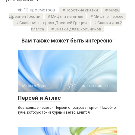
13 просмотров
Короткие сказки
Мифы
Древней Греции
Мифы и легенды
Мифы о Персее
Сказания о героях Древней Греции
Сказки для 2
класса
Сказки для школьников
Вам также может быть интересно:
Мифы о Персее
0
1 просмотров
Персей и Атлас
Все дальше несется Персей от острова горгон. Подобно
туче, которую гонит бурный ветер, мчится