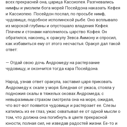
всех прекрасней она, царица Кассиопея. Разгневались
нимфы и умолили бога морей Посейдона наказать Кефея
и Кассиопею. Посейдон послал, по просьбе нимф,
чудовище, подобное исполинской рыбе. Оно всплывало
из морской глубины и опустошало владения Кефея.
Плачем и стонами наполнилось царство Кофея. Он
обратился, наконец, к оракулу Зевса Аммону и спросил,
как избавиться ему от этого несчастья. Оракул дал такой
ответ:
— Отдай свою дочь Андромеду на растерзание
чудовищу, и окончится тогда кара Посейдона.
Народ, узнав ответ оракула, заставил царя приковать
Андромеду к скале у моря. Бледная от ужаса, стояла у
подножия скалы в тяжелых оковах Андромеда; с
невыразимым страхом смотрела она на море, ожидая,
что вот-вот появится чудовище и растерзает ее. Слезы
катились из ее глаз, ужас охватывал ее от одной мысли о
том, что должна она погибнуть в цвете прекрасной
юности, полная сил, не изведав радостей жизни. Ее-то и