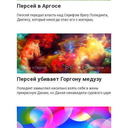
Персей в Аргосе
Пеосей передал власть над Серифом брату Полидекта,
Диктису, который некогда спас его с матерью,
Мифы о Персее
0
3 просмотров
Персей убивает Горгону медузу
Полидект замыслил насильно взять себе в жены
прекрасную Данаю, но Даная ненавидела сурового царя