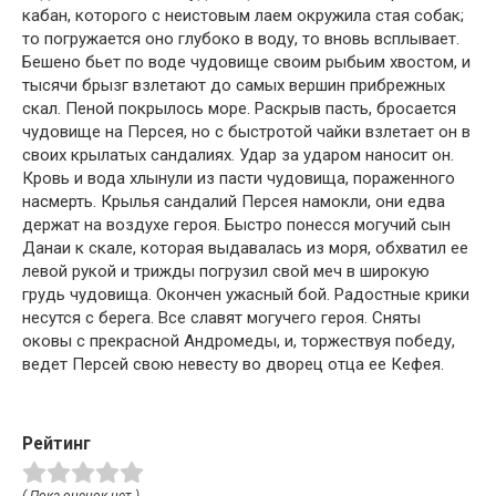
кабан, которого с неистовым лаем окружила стая собак;
то погружается оно глубоко в воду, то вновь всплывает.
Бешено бьет по воде чудовище своим рыбьим хвостом, и
тысячи брызг взлетают до самых вершин прибрежных
скал. Пеной покрылось море. Раскрыв пасть, бросается
чудовище на Персея, но с быстротой чайки взлетает он в
своих крылатых сандалиях. Удар за ударом наносит он.
Кровь и вода хлынули из пасти чудовища, пораженного
насмерть. Крылья сандалий Персея намокли, они едва
держат на воздухе героя. Быстро понесся могучий сын
Данаи к скале, которая выдавалась из моря, обхватил ее
левой рукой и трижды погрузил свой меч в широкую
грудь чудовища. Окончен ужасный бой. Радостные крики
несутся с берега. Все славят могучего героя. Сняты
оковы с прекрасной Андромеды, и, торжествуя победу,
ведет Персей свою невесту во дворец отца ее Кефея.
Рейтинг
( Пока оценок нет )