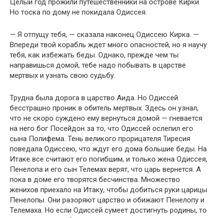
Целый год прожили путешественники на острове Кирки.
Но тоска по дому не покидала Одиссея.
— Я отпущу тебя, — сказала наконец Одиссею Кирка. —
Впереди твой корабль ждет много опасностей, но я научу
тебя, как избежать беды. Однако, прежде чем ты
направишься домой, тебе надо побывать в царстве
мертвых и узнать свою судьбу.
Трудна была дорога в царство Аида. Но Одиссей
бесстрашно проник в обитель мертвых. Здесь он узнал,
что не скоро суждено ему вернуться домой — гневается
на него бог Посейдон за то, что Одиссей ослепил его
сына Полифема. Тень великого прорицателя Тиресия
поведала Одиссею, что ждут его дома большие беды. На
Итаке все считают его погибшим, и только жена Одиссея,
Пенелопа и его сын Телемах верят, что царь вернется. А
пока в доме его творятся бесчинства. Множество
женихов приехало на Итаку, чтобы добиться руки царицы
Пенелопы. Они разоряют царство и обижают Пенелопу и
Телемаха. Но если Одиссей сумеет достигнуть родины, то