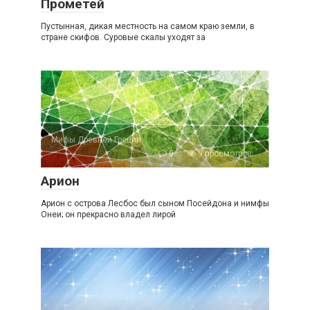
Прометей
Пустынная, дикая местность на самом краю земли, в
стране скифов. Суровые скалы уходят за
Мифы Древней Греции
0
9 просмотров
Арион
Арион с острова Лесбос был сыном Посейдона и нимфы
Онеи; он прекрасно владел лирой