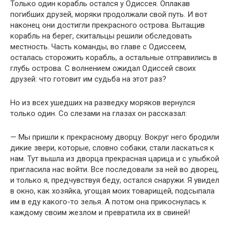
Только один корабль остался у Одиссея. Оплакав
погибших друзей, моряки продолжали свой путь. И вот
наконец они достигли прекрасного острова. Вытащив
корабль на берег, скитальцы решили обследовать
местность. Часть команды, во главе с Одиссеем,
осталась сторожить корабль, а остальные отправились в
глубь острова. С волнением ожидал Одиссей своих
друзей: что готовит им судьба на этот раз?
Но из всех ушедших на разведку моряков вернулся
только один. Со слезами на глазах он рассказал:
— Мы пришли к прекрасному дворцу. Вокруг него бродили
дикие звери, которые, словно собаки, стали ласкаться к
нам. Тут вышла из дворца прекрасная царица и с улыбкой
пригласила нас войти. Все последовали за ней во дворец,
и только я, предчувствуя беду, остался снаружи. Я увидел
в окно, как хозяйка, угощая моих товарищей, подсыпала
им в еду какого-то зелья. А потом она прикоснулась к
каждому своим жезлом и превратила их в свиней!