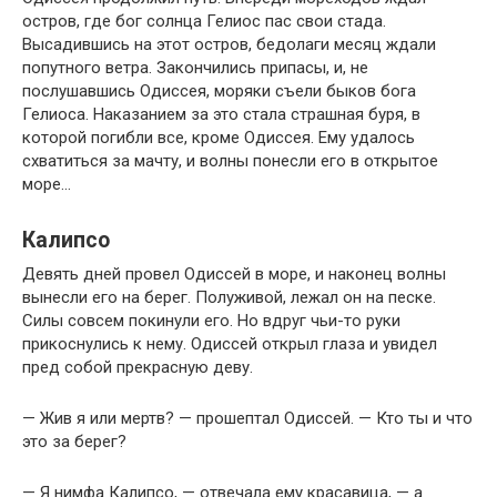
остров, где бог солнца Гелиос пас свои стада.
Высадившись на этот остров, бедолаги месяц ждали
попутного ветра. Закончились припасы, и, не
послушавшись Одиссея, моряки съели быков бога
Гелиоса. Наказанием за это стала страшная буря, в
которой погибли все, кроме Одиссея. Ему удалось
схватиться за мачту, и волны понесли его в открытое
море…
Калипсо
Девять дней провел Одиссей в море, и наконец волны
вынесли его на берег. Полуживой, лежал он на песке.
Силы совсем покинули его. Но вдруг чьи-то руки
прикоснулись к нему. Одиссей открыл глаза и увидел
пред собой прекрасную деву.
— Жив я или мертв? — прошептал Одиссей. — Кто ты и что
это за берег?
— Я нимфа Калипсо, — отвечала ему красавица, — а