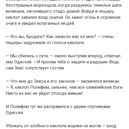
бесстрашных мореходов, когда раздались тяжелые шаги
великана, загонявшего стадо домой. Войдя в пещеру,
киклоп завалил вход скалой. Он зажег огонь в огромном
очаге и увидел испуганных людей.
— Кто вы, бродяги? Как занесло вас ко мне? — стены
пещеры задрожали от голоса киклопа.
— Мы сбились с пути, — смело выступив вперед, отвечал
ему Одиссей. —И просим тебя о защите и радушии. Ведь
сам Зевс сопутствует гостям.
— Что мне до Зевса и его законов — засмеялся великан.
— Я, киклоп Полифем, сильнее, чем все олимпийские боги.
Никто из вас не уйдет отсюда живым!
И Полифем тут же расправился с двумя спутниками
Одиссея.
Убежать от злобного киклопа моряки не могли — вход