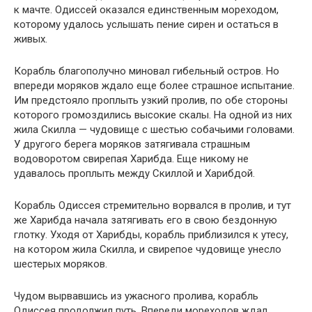
к мачте. Одиссей оказался единственным мореходом,
которому удалось услышать пение сирен и остаться в
живых.
Корабль благополучно миновал гибельный остров. Но
впереди моряков ждало еще более страшное испытание.
Им предстояло проплыть узкий пролив, по обе стороны
которого громоздились высокие скалы. На одной из них
жила Скилла — чудовище с шестью собачьими головами.
У другого берега моряков затягивала страшным
водоворотом свирепая Харибда. Еще никому не
удавалось проплыть между Скиллой и Харибдой.
Корабль Одиссея стремительно ворвался в пролив, и тут
же Харибда начала затягивать его в свою бездонную
глотку. Уходя от Харибды, корабль приблизился к утесу,
на котором жила Скилла, и свирепое чудовище унесло
шестерых моряков.
Чудом вырвавшись из ужасного пролива, корабль
Одиссея продолжил путь. Впереди мореходов ждал