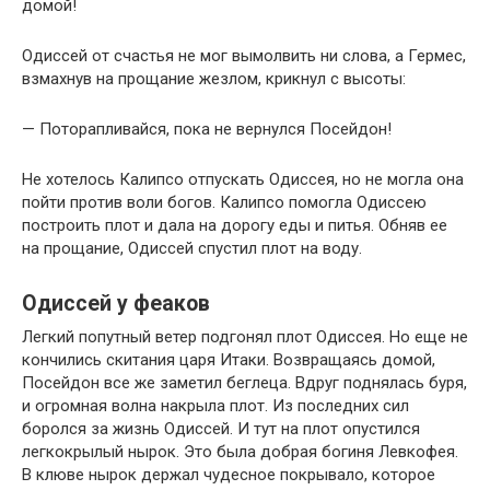
домой!
Одиссей от счастья не мог вымолвить ни слова, а Гермес,
взмахнув на прощание жезлом, крикнул с высоты:
— Поторапливайся, пока не вернулся Посейдон!
Не хотелось Калипсо отпускать Одиссея, но не могла она
пойти против воли богов. Калипсо помогла Одиссею
построить плот и дала на дорогу еды и питья. Обняв ее
на прощание, Одиссей спустил плот на воду.
Одиссей у феаков
Легкий попутный ветер подгонял плот Одиссея. Но еще не
кончились скитания царя Итаки. Возвращаясь домой,
Посейдон все же заметил беглеца. Вдруг поднялась буря,
и огромная волна накрыла плот. Из последних сил
боролся за жизнь Одиссей. И тут на плот опустился
легкокрылый нырок. Это была добрая богиня Левкофея.
В клюве нырок держал чудесное покрывало, которое