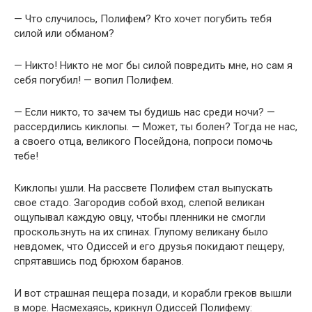
— Что случилось, Полифем? Кто хочет погубить тебя
силой или обманом?
— Никто! Никто не мог бы силой повредить мне, но сам я
себя погубил! — вопил Полифем.
— Если никто, то зачем ты будишь нас среди ночи? —
рассердились киклопы. — Может, ты болен? Тогда не нас,
а своего отца, великого Посейдона, попроси помочь
тебе!
Киклопы ушли. На рассвете Полифем стал выпускать
свое стадо. Загородив собой вход, слепой великан
ощупывал каждую овцу, чтобы пленники не смогли
проскользнуть на их спинах. Глупому великану было
невдомек, что Одиссей и его друзья покидают пещеру,
спрятавшись под брюхом баранов.
И вот страшная пещера позади, и корабли греков вышли
в море. Насмехаясь, крикнул Одиссей Полифему: