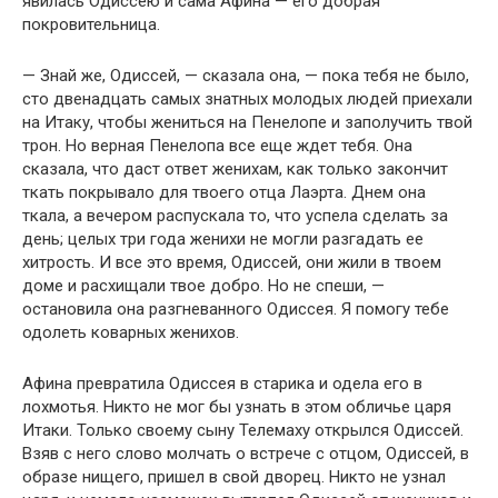
явилась Одиссею и сама Афина — его добрая
покровительница.
— Знай же, Одиссей, — сказала она, — пока тебя не было,
сто двенадцать самых знатных молодых людей приехали
на Итаку, чтобы жениться на Пенелопе и заполучить твой
трон. Но верная Пенелопа все еще ждет тебя. Она
сказала, что даст ответ женихам, как только закончит
ткать покрывало для твоего отца Лаэрта. Днем она
ткала, а вечером распускала то, что успела сделать за
день; целых три года женихи не могли разгадать ее
хитрость. И все это время, Одиссей, они жили в твоем
доме и расхищали твое добро. Но не спеши, —
остановила она разгневанного Одиссея. Я помогу тебе
одолеть коварных женихов.
Афина превратила Одиссея в старика и одела его в
лохмотья. Никто не мог бы узнать в этом обличье царя
Итаки. Только своему сыну Телемаху открылся Одиссей.
Взяв с него слово молчать о встрече с отцом, Одиссей, в
образе нищего, пришел в свой дворец. Никто не узнал