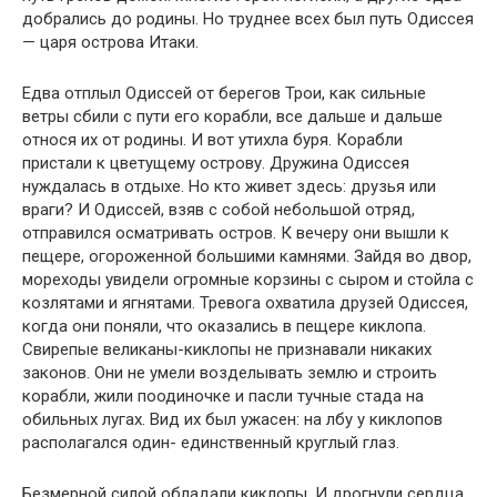
добрались до родины. Но труднее всех был путь Одиссея
— царя острова Итаки.
Едва отплыл Одиссей от берегов Трои, как сильные
ветры сбили с пути его корабли, все дальше и дальше
относя их от родины. И вот утихла буря. Корабли
пристали к цветущему острову. Дружина Одиссея
нуждалась в отдыхе. Но кто живет здесь: друзья или
враги? И Одиссей, взяв с собой небольшой отряд,
отправился осматривать остров. К вечеру они вышли к
пещере, огороженной большими камнями. Зайдя во двор,
мореходы увидели огромные корзины с сыром и стойла с
козлятами и ягнятами. Тревога охватила друзей Одиссея,
когда они поняли, что оказались в пещере киклопа.
Свирепые великаны-киклопы не признавали никаких
законов. Они не умели возделывать землю и строить
корабли, жили поодиночке и пасли тучные стада на
обильных лугах. Вид их был ужасен: на лбу у киклопов
располагался один- единственный круглый глаз.
Безмерной силой обладали киклопы. И дрогнули сердца