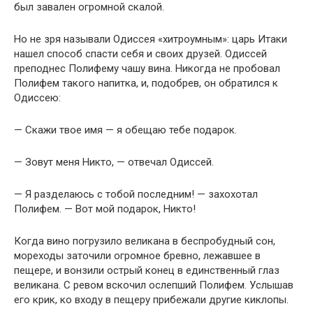
был завален огромной скалой.
Но не зря называли Одиссея «хитроумным»: царь Итаки
нашел способ спасти себя и своих друзей. Одиссей
преподнес Полифему чашу вина. Никогда не пробовал
Полифем такого напитка, и, подобрев, он обратился к
Одиссею:
— Скажи твое имя — я обещаю тебе подарок.
— Зовут меня Никто, — отвечал Одиссей.
— Я разделаюсь с тобой последним! — захохотал
Полифем. — Вот мой подарок, Никто!
Когда вино погрузило великана в беспробудный сон,
мореходы заточили огромное бревно, лежавшее в
пещере, и вонзили острый конец в единственный глаз
великана. С ревом вскочил ослепший Полифем. Услышав
его крик, ко входу в пещеру прибежали другие киклопы.