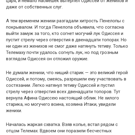
царя, и немало насмешек вытерпел Одиссей от женихов и
даже от собственных слуг.
А тем временем женихи разгадали хитрость Пенелопы с
покрывалом. И тогда Пенелопа объявила, что согласна
выйти замуж за того, кто согнет могучий лук Одиссея и
пустит стрелу через отверстия в двенадцати топорах. Но
ни один из женихов не смог даже натянуть тетиву. Только
Телемаху почти удалось согнуть лук, но под грозным
взглядом Одиссея он отложил оружие.
Не думали женихи, что нищий старик — это великий герой
Одиссей, и потому, смеясь, разрешили ему участвовать в
состязании. Легко натянул тетиву Одиссей и пустил
стрелу через отверстия всех двенадцати топоров. Тут
вернула Афина Одиссею настоящий облик. Не хилого
старика, но могучего воина, хозяина Итаки, увидели
женихи.
Началась жаркая схватка. Взяв копье, встал рядом с
отцом Телемах. Вдвоем они поразили бесчестных