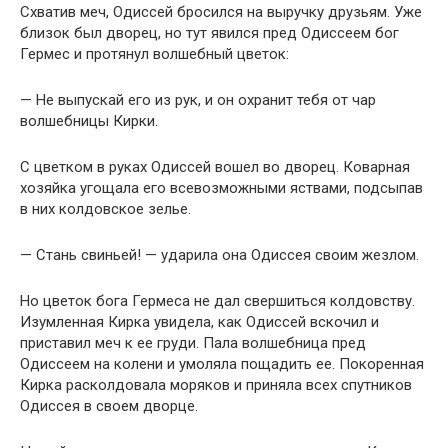
Схватив меч, Одиссей бросился на выручку друзьям. Уже
близок был дворец, но тут явился пред Одиссеем бог
Гермес и протянул волшебный цветок:
— Не выпускай его из рук, и он охранит тебя от чар
волшебницы Кирки.
С цветком в руках Одиссей вошел во дворец. Коварная
хозяйка угощала его всевозможными яствами, подсыпав
в них колдовское зелье.
— Стань свиньей! — ударила она Одиссея своим жезлом.
Но цветок бога Гермеса не дал свершиться колдовству.
Изумленная Кирка увидела, как Одиссей вскочил и
приставил меч к ее груди. Пала волшебница пред
Одиссеем на колени и умоляла пощадить ее. Покоренная
Кирка расколдовала моряков и приняла всех спутников
Одиссея в своем дворце.