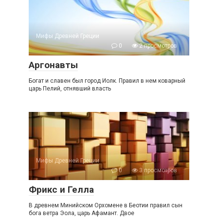
Мифы Древней Греции
0
2 просмотров
Аргонавты
Богат и славен был город Иолк. Правил в нем коварный
царь Пелий, отнявший власть
Мифы Древней Греции
0
3 просмотров
Фрикс и Гелла
В древнем Минийском Орхомене в Беотии правил сын
бога ветра Эола, царь Афамант. Двое