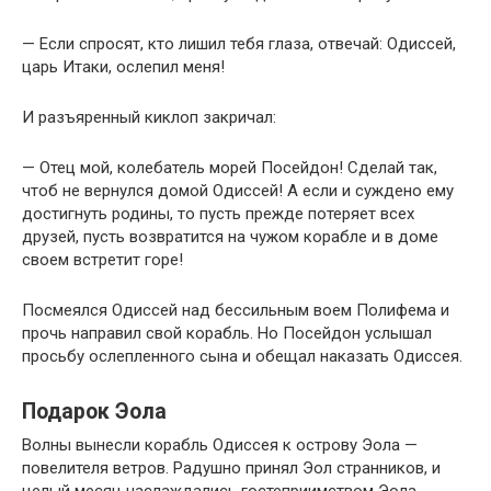
— Если спросят, кто лишил тебя глаза, отвечай: Одиссей,
царь Итаки, ослепил меня!
И разъяренный киклоп закричал:
— Отец мой, колебатель морей Посейдон! Сделай так,
чтоб не вернулся домой Одиссей! А если и суждено ему
достигнуть родины, то пусть прежде потеряет всех
друзей, пусть возвратится на чужом корабле и в доме
своем встретит горе!
Посмеялся Одиссей над бессильным воем Полифема и
прочь направил свой корабль. Но Посейдон услышал
просьбу ослепленного сына и обещал наказать Одиссея.
Подарок Эола
Волны вынесли корабль Одиссея к острову Эола —
повелителя ветров. Радушно принял Эол странников, и
целый месяц наслаждались гостеприимством Эола