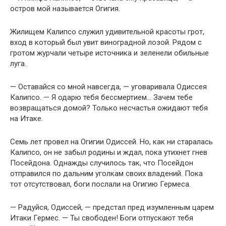
остров мой называется Огигия.
Жилищем Калипсо служил удивительной красоты грот,
вход в который был увит виноградной лозой. Рядом с
гротом журчали четыре источника и зеленели обильные
луга.
— Оставайся со мной навсегда, — уговаривала Одиссея
Калипсо. — Я одарю тебя бессмертием… Зачем тебе
возвращаться домой? Только несчастья ожидают тебя
на Итаке.
Семь лет провел на Огигии Одиссей. Но, как ни старалась
Калипсо, он не забыл родины и ждал, пока утихнет гнев
Посейдона. Однажды случилось так, что Посейдон
отправился по дальним уголкам своих владений. Пока
тот отсутствовал, боги послали на Огигию Гермеса.
— Радуйся, Одиссей, — предстал пред изумленным царем
Итаки Гермес. — Ты свободен! Боги отпускают тебя