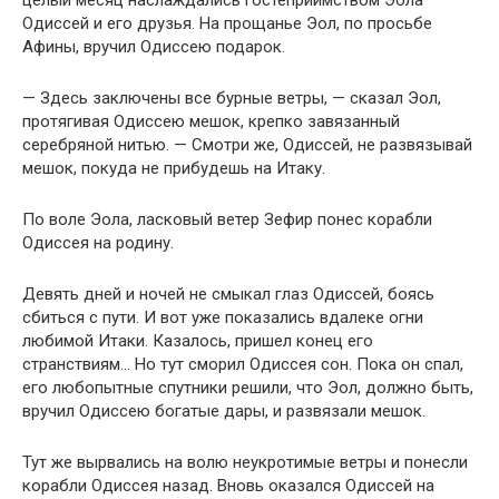
Одиссей и его друзья. На прощанье Эол, по просьбе
Афины, вручил Одиссею подарок.
— Здесь заключены все бурные ветры, — сказал Эол,
протягивая Одиссею мешок, крепко завязанный
серебряной нитью. — Смотри же, Одиссей, не развязывай
мешок, покуда не прибудешь на Итаку.
По воле Эола, ласковый ветер Зефир понес корабли
Одиссея на родину.
Девять дней и ночей не смыкал глаз Одиссей, боясь
сбиться с пути. И вот уже показались вдалеке огни
любимой Итаки. Казалось, пришел конец его
странствиям… Но тут сморил Одиссея сон. Пока он спал,
его любопытные спутники решили, что Эол, должно быть,
вручил Одиссею богатые дары, и развязали мешок.
Тут же вырвались на волю неукротимые ветры и понесли
корабли Одиссея назад. Вновь оказался Одиссей на