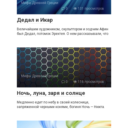
Мифы Древней Греции
0
131 просмотров
Дедал и Икар
Величайшим художником, скульптором и зодчим Афин
был Дедал, потомок Эрехтея. О нем рассказывали, что
Мифы Древней Греции
0
116 просмотров
Ночь, луна, заря и солнце
Медленно едет по небу в своей колеснице,
запряженной черными конями, богиня Ночь — Нюкта.