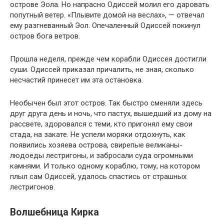
острове Эола. Но напрасно Одиссей молил его даровать
попутный ветер. «Плывите домой на веслах», — отвечал
ему разгневанный Эол. Опечаленный Одиссей покинул
остров бога ветров.
Прошла неделя, прежде чем корабли Одиссея достигли
суши. Одиссей приказал причалить, не зная, сколько
несчастий принесет им эта остановка.
Необычен был этот остров. Так быстро сменяли здесь
друг друга день и ночь, что пастух, вышедший из дому на
рассвете, здоровался с теми, кто пригонял ему свои
стада, на закате. Не успели моряки отдохнуть, как
появились хозяева острова, свирепые великаны-
людоеды лестригоны, и забросали суда огромными
камнями. И только одному кораблю, тому, на котором
плыл сам Одиссей, удалось спастись от страшных
лестригонов.
Волшебница Кирка