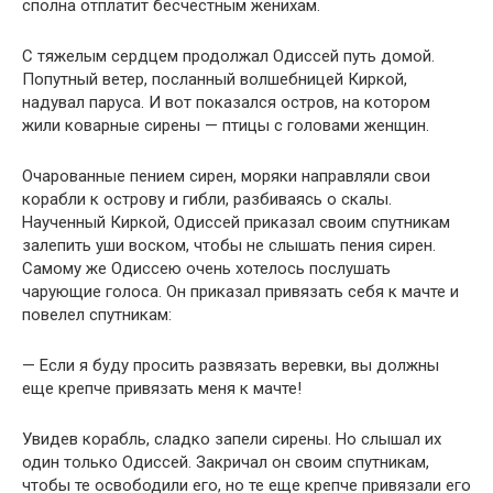
сполна отплатит бесчестным женихам.
С тяжелым сердцем продолжал Одиссей путь домой.
Попутный ветер, посланный волшебницей Киркой,
надувал паруса. И вот показался остров, на котором
жили коварные сирены — птицы с головами женщин.
Очарованные пением сирен, моряки направляли свои
корабли к острову и гибли, разбиваясь о скалы.
Наученный Киркой, Одиссей приказал своим спутникам
залепить уши воском, чтобы не слышать пения сирен.
Самому же Одиссею очень хотелось послушать
чарующие голоса. Он приказал привязать себя к мачте и
повелел спутникам:
— Если я буду просить развязать веревки, вы должны
еще крепче привязать меня к мачте!
Увидев корабль, сладко запели сирены. Но слышал их
один только Одиссей. Закричал он своим спутникам,
чтобы те освободили его, но те еще крепче привязали его