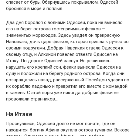
спасает от бурь. Обернувшись покрывалом, Одиссей
бросился в море и поплыл.
Два дня боролся с волнами Одиссей, пока не вынесло
его на берег острова гостеприимных феаков —
знаменитых мореходов. Здесь увидел он прекрасную
Навсикаю, дочь царя феаков, которая пришла к ручью со
своими подругами. Добрая Навсикая отвела Одиссея к
своему отцу, и Алкиной повелел отвезти Одиссея на
Итаку. По дороге Одиссей заснул. Не решившись
нарушить его крепкий сон, феаки вынесли Одиссея на
сушу и положили на берегу родного острова. Когда они
возвращались назад, рассерженный Посейдон ударил по
их кораблю ладонью и превратил его вместе с командой
в камень. С этой поры уже никогда добрые феаки не
провожали странников…
На Итаке
Проснувшись, Одиссей долго не мог понять, где он
находится: богиня Афина окутала остров туманом. Вскоре