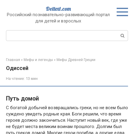
Перейти
Dettext.com
к
Российский познавательно-развивающий портал
контенту
для детей и взрослых
Поиск:
Главная
»
Мифы и легенды
»
Мифы Древней Греции
Одиссей
На чтение:
13 мин
Путь домой
С богатой добычей возвращались греки, но не всем было
суждено увидеть родные края. Боги решили, что время
героев должно закончиться. Наступит новый век, где уже
не будет места великим воинам прошлого. Долгим был
путь греков домой. Многие герои погибли, а другие едва