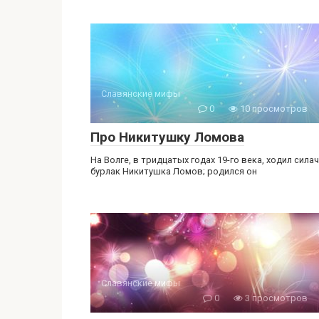
Славянские мифы
0
10 просмотров
Про Никитушку Ломова
На Волге, в тридцатых годах 19-го века, ходил силач
бурлак Никитушка Ломов; родился он
Славянские мифы
0
3 просмотров