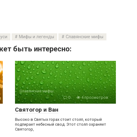
уси
Мифы и легенды
Славянские мифы
ет быть интересно:
Славянские мифы
0
4 просмотров
Святогор и Ван
Высоко в Святых горах стоит столп, который
подпирает небесный свод. Этот столп охраняет
Святогор,