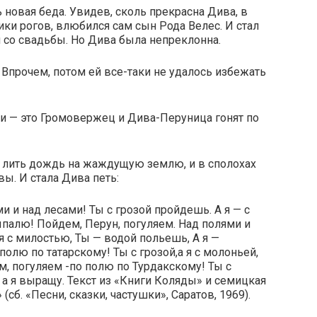
 новая беда. Увидев, сколь прекрасна Дива, в
ики рогов, влюбился сам сын Рода Велес. И стал
 со свадьбы. Но Дива была непреклонна.
. Впрочем, потом ей все-таки не удалось избежать
ии — это Громовержец и Дива-Перуница гонят по
л лить дождь на жаждущую землю, и в сполохах
ы. И стала Дива петь:
и и над лесами! Ты с грозой пройдешь. А я — с
ыпалю! Пойдем, Перун, погуляем. Над полями и
я с милостью, Ты — водой польешь, А я —
олю по татарскому! Ты с грозой,а я с молоньей,
м, погуляем -по полю по Турдакскому! Ты с
 а я выращу. Текст из «Книги Коляды» и семицкая
(сб. «Песни, сказки, частушки», Саратов, 1969).