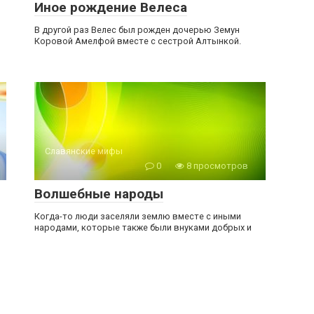
Иное рождение Велеса
В другой раз Велес был рожден дочерью Земун
Коровой Амелфой вместе с сестрой Алтынкой.
Славянские мифы
0
8 просмотров
Волшебные народы
Когда-то люди заселяли землю вместе с иными
народами, которые также были внуками добрых и