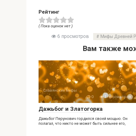
Рейтинг
( Пока оценок нет )
6 просмотров
Мифы Древней Р
Вам также мож
Славянские мифы
0
1 просмотров
Дажьбог и Златогорка
Дажьбог Перунович гордился своей мощью. Он
полагал, что никто не может быть сильнее его,