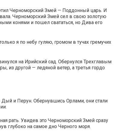
етил Черноморский Змей — Поддонный царь. И
ровала. Черноморский Змей сел в свою золотую
ми конями и пошел свататься, но Дива его
только я по небу гуляю, громом в тучах гремучих
инулся на Ирийский сад. Обернулся Трехглавым
ры, из другой — ледяной ветер, а третья гордо
и Дый и Перун. Обернувшись Орлами, они стали
ии.
ная рать. Увидев это Черноморский Змей сразу
нув глубоко на самое дно Черного моря.