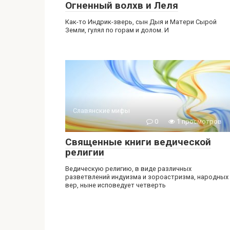
Огненный волхв и Леля
Как-то Индрик-зверь, сын Дыя и Матери Сырой
Земли, гулял по горам и долом. И
Славянские мифы
0
1 просмотров
Священные книги ведической
религии
Ведическую религию, в виде различных
разветвлений индуизма и зороастризма, народных
вер, ныне исповедует четверть