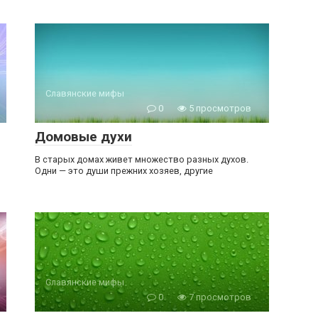
Славянские мифы
0
5 просмотров
Домовые духи
В старых домах живет множество разных духов.
Одни — это души прежних хозяев, другие
Славянские мифы
0
7 просмотров