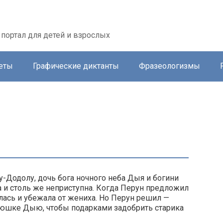
портал для детей и взрослых
еты
Графические диктанты
Фразеологизмы
-Додолу, дочь бога ночного неба Дыя и богини
 и столь же неприступна. Когда Перун предложил
алась и убежала от жениха. Но Перун решил —
атюшке Дыю, чтобы подарками задобрить старика