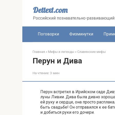
Перейти
к
Dettext.com
контенту
Российский познавательно-развивающий 
Поговорки
Физминутки
Прим
Главная
»
Мифы и легенды
»
Славянские мифы
Перун и Дива
На чтение:
3 мин
Перун встретил в Ирийском саде Диву
луны Ливии. Дива была дивно хороша
ей руку и сердце, она просто расплак
быть свадьбе! Он отправился к ее б
и добиться руки его дочери.