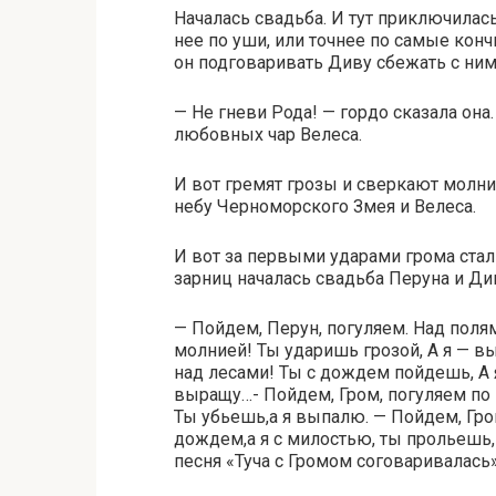
Началась свадьба. И тут приключилась
нее по уши, или точнее по самые конч
он подговаривать Диву сбежать с ним
— Не гневи Рода! — гордо сказала она
любовных чар Велеса.
И вот гремят грозы и сверкают молн
небу Черноморского Змея и Велеса.
И вот за первыми ударами грома ста
зарниц началась свадьба Перуна и Див
— Пойдем, Перун, погуляем. Над полям
молнией! Ты ударишь грозой, А я — в
над лесами! Ты с дождем пойдешь, А 
выращу…- Пойдем, Гром, погуляем по п
Ты убьешь,а я выпалю. — Пойдем, Гро
дождем,а я с милостью, ты прольешь,
песня «Туча с Громом соговаривалась» 