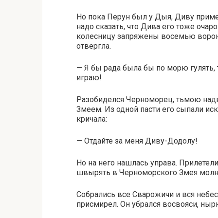
Но пока Перун был у Дыя, Диву прим
надо сказать, что Дива его тоже оча
колесницу запряжены восемью вороны
отвергла.
— Я бы рада была бы по морю гулять, 
играю!
Разобиделся Черноморец, тьмою надв
Змеем. Из одной пасти его сыпали иск
кричала:
— Отдайте за меня Диву-Додолу!
Но на него нашлась управа. Прилетел
швырять в Черноморского Змея молн
Собрались все Сварожичи и вся небес
присмирел. Он убрался восвояси, ныр