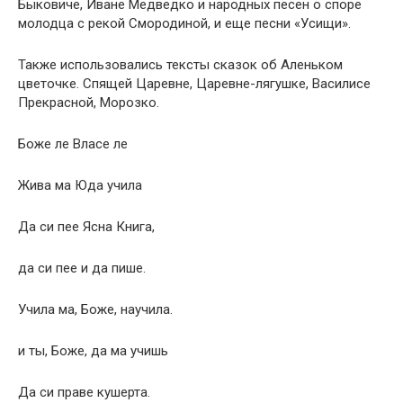
Быковиче, Иване Медведко и народных песен о споре
молодца с рекой Смородиной, и еще песни «Усищи».
Также использовались тексты сказок об Аленьком
цветочке. Спящей Царевне, Царевне-лягушке, Василисе
Прекрасной, Морозко.
Боже ле Власе ле
Жива ма Юда учила
Да си пее Ясна Книга,
да си пее и да пише.
Учила ма, Боже, научила.
и ты, Боже, да ма учишь
Да си праве кушерта.