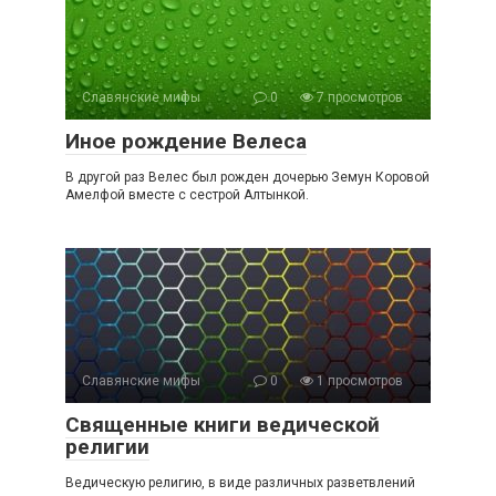
Славянские мифы
0
7 просмотров
Иное рождение Велеса
В другой раз Велес был рожден дочерью Земун Коровой
Амелфой вместе с сестрой Алтынкой.
Славянские мифы
0
1 просмотров
Священные книги ведической
религии
Ведическую религию, в виде различных разветвлений