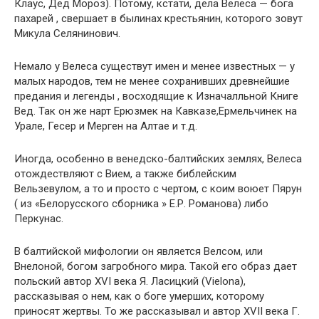
Клаус, Дед Мороз). Потому, кстати, дела Велеса — бога
пахарей , свершает в былинах крестьянин, которого зовут
Микула Селянинович.
Немало у Велеса существут имен и менее известных — у
малых народов, тем не менее сохранивших древнейшие
предания и легенды , восходящие к Изначалльной Книге
Вед. Так он же нарт Ерюзмек на Кавказе,Ермельчинек на
Урале, Гесер и Мерген на Алтае и т.д.
Иногда, особенно в венедско-балтийских землях, Велеса
отождествляют с Вием, а также библейским
Вельзевулом, а то и просто с чертом, с коим воюет Пярун
( из «Белорусского сборника » Е.Р. Романова) либо
Перкунас.
В балтийской мифологии он является Велсом, или
Внелоной, богом загробного мира. Такой его образ дает
польский автор XVI века Я. Ласицкий (Vielona),
рассказывая о нем, как о боге умерших, которому
приносят жертвы. То же рассказывал и автор XVII века Г.