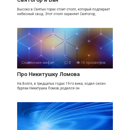
Высоко в Святых горах стоит столп, который подпирает
небесный свод. Этот столп охраняет Святогор,
Славянские мифы
0
10 просмотров
Про Никитушку Ломова
На Волге, в тридцатых годах 19-го века, ходил силач
бурлак Никитушка Ломов; родился он