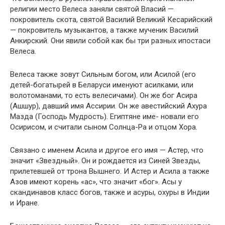
религии место Велеса заняли святой Власий —
покровитель скота, святой Василий Великий Кесарийский
— покровитель музыкантов, а также мученик Василий
Анкирский. Они явили собой как бы три разных ипостаси
Велеса.
Велеса также зовут Сильным богом, или Асилой (его
детей-богатырей в Беларуси именуют асилками, или
волотоманами, то есть велесичами). Он же бог Асира
(Ашшур), давший имя Ассирии. Он же авестийский Ахура
Мазда (Господь Мудрость). Египтяне име- новали его
Осирисом, и считали сыном Солнца-Ра и отцом Хора.
Связано с именем Асила и другое его имя — Астер, что
значит «Звездный». Он и рождается из Синей Звезды,
прилетевшей от трона Вышнего. И Астер и Асила а также
Азов имеют корень «ас», что значит «бог». Асы у
скандинавов класс богов, также и асуры, охуры в Индии
и Иране.