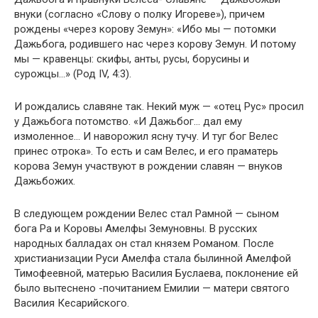
внуки (согласно «Слову о полку Игореве»), причем
рождены «через корову Земун»: «Ибо мы — потомки
Дажьбога, родившего нас через корову Земун. И потому
мы — кравенцы: скифы, анты, русы, борусины и
сурожцы…» (Род IV, 4:3).
И рождались славяне так. Некий муж — «отец Рус» просил
у Дажьбога потомство. «И Дажьбог… дал ему
измоленное… И наворожил ясну тучу. И туг бог Велес
принес отрока». То есть и сам Велес, и его праматерь
корова Земун участвуют в рождении славян — внуков
Дажьбожих.
В следующем рождении Велес стал Рамной — сыном
бога Ра и Коровы Амелфы Земуновны. В русских
народных балладах он стал князем Романом. После
христианизации Руси Амелфа стала былинной Амелфой
Тимофеевной, матерью Василия Буслаева, поклонение ей
было вытеснено -почитанием Емилии — матери святого
Василия Кесарийского.