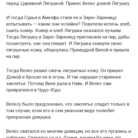
перед Царевной Лягушкой. Принес Велес домой Лягушку.
И тогда Сурья и Амелфа стали ее и Зарю-Зареницу
испытывать — какие они хозяйки? Повелели испечь хлеб,
сшить ковер. Ковер и хлеб Лягушки оказался лучшим.
Тогда Лягушку и Зарю-Зареницу пригласили на пир, дабы
посмотреть: как она пляшет. И Лягушка скинула свою
лягушечью кожу, обернулась Премудрой Вилой и пришла
на пир.
Тогда Велес решил сжечь лягушечью кожу. Он пришел
Домой и бросил ее в огонь. И так нарушил старинное
заклятье. Потому Вила ушла в Навь. И Велес сам
превратился в Чудо-Юдо.
Велесу было предсказано, что заклятье спадет только в
том случае, если его в сем ужасном виде полюбит
прекрасная девушка.
Велес сватался ко многим девицам, но все его пугались и
избегали. Сватался он и к Домне, дочери Ра-реки. Но