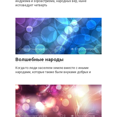
индуизма и зороастризма, народных вер, ныне
исповедует четверть
Славянские мифы
0
8 просмотров
Волшебные народы
Когда-то люди заселяли землю вместе с иными
народами, которые также были внуками добрых и
Славянские мифы
0
4 просмотров