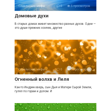
Славянские мифы
0
5 просмотров
Домовые духи
В старых домах живет множество разных духов. Одни —
это души прежних хозяев, другие
Славянские мифы
0
3 просмотров
Огненный волхв и Леля
Как-то Индрик-зверь, сын Дыя и Матери Сырой Земли,
гулял по горам и долом. И