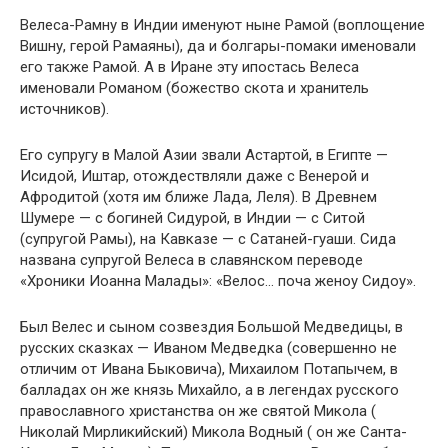
Велеса-Рамну в Индии именуют ныне Рамой (воплощение
Вишну, герой Рамаяны), да и болгары-помаки именовали
его также Рамой. А в Иране эту ипостась Велеса
именовали Романом (божество скота и хранитель
источников).
Его супругу в Малой Азии звали Астартой, в Египте —
Исидой, Иштар, отождествляли даже с Венерой и
Афродитой (хотя им ближе Лада, Леля). В Древнем
Шумере — с богиней Сидурой, в Индии — с Ситой
(супругой Рамы), на Кавказе — с Сатаней-гуаши. Сида
названа супругой Велеса в славянском переводе
«Хроники Иоанна Малады»: «Велос… поча женоу Сидоу».
Был Велес и сыном созвездия Большой Медведицы, в
русских сказках — Иваном Медведка (совершенно не
отличим от Ивана Быковича), Михаилом Потапычем, в
балладах он же князь Михайло, а в легендах русского
православного христанства он же святой Микола (
Николай Мирликийский) Микола Водный ( он же Санта-