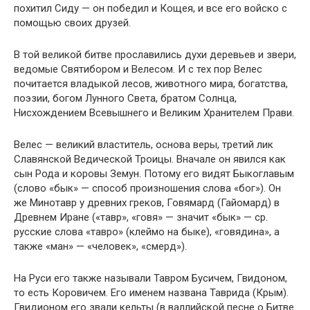
похитил Сиду — он победил и Кощея, и все его войско с
помощью своих друзей.
В той великой битве прославились духи деревьев и звери,
ведомые Святибором и Велесом. И с тех пор Велес
почитается владыкой лесов, животного мира, богатства,
поэзии, богом Лунного Света, братом Солнца,
Нисхождением Всевышнего и Великим Хранителем Прави.
Велес — великий властитель, основа веры, третий лик
Славянской Ведической Троицы. Вначале он явился как
сын Рода и коровы Земун. Потому его видят Быкоглавым
(слово «бык» — способ произношения слова «бог»). Он
же Минотавр у древних греков, Говямард (Гайомард) в
Древнем Иране («тавр», «говя» — значит «бык» — ср.
русские слова «тавро» (клеймо на быке), «говядина», а
также «ман» — «человек», «смерд»).
На Руси его также называли Тавром Бусичем, Гвидоном,
то есть Коровичем. Его именем названа Таврида (Крым).
Гвидионом его звали кельты (в валлийской песне о Битве