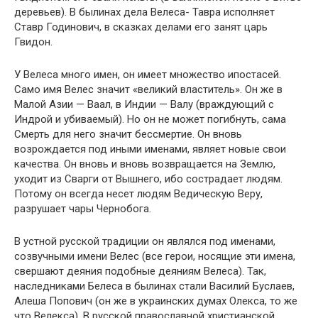
деревьев). В былинах дела Велеса- Тавра исполняет
Ставр Годинович, в сказках делами его занят царь
Гвидон.
У Велеса много имен, он имеет множество ипостасей.
Само имя Велес значит «великий властитель». Он же в
Малой Азии — Ваал, в Индии — Валу (враждующий с
Индрой и убиваемый). Но он не может погибнуть, сама
Смерть для него значит бессмертие. Он вновь
возрождается под иными именами, являет новые свои
качества. Он вновь и вновь возвращается на Землю,
уходит из Сварги от Вышнего, ибо сострадает людям.
Потому он всегда несет людям Ведическую Веру,
разрушает чары Чернобога.
В устной русской традиции он являлся под именами,
созвучными имени Велес (все герои, носящие эти имена,
свершают деяния подобные деяниям Велеса). Так,
наследниками Белеса в былинах стали Василий Буслаев,
Алеша Попович (он же в украинских думах Олекса, то же
что Велекса). В русской православной христианской