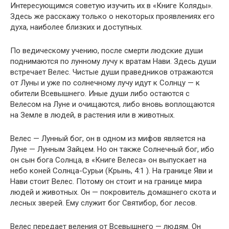
Интересующимся советую изучить их в «Книге Коляды».
Здесь же расскажу только о некоторых проявлениях его
духа, наиболее близких и доступных.
По ведическому учению, после смерти людские души
поднимаются по лунному лучу к вратам Нави. Здесь души
встречает Велес. Чистые души праведников отражаются
от Луны и уже по солнечному лучу идут к Солнцу — к
обители Всевышнего. Иные души либо остаются с
Велесом на Луне и очищаются, либо вновь воплощаются
на Земле в людей, в растения или в животных.
Велес — Лунный бог, он в одном из мифов является на
Луне — Лунным Зайцем. Но он также Солнечный бог, ибо
он сын бога Солнца, в «Книге Велеса» он выпускает на
небо коней Солнца-Сурьи (Крынь, 4:1 ). На границе Яви и
Нави стоит Велес. Потому он стоит и на границе мира
людей и животных. Он — покровитель домашнего скота и
лесных зверей. Ему служит бог Святибор, бог лесов.
Велес передает веления от Всевышнего — людям. Он