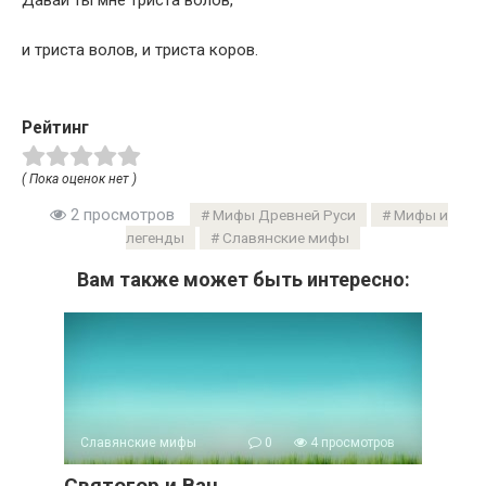
Давай ты мне триста волов,
и триста волов, и триста коров.
Рейтинг
( Пока оценок нет )
2 просмотров
Мифы Древней Руси
Мифы и
легенды
Славянские мифы
Вам также может быть интересно:
Славянские мифы
0
4 просмотров
Святогор и Ван