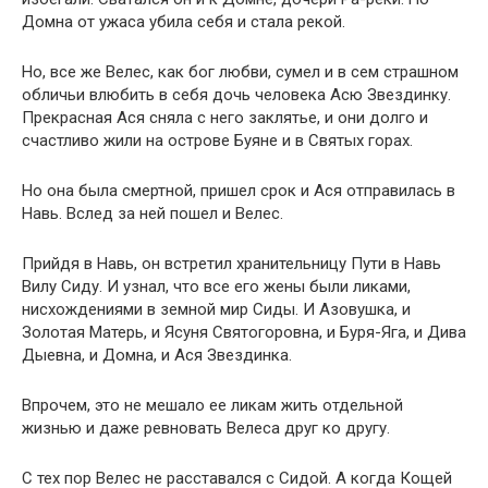
Домна от ужаса убила себя и стала рекой.
Но, все же Велес, как бог любви, сумел и в сем страшном
обличьи влюбить в себя дочь человека Асю Звездинку.
Прекрасная Ася сняла с него заклятье, и они долго и
счастливо жили на острове Буяне и в Святых горах.
Но она была смертной, пришел срок и Ася отправилась в
Навь. Вслед за ней пошел и Велес.
Прийдя в Навь, он встретил хранительницу Пути в Навь
Вилу Сиду. И узнал, что все его жены были ликами,
нисхождениями в земной мир Сиды. И Азовушка, и
Золотая Матерь, и Ясуня Святогоровна, и Буря-Яга, и Дива
Дыевна, и Домна, и Ася Звездинка.
Впрочем, это не мешало ее ликам жить отдельной
жизнью и даже ревновать Велеса друг ко другу.
С тех пор Велес не расставался с Сидой. А когда Кощей