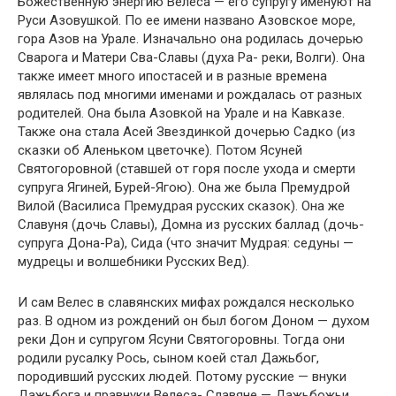
Божественную энергию Велеса — его супругу именуют на
Руси Азовушкой. По ее имени названо Азовское море,
гора Азов на Урале. Изначально она родилась дочерью
Сварога и Матери Сва-Славы (духа Ра- реки, Волги). Она
также имеет много ипостасей и в разные времена
являлась под многими именами и рождалась от разных
родителей. Она была Азовкой на Урале и на Кавказе.
Также она стала Асей Звездинкой дочерью Садко (из
сказки об Аленьком цветочке). Потом Ясуней
Святогоровной (ставшей от горя после ухода и смерти
супруга Ягиней, Бурей-Ягою). Она же была Премудрой
Вилой (Василиса Премудрая русских сказок). Она же
Славуня (дочь Славы), Домна из русских баллад (дочь-
супруга Дона-Ра), Сида (что значит Мудрая: седуны —
мудрецы и волшебники Русских Вед).
И сам Велес в славянских мифах рождался несколько
раз. В одном из рождений он был богом Доном — духом
реки Дон и супругом Ясуни Святогоровны. Тогда они
родили русалку Рось, сыном коей стал Дажьбог,
породивший русских людей. Потому русские — внуки
Дажьбога и правнуки Велеса- Славяне — Дажьбожьи