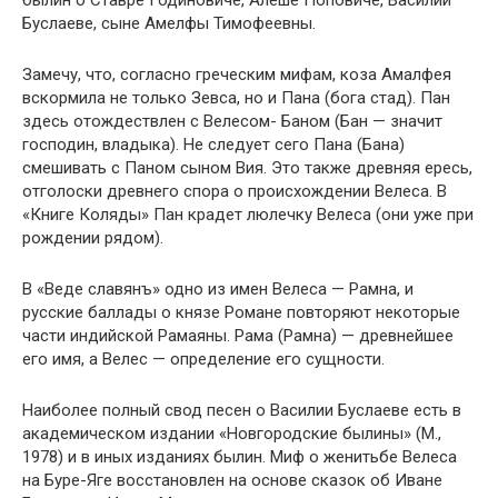
былин о Ставре Годиновиче, Алеше Поповиче, Василии
Буслаеве, сыне Амелфы Тимофеевны.
Замечу, что, согласно греческим мифам, коза Амалфея
вскормила не только Зевса, но и Пана (бога стад). Пан
здесь отождествлен с Велесом- Баном (Бан — значит
господин, владыка). Не следует сего Пана (Бана)
смешивать с Паном сыном Вия. Это также древняя ересь,
отголоски древнего спора о происхождении Велеса. В
«Книге Коляды» Пан крадет люлечку Велеса (они уже при
рождении рядом).
В «Веде славянъ» одно из имен Велеса — Рамна, и
русские баллады о князе Романе повторяют некоторые
части индийской Рамаяны. Рама (Рамна) — древнейшее
его имя, а Велес — определение его сущности.
Наиболее полный свод песен о Василии Буслаеве есть в
академическом издании «Новгородские былины» (М.,
1978) и в иных изданиях былин. Миф о женитьбе Велеса
на Буре-Яге восстановлен на основе сказок об Иване