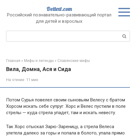
Перейти
Dettext.com
к
Российский познавательно-развивающий портал
контенту
для детей и взрослых
Поиск:
Главная
»
Мифы и легенды
»
Славянские мифы
Вила, Домна, Ася и Сида
На чтение:
11 мин
Потом Сурья повелел своим сыновьям Велесу с братом
Хорсом искать себе супруг. Хорс и Велес пустили в поле
стрелы — куда стрела упадет, там и искать невесту.
Так Хорс отыскал Зарю-Зареницу, а стрела Велеса
улетела далеко за горы и попала в болото, упала прямо