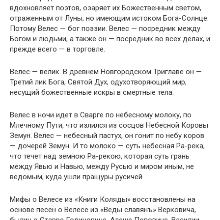
вдохновляет поэтов, озаряет их Божественным светом,
отраженным от Луны, но имеющим истоком Бога-Солнце.
Потому Велес — бог поэзии. Велес — посредник между
Богом и людьми, а также он — посредник во всех делах, и
прежде всего — в торговле.
Велес — велик. В древнем Новгородском Триглаве он —
Третий лик Бога, Святой Дух, одухотворяющий мир,
несущий божественные искры в смертные тела.
Велес в ночи идет в Сварге по небесному молоку, по
Млечному Пути, что излился из сосцов Небесной Коровы
Земун. Велес — небесный пастух, он гонит по небу коров
— дочерей Земун. И то молоко — суть небесная Ра-река,
что течет над земною Ра-рекою, которая суть грань
между Явью и Навью, между Русью и миром иным, не
ведомым, куда ушли пращуры русичей.
Мифы о Велесе из «Книги Коляды» восстановлены на
основе песен о Велесе из «Веды славянъ» Верковича,