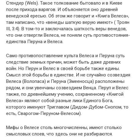
Стендер (Wels). Такое толкование бытовало и в Киеве
после прихода варягов. И объясняется оно древней
венедской ересью. Об этом же говорит и «Книга Велеса»,
там написано, что «венеды шаткую верую имеют» ( Троян
III, 3:4). В том-то и заключалась шаткость веры венедов,
что они отвергли Велеса, не поняли суть противостояния-
единства Перуна и Велеса.
Само противопоставление культа Велеса и Перуна суть
следствие земных причин, может быть даже древних
войн. Но Перун и Велес в своей борьбе также едины.
Смысл этой борьбы в единстве. И не случайно созвездия
Велеса (Волопаса) и Перуна (Змееносца) расположены
рядом, и они увенчаны созвездием Венца. Перуп и Велес
также, по древнейшему учению, сохраненному «Книгой
Велеса» являют собой разные лики Единого Бога,
которого именуют Триглавом (Дидом-Дубом-Снопом, то
есть, Сварогом-Перуном-Велесом).
Мифы о Велесе столь многочисленны, имеют столько
смысловых слоев, что здесь они не разбираются.