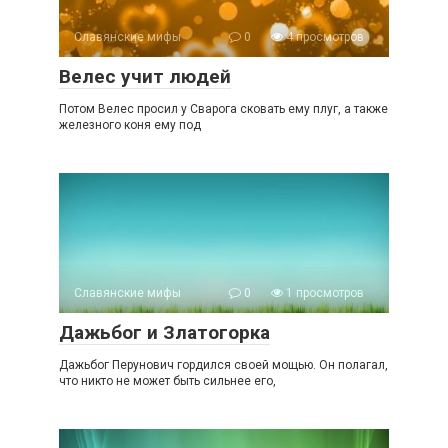
Славянские мифы
0
4 просмотров
Велес учит людей
Потом Велес просил у Сварога сковать ему плуг, а также
железного коня ему под
Славянские мифы
0
1 просмотров
Дажьбог и Златогорка
Дажьбог Перунович гордился своей мощью. Он полагал,
что никто не может быть сильнее его,