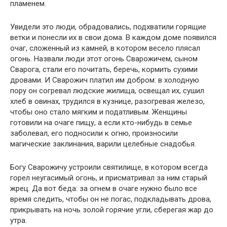
пламенем.
Увидели это люди, обрадовались, подхватили горящие
ветки и понесли их в свои дома. В каждом доме появился
очаг, сложенный из камней, в котором весело плясал
огонь. Назвали люди этот огонь Сварожичем, сыном
Сварога, стали его почитать, беречь, кормить сухими
дровами. И Сварожич платил им добром: в холодную
пору он согревал людские жилища, освещал их, сушил
хлеб в овинах, трудился в кузнице, разогревая железо,
чтобы оно стало мягким и податливым. Женщины
готовили на очаге пищу, а если кто-нибудь в семье
заболевал, его подносили к огню, произносили
магические заклинания, варили целебные снадобья.
Богу Сварожичу устроили святилище, в котором всегда
горел неугасимый огонь, и присматривал за ним старый
жрец. Да вот беда: за огнем в очаге нужно было все
время следить, чтобы он не погас, подкладывать дрова,
прикрывать на ночь золой горячие угли, сберегая жар до
утра.