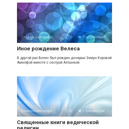
Славянские мифы
0
7 просмотров
Иное рождение Велеса
В другой раз Велес был рожден дочерью Земун Коровой
Амелфой вместе с сестрой Алтынкой.
Славянские мифы
0
1 просмотров
Священные книги ведической
религии