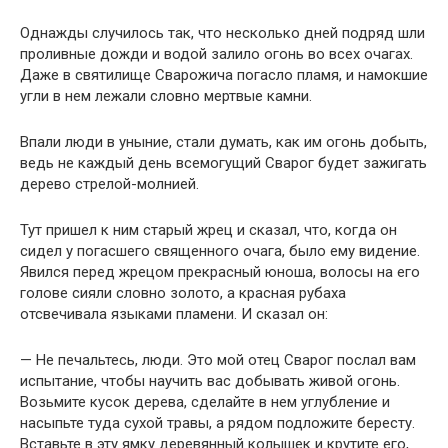
Однажды случилось так, что несколько дней подряд шли
проливные дожди и водой залило огонь во всех очагах.
Даже в святилище Сварожича погасло пламя, и намокшие
угли в нем лежали словно мертвые камни.
Впали люди в уныние, стали думать, как им огонь добыть,
ведь не каждый день всемогущий Сварог будет зажигать
дерево стрелой-молнией.
Тут пришел к ним старый жрец и сказал, что, когда он
сидел у погасшего священного очага, было ему видение.
Явился перед жрецом прекрасный юноша, волосы на его
голове сияли словно золото, а красная рубаха
отсвечивала языками пламени. И сказал он:
— Не печальтесь, люди. Это мой отец Сварог послал вам
испытание, чтобы научить вас добывать живой огонь.
Возьмите кусок дерева, сделайте в нем углубление и
насыпьте туда сухой травы, а рядом подложите бересту.
Вставьте в эту ямку деревянный колышек и крутите его,