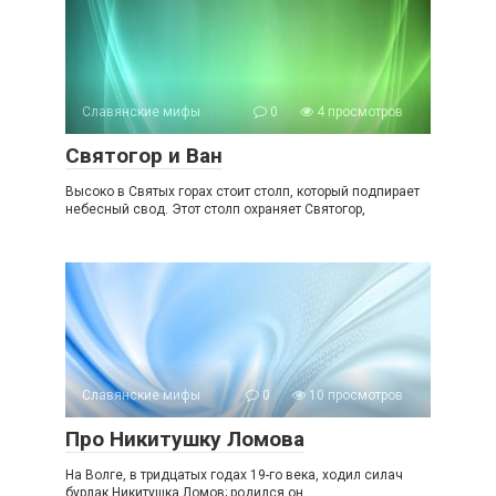
Славянские мифы
0
4 просмотров
Святогор и Ван
Высоко в Святых горах стоит столп, который подпирает
небесный свод. Этот столп охраняет Святогор,
Славянские мифы
0
10 просмотров
Про Никитушку Ломова
На Волге, в тридцатых годах 19-го века, ходил силач
бурлак Никитушка Ломов; родился он