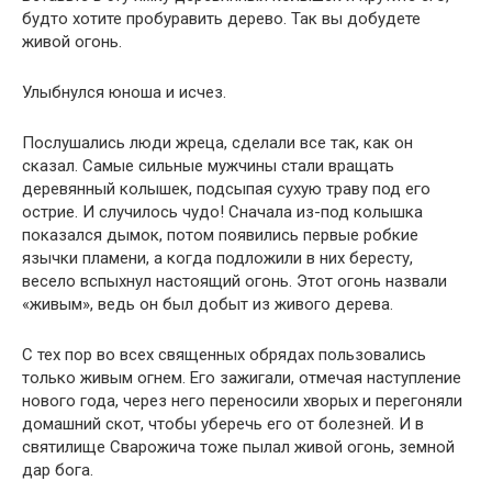
будто хотите пробуравить дерево. Так вы добудете
живой огонь.
Улыбнулся юноша и исчез.
Послушались люди жреца, сделали все так, как он
сказал. Самые сильные мужчины стали вращать
деревянный колышек, подсыпая сухую траву под его
острие. И случилось чудо! Сначала из-под колышка
показался дымок, потом появились первые робкие
язычки пламени, а когда подложили в них бересту,
весело вспыхнул настоящий огонь. Этот огонь назвали
«живым», ведь он был добыт из живого дерева.
С тех пор во всех священных обрядах пользовались
только живым огнем. Его зажигали, отмечая наступление
нового года, через него переносили хворых и перегоняли
домашний скот, чтобы уберечь его от болезней. И в
святилище Сварожича тоже пылал живой огонь, земной
дар бога.