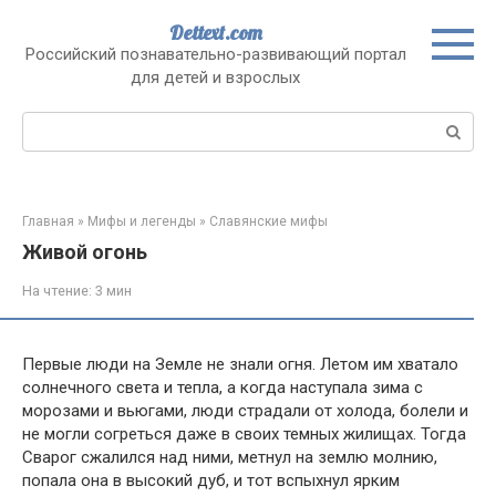
Перейти
Dettext.com
к
Российский познавательно-развивающий портал
контенту
для детей и взрослых
Поиск:
Главная
»
Мифы и легенды
»
Славянские мифы
Живой огонь
На чтение:
3 мин
Первые люди на Земле не знали огня. Летом им хватало
солнечного света и тепла, а когда наступала зима с
морозами и вьюгами, люди страдали от холода, болели и
не могли согреться даже в своих темных жилищах. Тогда
Сварог сжалился над ними, метнул на землю молнию,
попала она в высокий дуб, и тот вспыхнул ярким