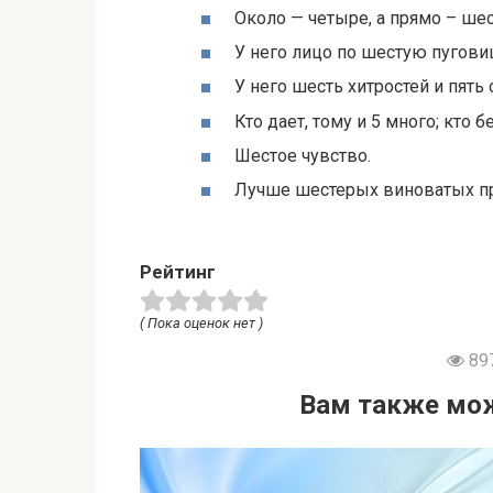
Около — четыре, а прямо – шес
У него лицо по шестую пугови
У него шесть хитростей и пять
Кто дает, тому и 5 много; кто б
Шестое чувство.
Лучше шестерых виноватых про
Рейтинг
( Пока оценок нет )
89
Вам также мож