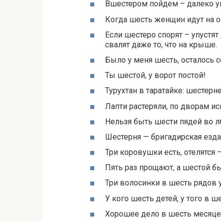
Вшестером пойдем – далеко у
Когда шесть женщин идут на о
Если шестеро спорят – упустят 
свалят даже то, что на крыше.
Было у меня шесть, осталось с
Ты шестой, у ворот постой!
Турухтан в таратайке: шестерне
Лапти растеряли, по дворам ис
Нельзя быть шести пядей во л
Шестерня — бригадирская езда
Три коровушки есть, отелятся 
Пять раз прощают, а шестой бь
Три волосинки в шесть рядов
У кого шесть детей, у того в ш
Хорошее дело в шесть месяцев