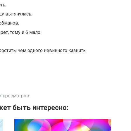
ть.
цу вытянулась.
 обманов.
ерет, тому и 6 мало.
стить, чем одного невинного казнить.
7 просмотров
ет быть интересно: