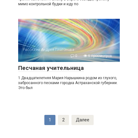
мимо контрольной будки и иду по
Рассказы Андрея Платонова
0
6 просмотров
Песчаная учительница
1 Двадцатилетняя Мария Нарышкина родом из глухого,
забросанного песками городка Астраханской губернии.
Это был
Пагинация
1
2
Далее
записей