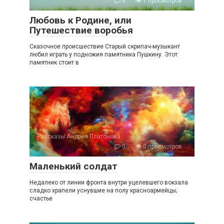
0
1 просмотров
Любовь к Родине, или
Путешествие воробья
Сказочное происшествие Старый скрипач-музыкант
любил играть у подножия памятника Пушкину. Этот
памятник стоит в
Рассказы Андрея Платонова
0
0 просмотров
Маленький солдат
Недалеко от линии фронта внутри уцелевшего вокзала
сладко храпели уснувшие на полу красноармейцы;
счастье