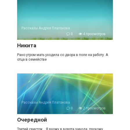
Рассказы Андрея Платонова
0
4 просмотров
Никита
Рано утром мать уходила со двора в поле на работу. А
отца в семействе
Рассказы Андрея Платонова
0
2 просмотров
Очередной
Третий свисток… Я вхожу в ворота завода, прохожу