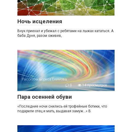
Рассказы Бориса Екимова
0
19 просмотров
Ночь исцеления
Внук приехал и убежал с ребятами на лыжах кататься. А
баба Дуня, разом оживев,
Рассказы Бориса Екимова
0
14 просмотров
Пара осенней обуви
«Последние ночи снились ей трофейные ботики, что
подарили отец и мать, выдавая замуж…» В