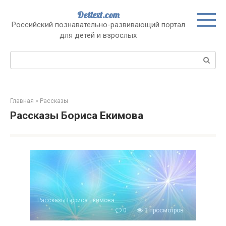
Перейти
Dettext.com
к
Российский познавательно-развивающий портал
контенту
для детей и взрослых
Поиск:
Главная
»
Рассказы
Рассказы Бориса Екимова
Рассказы Бориса Екимова
0
3 просмотров