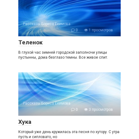
Рассказы Бориса Екимова
0
1 просмотров
Теленок
В глухой час зимней городской заполночи улицы
пустынны, дома безглазо темны. Все живое спит.
Рассказы Бориса Екимова
0
3 просмотров
Хука
Который уже день кружилась эта песня по хутору. С утра
пусть и сипловато, но