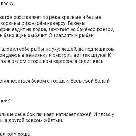
 песку.
катов расставляет по реке красные и белые
 корзины с фонарём наверху. Бакены
рик ездит на лодке, зажигает на бакенах фонари,
ик бакенщик рыбачит. Он завзятый рыбак.
аловил себе рыбы на уху: лещей, да подлещиков,
он дверь в землянку и смотрит: вот так штука! К
 столе рядом с горшком картофеля сидит весь
 стал тереться боком о горшок. Весь свой белый
стей?
льше себе бок пачкает, натирает сажей. И глаза у
й, а другой совсем жёлтый.
ал коту ерша.