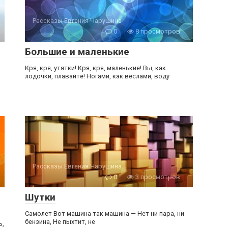
Рассказы Евгения Чарушина
0
8 просмотров
Большие и маленькие
Кря, кря, утятки! Кря, кря, маленькие! Вы, как
лодочки, плавайте! Ногами, как вёслами, воду
Рассказы Евгения Чарушина
0
3 просмотров
Шутки
Самолет Вот машина так машина — Нет ни пара, ни
бензина, Не пыхтит, не
ь,