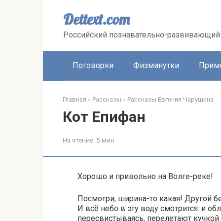
Перейти
к
Dettext.com
контенту
Российский познавательно-развивающий 
Поговорки
Физминутки
Прим
Главная
»
Рассказы
»
Рассказы Евгения Чарушина
Кот Епифан
На чтение:
5 мин
Хорошо и привольно на Волге-реке!
Посмотри, ширина-то какая! Другой бе
И всё небо в эту воду смотрится: и обла
пересвистываясь, перелетают кучкой с 