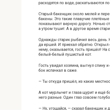
расходятся по воде, раскатываются по
Старый бакенщик около мелей и пере
бакены. Это такие плавучие плетёные
показывают верную дорогу. Ночью ста
а утром тушит. А в другое время стар
Однажды старик рыбачил весь день. Н
да ершей. И приехал обратно. Открыл 
нему, оказывается, гость пришёл! На
белый-белый пушистый кот.
Гость увидал хозяина, выгнул спину и
бок испачкал в саже.
— Ты откуда пришёл, из каких местно
А кот мурлычет и глаза щурит и ещё бо
него разные. Один глаз совсем голубо
— Ну, угощайся, — сказал бакенщик и д