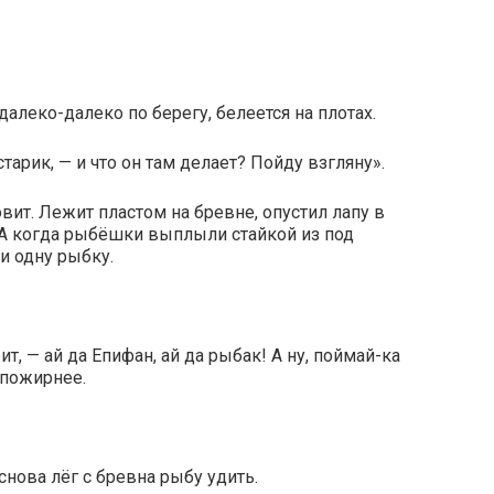
далеко-далеко по берегу, белеется на плотах.
старик, — и что он там делает? Пойду взгляну».
овит. Лежит пластом на бревне, опустил лапу в
. А когда рыбёшки выплыли стайкой из под
ми одну рыбку.
ит, — ай да Епифан, ай да рыбак! А ну, поймай-ка
а пожирнее.
снова лёг с бревна рыбу удить.