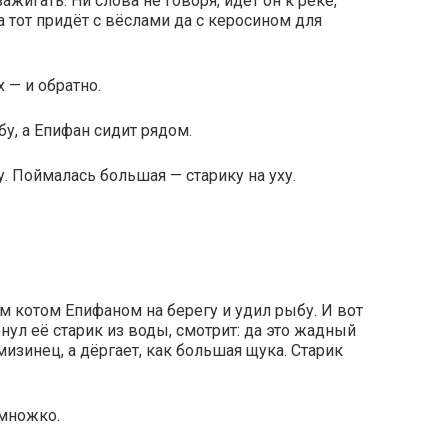
зажигать. Ни слова не говоря, идёт он к реке,
а тот придёт с вёслами да с керосином для
 — и обратно.
бу, а Епифан сидит рядом.
. Поймалась большая — старику на уху.
 котом Епифаном на берегу и удил рыбу. И вот
нул её старик из воды, смотрит: да это жадный
изинец, а дёргает, как большая щука. Старик
емножко.