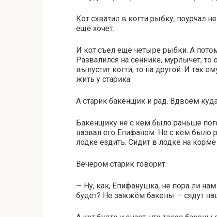
Кот схватил в когти рыбку, поурчал не
ещё хочет.
И кот съел ещё четыре рыбки. А потом
Развалился на сеннике, мурлычет, то о
выпустит когти, то на другой. И так ем
жить у старика.
А старик бакенщик и рад. Вдвоём куда 
Бакенщику не с кем было раньше погов
назвал его Епифаном. Не с кем было р
лодке ездить. Сидит в лодке на корме 
Вечером старик говорит:
— Ну, как, Епифанушка, не пора ли на
будет? Не зажжём бакены — сядут на