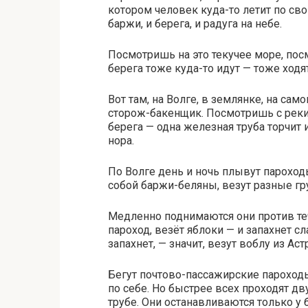
котором человек куда-то летит по св
баржи, и берега, и радуга на небе.
Посмотришь на это текучее море, посм
берега тоже куда-то идут — тоже ходят
Вот там, на Волге, в землянке, на са
сторож-бакенщик. Посмотришь с реки
берега — одна железная труба торчит 
нора.
По Волге день и ночь плывут пароходы
собой баржи-беляны, везут разные гр
Медленно поднимаются они против теч
пароход, везёт яблоки — и запахнет 
запахнет, — значит, везут воблу из Аст
Бегут почтово-пассажирские пароход
по себе. Но быстрее всех проходят д
трубе. Они останавливаются только у