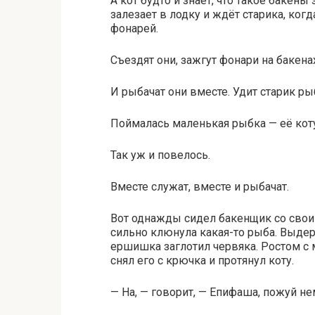
А кот будто и знает, что такое бакены 
залезает в лодку и ждёт старика, когд
фонарей.
Съездят они, зажгут фонари на бакенах
И рыбачат они вместе. Удит старик ры
Поймалась маленькая рыбка — её коту
Так уж и повелось.
Вместе служат, вместе и рыбачат.
Вот однажды сидел бакенщик со своим
сильно клюнула какая-то рыба. Выдер
ершишка заглотил червяка. Ростом с м
снял его с крючка и протянул коту.
— На, — говорит, — Епифаша, пожуй н