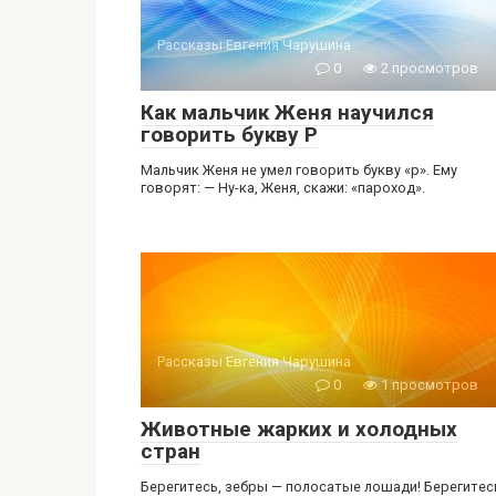
Рассказы Евгения Чарушина
0
2 просмотров
Как мальчик Женя научился
говорить букву Р
Мальчик Женя не умел говорить букву «р». Ему
говорят: — Ну-ка, Женя, скажи: «пароход».
Рассказы Евгения Чарушина
0
1 просмотров
Животные жарких и холодных
стран
Берегитесь, зебры — полосатые лошади! Берегитес