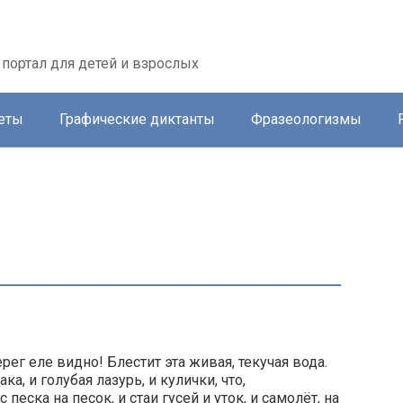
портал для детей и взрослых
еты
Графические диктанты
Фразеологизмы
рег еле видно! Блестит эта живая, текучая вода.
ка, и голубая лазурь, и кулички, что,
песка на песок, и стаи гусей и уток, и самолёт, на