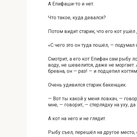
А Епифаши-то и нет.
Что такое, куда девался?
Потом видит старик, что его кот ушёл 
«С чего это он туда пошёл, — подумал 
Смотрит, а его кот Епифан сам рыбу л
воду, не шевелится, даже не моргает
бревна, он — раз! — и подцепил когтя
Очень удивился старик бакенщик.
— Вот ты какой у меня ловкач, — говор
мне, — говорит, — стерлядку на уху, д
А кот на него и не глядит.
Рыбу съел, перешёл на другое место, 