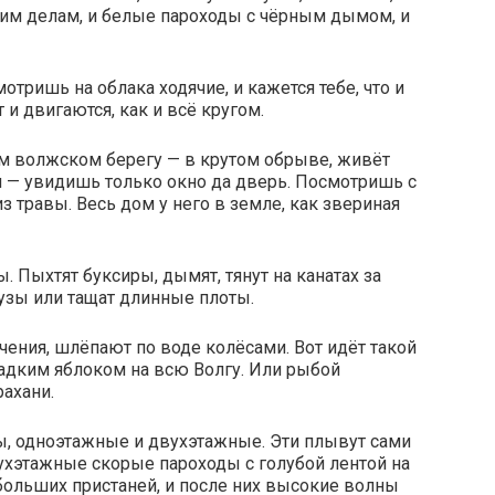
оим делам, и белые пароходы с чёрным дымом, и
отришь на облака ходячие, и кажется тебе, что и
 и двигаются, как и всё кругом.
мом волжском берегу — в крутом обрыве, живёт
 — увидишь только окно да дверь. Посмотришь с
из травы. Весь дом у него в земле, как звериная
. Пыхтят буксиры, дымят, тянут на канатах за
узы или тащат длинные плоты.
ения, шлёпают по воде колёсами. Вот идёт такой
сладким яблоком на всю Волгу. Или рыбой
рахани.
ы, одноэтажные и двухэтажные. Эти плывут сами
вухэтажные скорые пароходы с голубой лентой на
 больших пристаней, и после них высокие волны