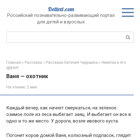
Перейти
Dettext.com
к
Российский познавательно-развивающий портал
контенту
для детей и взрослых
Поиск:
Главная
»
Рассказы
»
Рассказы Евгения Чарушина
»
Никитка и его
друзья
Ваня — охотник
На чтение:
2 мин
Каждый вечер, как начнет смеркаться, на зеленое
озимое поле из леса выбегает заяц. И выбегает он все в
одно и то же место. У дороги, возле ивового куста.
Погонит коров домой Ваня, колхозный подпасок, глядит