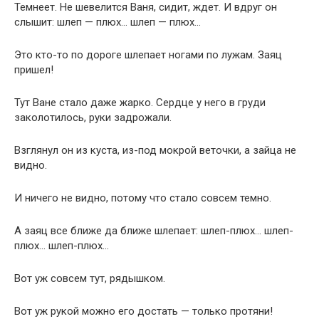
Темнеет. Не шевелится Ваня, сидит, ждет. И вдруг он
слышит: шлеп — плюх… шлеп — плюх…
Это кто-то по дороге шлепает ногами по лужам. Заяц
пришел!
Тут Ване стало даже жарко. Сердце у него в груди
заколотилось, руки задрожали.
Взглянул он из куста, из-под мокрой веточки, а зайца не
видно.
И ничего не видно, потому что стало совсем темно.
А заяц все ближе да ближе шлепает: шлеп-плюх… шлеп-
плюх… шлеп-плюх…
Вот уж совсем тут, рядышком.
Вот уж рукой можно его достать — только протяни!