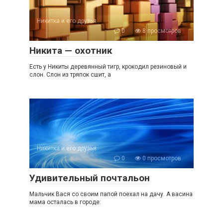
Никитка и его друзья
0
8 просмотров
Никита — охотник
Есть у Никиты деревянный тигр, крокодил резиновый и
слон. Слон из тряпок сшит, а
Никитка и его друзья
0
0 просмотров
Удивительный почтальон
Мальчик Вася со своим папой поехал на дачу. А васина
мама осталась в городе: