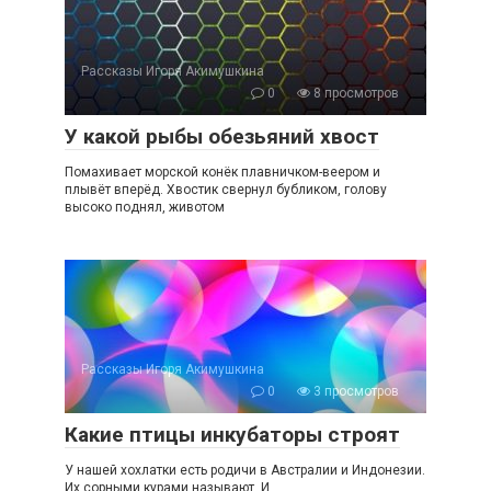
Рассказы Игоря Акимушкина
0
8 просмотров
У какой рыбы обезьяний хвост
Помахивает морской конёк плавничком-веером и
плывёт вперёд. Хвостик свернул бубликом, голову
высоко поднял, животом
Рассказы Игоря Акимушкина
0
3 просмотров
Какие птицы инкубаторы строят
У нашей хохлатки есть родичи в Австралии и Индонезии.
Их сорными курами называют. И