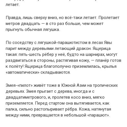
летает.
Правда, лишь сверху вниз, но всё-таки летает. Пролетает
метров двадцать — в сто раз больше, чем может
прыгнуть обычная лягушка.
По соседству с лягушкой-парашютистом в лесах Явы
парит между деревьями летающий дракон. Ящерица
такая: пять-шесть рёбер у неё, будто на шарнирах, могут
раздвигаться в стороны, растягивая кожу, — планёр готов
к полёту! Ящерица благополучно приземлилась, крылья
«автоматически» складываются.
Змея-«пилот» живёт тоже в Южной Азии на тропических
деревьях. Змея прыгает с дерева, иногда и с
двадцатиметрового, и, пролетев косо вниз, мягко
приземляется. Перед стартом она вытягивается, как
палка, сильно растопыривает рёбра. Кожа, натянутая
между ними, превращается в небольшой «парашют».