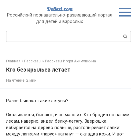
Перейти
Dettext.com
к
Российский познавательно-развивающий портал
контенту
для детей и взрослых
Поиск:
Главная
»
Рассказы
»
Рассказы Игоря Акимушкина
Кто без крыльев летает
На чтение:
2 мин
Разве бывают такие летуны?
Оказывается, бывают, и не мало их. Кто бродил по нашим
лесам, наверно, видел белку-летягу. Зверюшка
взбирается на дерево повыше, растопыривает лапки:
между лапками «парус» натянут — складка кожи. И вот