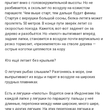
прыгает вниз с головокружительной высоты. Но не
разбивается, а скользит по воздуху на кожистом
парашюте. Чем выше старт, тем дальше будет финиш.
Стартуя с верхушки большой сосны, белка-летяга может
пролететь 50 метров. В конце пути зверёк летит со
скоростью поезда. Кажется, вот-вот заденет он за
дерево и разобьётся. Но «пилот» вытягивает вперёд
задние лапки, становится в воздухе почти вертикально и
резко тормозит, «приземляется» на стволе дерева —
острые коготки цепляются за кору.
Кто ещё летает без крыльев?
О летучих рыбах слышали? Разгоняясь в море, они
выпрыгивают из воды и парят в воздухе на широких
грудных плавниках.
Есть и лягушки-«пилоты». Водятся они в Индонезии. На
каждой лапке у лягушки по парашюту: пальцы у неё
длинные, перепонки между ними широкие, много шире,
чем у других лягушек. На этих перепонках лягушка и