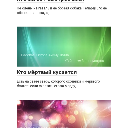
Не олень, не газель и не борзая собака. Гепард! Его не
обгонят ни лошадь,
Рассказы Игоря Акимушкина
0
3 просмотров
Кто мёртвый кусается
Есть на свете зверь, которого охотники и мёртвого
боятся: если схватить его за морду,