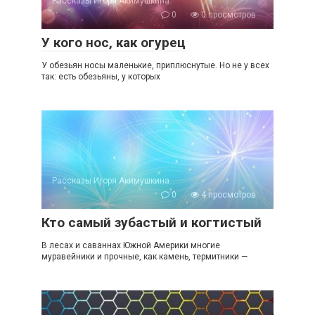
Рассказы Игоря Акимушкина
0
0 просмотров
У кого нос, как огурец
У обезьян носы маленькие, приплюснутые. Но не у всех
так: есть обезьяны, у которых
Рассказы Игоря Акимушкина
0
4 просмотров
Кто самый зубастый и когтистый
В лесах и саваннах Южной Америки многие
муравейники и прочные, как камень, термитники —