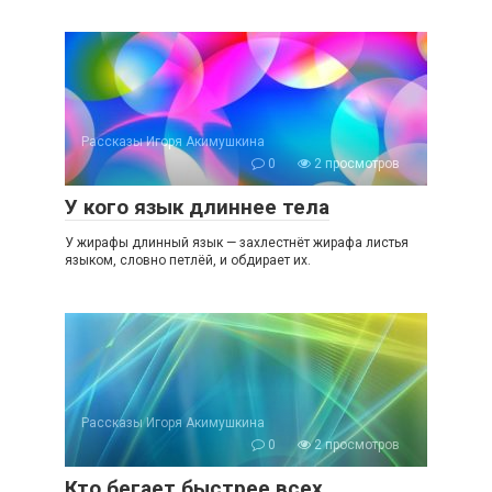
Рассказы Игоря Акимушкина
0
2 просмотров
У кого язык длиннее тела
У жирафы длинный язык — захлестнёт жирафа листья
языком, словно петлёй, и обдирает их.
Рассказы Игоря Акимушкина
0
2 просмотров
Кто бегает быстрее всех