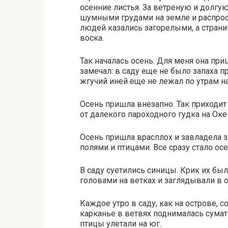
осенние листья. За ветреную и долгую
шумными грудами на земле и распрост
людей казались загорелыми, а страни
воска.
Так началась осень. Для меня она приш
замечал: в саду еще не было запаха пр
жгучий иней еще не лежал по утрам н
Осень пришла внезапно. Так приходи
от далекого пароходного гудка на Оке
Осень пришла врасплох и завладела з
полями и птицами. Все сразу стало ос
В саду суетились синицы. Крик их был
головами на ветках и заглядывали в о
Каждое утро в саду, как на острове, 
карканье в ветвях поднималась сумат
птицы улетали на юг.