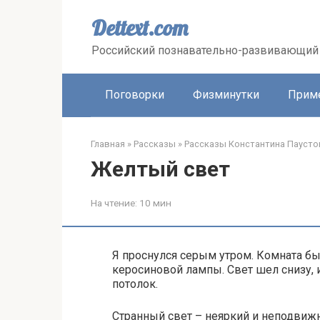
Перейти
к
Dettext.com
контенту
Российский познавательно-развивающий 
Поговорки
Физминутки
Прим
Главная
»
Рассказы
»
Рассказы Константина Паусто
Желтый свет
На чтение:
10 мин
Я проснулся серым утром. Комната б
керосиновой лампы. Свет шел снизу, 
потолок.
Странный свет – неяркий и неподвиж