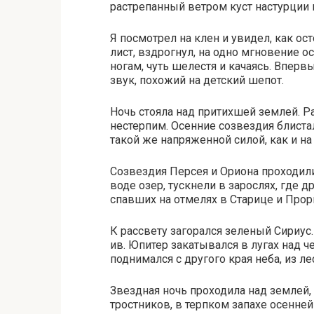
растрепанный ветром куст настурции
Я посмотрел на клен и увидел, как о
лист, вздрогнул, на одно мгновение о
ногам, чуть шелестя и качаясь. Впер
звук, похожий на детский шепот.
Ночь стояла над притихшей землей. Р
нестерпим. Осенние созвездия блиста
такой же напряженной силой, как и на
Созвездия Персея и Ориона проходил
воде озер, тускнели в зарослях, где 
спавших на отмелях в Старице и Прор
К рассвету загорался зеленый Сириус.
ив. Юпитер закатывался в лугах над 
поднимался с другого края неба, из 
Звездная ночь проходила над землей,
тростников, в терпком запахе осенней