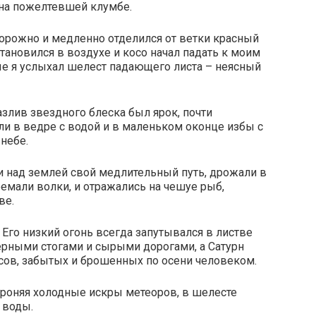
 на пожелтевшей клумбе.
сторожно и медленно отделился от ветки красный
становился в воздухе и косо начал падать к моим
вые я услыхал шелест падающего листа – неясный
азлив звездного блеска был ярок, почти
ли в ведре с водой и в маленьком оконце избы с
 небе.
и над землей свой медлительный путь, дрожали в
дремали волки, и отражались на чешуе рыб,
ве.
 Его низкий огонь всегда запутывался в листве
черными стогами и сырыми дорогами, а Сатурн
лесов, забытых и брошенных по осени человеком.
 роняя холодные искры метеоров, в шелесте
 воды.