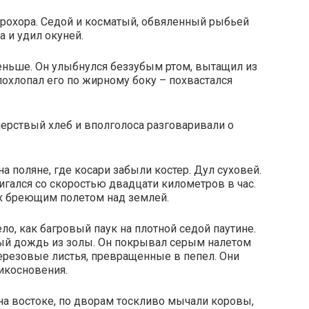
Прохора. Седой и косматый, обвяленный рыбьей
а и удил окуней.
меньше. Он улыбнулся беззубым ртом, вытащил из
похлопал его по жирному боку – похвастался
ерствый хлеб и вполголоса разговаривали о
а поляне, где косари забыли костер. Дул суховей.
игался со скоростью двадцати километров в час.
их бреющим полетом над землей.
ло, как багровый паук на плотной седой паутине.
ный дождь из золы. Он покрывал серым налетом
березовые листья, превращенные в пепел. Они
икосновения.
на востоке, по дворам тоскливо мычали коровы,