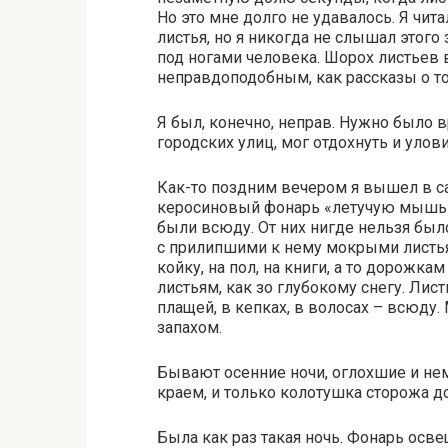
Но это мне долго не удавалось. Я чит
листья, но я никогда не слышал этого 
под ногами человека. Шорох листьев 
неправдоподобным, как рассказы о том
Я был, конечно, неправ. Нужно было в
городских улиц, мог отдохнуть и улов
Как-то поздним вечером я вышел в сад
керосиновый фонарь «летучую мышь» 
были всюду. От них нигде нельзя был
с прилипшими к нему мокрыми листьям
койку, на пол, на книги, а то дорожка
листьям, как зо глубокому снегу. Ли
плащей, в кепках, в волосах – всюду.
запахом.
Бывают осенние ночи, оглохшие и не
краем, и только колотушка сторожа д
Была как раз такая ночь. Фонарь осве