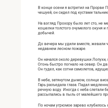
В конце осени я встретил на Прорве 
чешуей, он сидел под кустами тальник
На взгляд Прохору было лет сто, не 
кошелки толстого очумелого окуня и 
добычей.
До вечера мы удили вместе, жевали ч
недавнем лесном пожаре.
Он начался около деревушки Лопухи, н
Огонь быстро погнало на север. Он дв
Он гудел, как сотни самолетов, идущ
В небе, затянутом дымом, солнце висе
Гарь разъедала глаза. Падал медлен
речную воду. Иногда с неба слетали 
рассыпались в пыль от малейшего пр
По ночам угрюмое зарево клубилось 