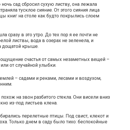
 ночь сад сбросил сухую листву, она лежала
раняла тусклое сияние. От этого сияния лица
цы книг на столе как будто покрылись слоем
ла сразу в это утро. До тех пор я ее почти не
елой листвы, вода в озерах не зеленела, и
а дощатой крыше.
т ощущение счастья от самых незаметных вещей –
 или от случайной улыбки.
емлей – садами и реками, лесами и воздухом,
енним.
 похож на звон разбитого стекла. Они висели вниз
кно из-под листьев клена.
собирались перелетные птицы. Под свист, клекот и
оха. Только днем в саду было тихо: беспокойные