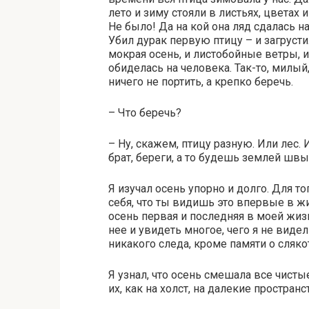
лето и зиму стояли в листьях, цветах 
Не было! Да на кой она ляд сдалась на
Убил дурак первую птицу – и загрусти
мокрая осень, и листобойные ветры, и 
обиделась на человека. Так-то, милый
ничего не портить, а крепко беречь.
– Что беречь?
– Ну, скажем, птицу разную. Или лес. 
брат, береги, а то будешь землей шв
Я изучал осень упорно и долго. Для т
себя, что ты видишь это впервые в жиз
осень первая и последняя в моей жиз
нее и увидеть многое, чего я не виде
никакого следа, кроме памяти о сляк
Я узнал, что осень смешала все чисты
их, как на холст, на далекие пространс