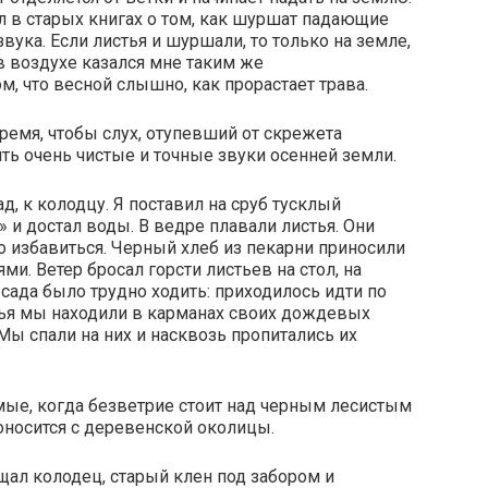
ал в старых книгах о том, как шуршат падающие
звука. Если листья и шуршали, то только на земле,
в воздухе казался мне таким же
, что весной слышно, как прорастает трава.
ремя, чтобы слух, отупевший от скрежета
ить очень чистые и точные звуки осенней земли.
, к колодцу. Я поставил на сруб тусклый
и достал воды. В ведре плавали листья. Они
о избавиться. Черный хлеб из пекарни приносили
и. Ветер бросал горсти листьев на стол, на
м сада было трудно ходить: приходилось идти по
стья мы находили в карманах своих дождевых
 Мы спали на них и насквозь пропитались их
мые, когда безветрие стоит над черным лесистым
оносится с деревенской околицы.
щал колодец, старый клен под забором и