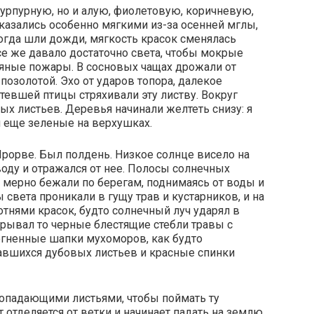
пурпурную, но и алую, фиолетовую, коричневую,
 казались особенно мягкими из-за осенней мглы,
огда шли дожди, мягкость красок сменялась
се же давало достаточно света, чтобы мокрые
гряные пожары. В сосновых чащах дрожали от
позолотой. Эхо от ударов топора, далекое
тевшей птицы стряхивали эту листву. Вокруг
ых листьев. Деревья начинали желтеть снизу: я
м еще зеленые на верхушках.
рорве. Был полдень. Низкое солнце висело на
воду и отражался от нее. Полосы солнечных
, мерно бежали по берегам, поднимаясь от воды и
света проникали в гущу трав и кустарников, и на
тнями красок, будто солнечный луч ударял в
рывал то черные блестящие стебли травы с
гненные шапки мухоморов, как будто
авшихся дубовых листьев и красные спинки
 опадающими листьями, чтобы поймать ту
отделяется от ветки и начинает падать на землю.