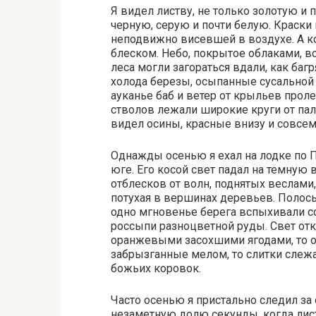
Я видел листву, не только золотую и 
черную, серую и почти белую. Краски
неподвижно висевшей в воздухе. А к
блеском. Небо, покрытое облаками, в
леса могли загораться вдали, как ба
холода березы, осыпанные сусальной 
ауканье баб и ветер от крыльев проле
стволов лежали широкие круги от пал
видел осины, красные внизу и совсе
Однажды осенью я ехал на лодке по П
юге. Его косой свет падал на темную 
отблесков от волн, поднятых веслами
потухая в вершинах деревьев. Полосы 
одно мгновенье берега вспыхивали со
россыпи разноцветной руды. Свет отк
оранжевыми засохшими ягодами, то о
забрызганные мелом, то слитки слеж
божьих коровок.
Часто осенью я пристально следил за
незаметную долю секунды, когда лист 