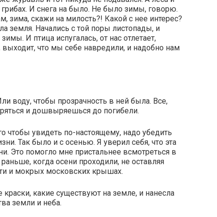
и грибах. И снега на было. Не было зимы, говорю.
м, зимa, скажи на милость?! Какой с нее интерес?
ла земля. Начались с той поры листопады, и
зимы. И птица испугалась, от нас отлетает,
, выходит, что мы себе навредили, и надобно нам
Или воду, чтобы прозрачность в ней была. Все,
ыряться и дошвыряешься до погибели.
ого чтобы увидеть по-настоящему, надо убедить
ни. Так было и с осенью. Я уверил себя, что эта
ни. Это помогло мне пристальнее всмотреться в
л раньше, когда осени проходили, не оставляя
оти и мокрых московских крышах.
е краски, какие существуют на земле, и нанесла
тва земли и неба.