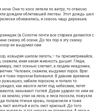
 ночи. Они то косо летели по ветру, то отвесно
сили дождем облетавшей листвы. Этот дождь шел
ерелески обнажились, и сквозь чащу деревьев
рзинщик (в Солотче почти все старики делаются с
не сказку об осени. До тех пор я эту сказку
рохор ее выдумал сам.
хор, ковыряя шилом лапоть,– ты присматривайся,
, скажем, иная какая живность дышит. Гляди,
примеру, лист осенью слетает, а людям невдомек,
ветчик. Человек, скажем, выдумал порох. Враг
ам я тоже порохом баловался. В давние времена
 ружьишко, набили порохом, и попало то
видел, как иволги летят под небесами, летят
аются, зазывают гостей. Дурак ударил по ним из
 на землю, упал на леса, и леса посохли, пожухли
уда попала птичья кровь, покраснели и тоже
ь лист желтый и есть лист красный. До того
же журавль и тот никуда не подавался. А леса и