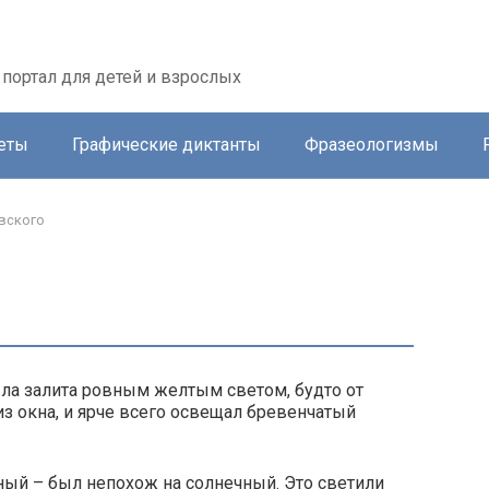
портал для детей и взрослых
еты
Графические диктанты
Фразеологизмы
вского
ыла залита ровным желтым светом, будто от
из окна, и ярче всего освещал бревенчатый
ный – был непохож на солнечный. Это светили