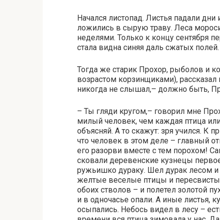
Начался листопад. Листья падали дни и
ложились в сырую траву. Леса моро
неделями. Только к концу сентября п
стала видна синяя даль сжатых полей.
Тогда же старик Прохор, рыболов и ко
возрастом корзинщиками), рассказал м
никогда не слышал,– должно быть, П
– Ты гляди кругом,– говорил мне Про
милый человек, чем каждая птица или
объясняй. А то скажут: зря учился. К 
что человек в этом деле – главный от
его разорви вместе с тем порохом! С
сковали деревенские кузнецы первое
ружьишко дураку. Шел дурак лесом и у
желтые веселые птицы и пересвистыв
обоих стволов – и полетел золотой пух
и в одночасье опали. А иные листья, к
осыпались. Небось видел в лесу – ест
времени вся птица зимовала у нас. Да