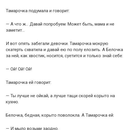
Тамарочка подумала и говорит:
— А что ж… Давай попробуем. Может быть, мама и не
заметит…
И вот опять забегали девочки. Тамарочка мокрую
скатерть схватила и давай ею по полу елозить. А Белочка
за ней, как хвостик, носится, суетится и только знай себе:
— Ой! Ой! Ой!
Тамарочка ей говорит:
— Ты лучше не ойкай, а лучше тащи скорей корыто на
кухню.
Белочка, бедная, корыто поволокла. А Тамарочка ей:
— И мыло возьми заодно.