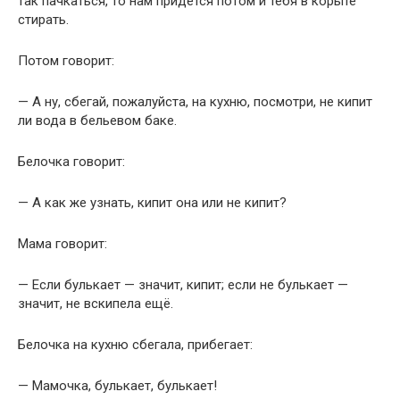
так пачкаться, то нам придётся потом и тебя в корыте
стирать.
Потом говорит:
— А ну, сбегай, пожалуйста, на кухню, посмотри, не кипит
ли вода в бельевом баке.
Белочка говорит:
— А как же узнать, кипит она или не кипит?
Мама говорит:
— Если булькает — значит, кипит; если не булькает —
значит, не вскипела ещё.
Белочка на кухню сбегала, прибегает:
— Мамочка, булькает, булькает!