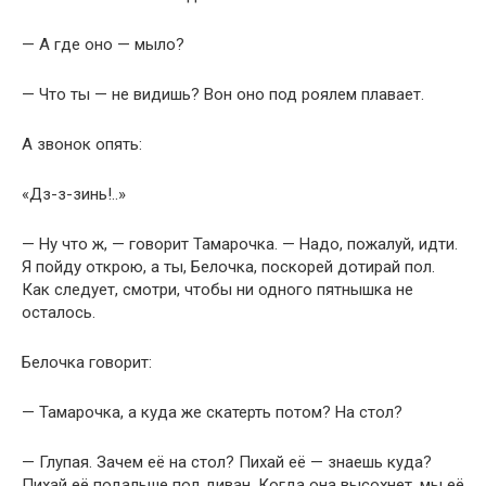
— А где оно — мыло?
— Что ты — не видишь? Вон оно под роялем плавает.
А звонок опять:
«Дз-з-зинь!..»
— Ну что ж, — говорит Тамарочка. — Надо, пожалуй, идти.
Я пойду открою, а ты, Белочка, поскорей дотирай пол.
Как следует, смотри, чтобы ни одного пятнышка не
осталось.
Белочка говорит:
— Тамарочка, а куда же скатерть потом? На стол?
— Глупая. Зачем её на стол? Пихай её — знаешь куда?
Пихай её подальше под диван. Когда она высохнет, мы её