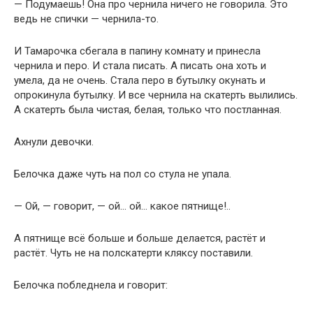
— Подумаешь! Она про чернила ничего не говорила. Это
ведь не спички — чернила-то.
И Тамарочка сбегала в папину комнату и принесла
чернила и перо. И стала писать. А писать она хоть и
умела, да не очень. Стала перо в бутылку окунать и
опрокинула бутылку. И все чернила на скатерть вылились.
А скатерть была чистая, белая, только что постланная.
Ахнули девочки.
Белочка даже чуть на пол со стула не упала.
— Ой, — говорит, — ой… ой… какое пятнище!..
А пятнище всё больше и больше делается, растёт и
растёт. Чуть не на полскатерти кляксу поставили.
Белочка побледнела и говорит: