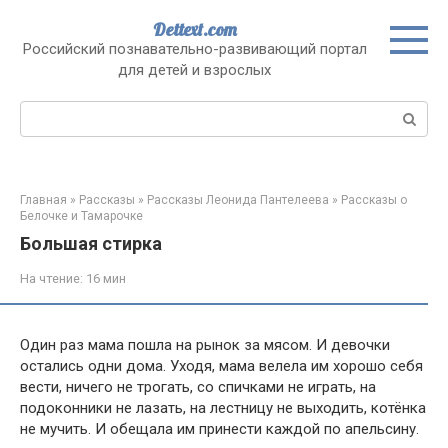
Перейти
Dettext.com
к
Российский познавательно-развивающий портал
контенту
для детей и взрослых
Поиск:
Главная
»
Рассказы
»
Рассказы Леонида Пантелеева
»
Рассказы о
Белочке и Тамарочке
Большая стирка
На чтение:
16 мин
Один раз мама пошла на рынок за мясом. И девочки
остались одни дома. Уходя, мама велела им хорошо себя
вести, ничего не трогать, со спичками не играть, на
подоконники не лазать, на лестницу не выходить, котёнка
не мучить. И обещала им принести каждой по апельсину.