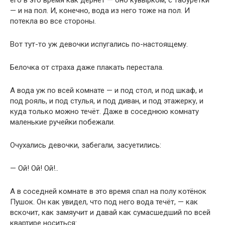
его в это время как дёрнет — оно кувырком, с табуретки
— и на пол. И, конечно, вода из него тоже на пол. И
потекла во все стороны.
Вот тут-то уж девочки испугались по-настоящему.
Белочка от страха даже плакать перестала.
А вода уж по всей комнате — и под стол, и под шкаф, и
под рояль, и под стулья, и под диван, и под этажерку, и
куда только можно течёт. Даже в соседнюю комнату
маленькие ручейки побежали.
Очухались девочки, забегали, засуетились:
— Ой! Ой! Ой!..
А в соседней комнате в это время спал на полу котёнок
Пушок. Он как увидел, что под него вода течёт, — как
вскочит, как замяучит и давай как сумасшедший по всей
квартире носиться: