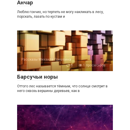
Анчар
Люблю гончих, но терпеть не могу накликать в лесу,
порскать, лазать по кустам и
Рассказы Михаила Пришвина
0
1 просмотров
Барсучьи норы
Оттого лес называется тёмным, что солнце смотрит в
него сквозь вершины деревьев, как в