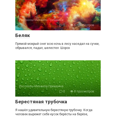
Рассказы Михаила Пришвина
0
6 просмотров
Беляк
Прямой мокрый снег всю ночь в лесу наседал на сучки,
обрывался, падал, шелестел. Шорох
Рассказы Михаила Пришвина
0
8 просмотров
Берестяная трубочка
Я нашёл удивительную берестяную трубочку. Когда
человек вырежет себе кусок берёсты на берёзе,