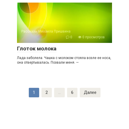
Рассказы Михаила Пришвина
0
0 просмотров
Глоток молока
Лада заболела. Чашка с молоком стояла возле ее носа,
она отвертывалась. Позвали меня. —
Пагинация
1
2
…
6
Далее
записей