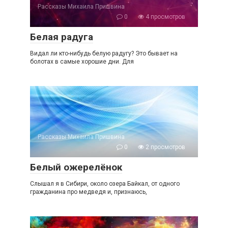
Рассказы Михаила Пришвина
0
4 просмотров
Белая радуга
Видал ли кто-нибудь белую радугу? Это бывает на
болотах в самые хорошие дни. Для
Рассказы Михаила Пришвина
0
2 просмотров
Белый ожерелёнок
Слышал я в Сибири, около озера Байкал, от одного
гражданина про медведя и, признаюсь,