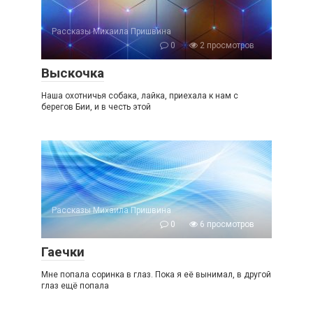
Рассказы Михаила Пришвина
0
2 просмотров
Выскочка
Наша охотничья собака, лайка, приехала к нам с
берегов Бии, и в честь этой
Рассказы Михаила Пришвина
0
6 просмотров
Гаечки
Мне попала соринка в глаз. Пока я её вынимал, в другой
глаз ещё попала