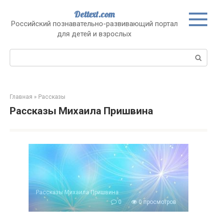
Перейти
Dettext.com
к
Российский познавательно-развивающий портал
контенту
для детей и взрослых
Поиск:
Главная
»
Рассказы
Рассказы Михаила Пришвина
Рассказы Михаила Пришвина
0
0 просмотров