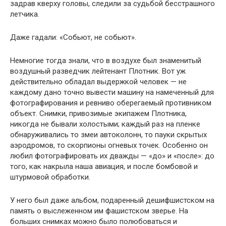
задрав кверху головы, следили за судьбой бесстрашного
летчика.
Даже гадали: «Собьют, не собьют».
Немногие тогда знали, что в воздухе был знаменитый
воздушный разведчик лейтенант Плотник. Вот уж
действительно обладал выдержкой человек — не
каждому дано точно вывести машину на намеченный для
фотографирования и ревниво оберегаемый противником
объект. Снимки, привозимые экипажем Плотника,
никогда не бывали холостыми; каждый раз на пленке
обнаруживались то змеи автоколонн, то пауки скрытых
аэродромов, то скорпионы огневых точек. Особенно он
любил фотографировать их дважды — «до» и «после»: до
того, как накрыла наша авиация, и после бомбовой и
штурмовой обработки.
У него был даже альбом, подаренный дешифшистском на
память о выслеженном им фашистском зверье. На
больших снимках можно было полюбоваться и