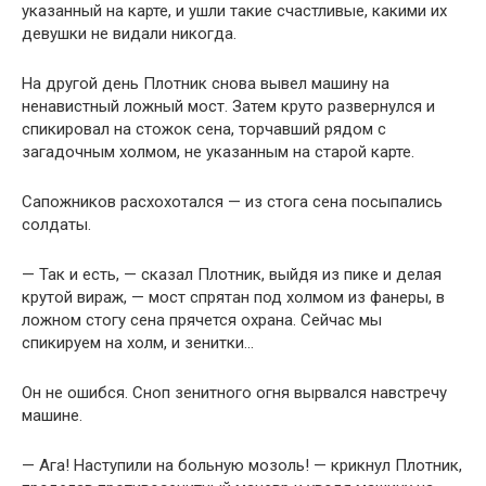
указанный на карте, и ушли такие счастливые, какими их
девушки не видали никогда.
На другой день Плотник снова вывел машину на
ненавистный ложный мост. Затем круто развернулся и
спикировал на стожок сена, торчавший рядом с
загадочным холмом, не указанным на старой карте.
Сапожников расхохотался — из стога сена посыпались
солдаты.
— Так и есть, — сказал Плотник, выйдя из пике и делая
крутой вираж, — мост спрятан под холмом из фанеры, в
ложном стогу сена прячется охрана. Сейчас мы
спикируем на холм, и зенитки…
Он не ошибся. Сноп зенитного огня вырвался навстречу
машине.
— Ага! Наступили на больную мозоль! — крикнул Плотник,