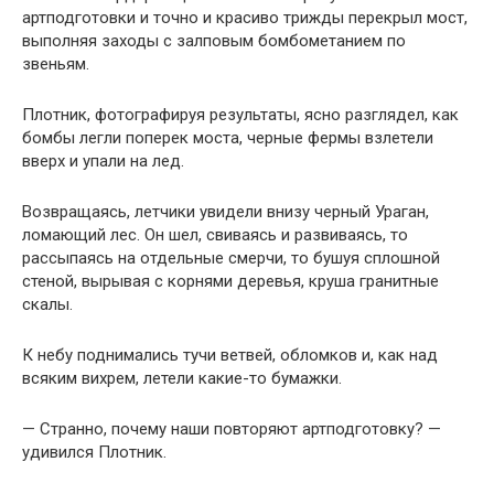
артподготовки и точно и красиво трижды перекрыл мост,
выполняя заходы с залповым бомбометанием по
звеньям.
Плотник, фотографируя результаты, ясно разглядел, как
бомбы легли поперек моста, черные фермы взлетели
вверх и упали на лед.
Возвращаясь, летчики увидели внизу черный Ураган,
ломающий лес. Он шел, свиваясь и развиваясь, то
рассыпаясь на отдельные смерчи, то бушуя сплошной
стеной, вырывая с корнями деревья, круша гранитные
скалы.
К небу поднимались тучи ветвей, обломков и, как над
всяким вихрем, летели какие-то бумажки.
— Странно, почему наши повторяют артподготовку? —
удивился Плотник.