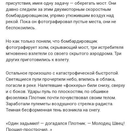
присутствия, имея одну задачу — оберегать мост. Они
давно следили за этим двухмоторным скоростным
бомбардировщиком, упрямо утюжившим воздух над
рекой. Пока он фотографировал пустые места, они не
беспокоились.
Но как только поняли, что бомбардировщик
фотографирует холм, скрывающий мост, три истребителя
мгновенно взлетели со своего скрытого аэродрома. Три
других приготовились к взлету.
Остальное произошло с катастрофической быстротой.
Светящиеся пули прочертили небо, впились в облака,
погасли в реке. Налетевшие «фоккеры» били снизу, сверху
и с боков. Удары пуль по плоскостям, по обшивке
фюзеляжа Плотник почти почувствовал своим телом.
Заработали пулеметы воздушного стрелка-радиста.
Темная бесформенная тень возникла на снегу.
«Один задымил! — догадался Плотник. — Молодец Швец!
Прошил-прострочил…»