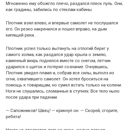
Мгновенно ему обожгло плечо, раздался плеск пуль. Они,
как градины, забились по стеклам кабины.
Плотник взял влево, и впервые самолет не послушался
его. Он резко накренился и пошел вправо, на дым
кипящей реки…
Плотник успел только вытянуть на отлогий берег у
самого холма, как раздался удар крыла о землю,
каменный вихрь поднялся вместе со снегом, летчик
ударился о щиток и потерял сознание. Очнувшись,
Плотник увидел пламя и, собрав все силы, выполз из
огня, охватившего самолет. Он хотел броситься на
помощь к товарищам, но сумел встать только на колени.
Ноги не слушались, сломанные в ступнях. Все тело ныло
после удара при падении.
— Сапожников! Швец! — крикнул он. — Скорей, сгорите,
ребята!