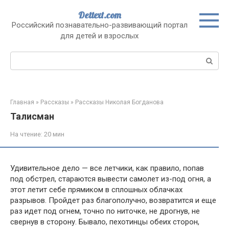
Перейти
Dettext.com
к
Российский познавательно-развивающий портал
контенту
для детей и взрослых
Поиск:
Главная
»
Рассказы
»
Рассказы Николая Богданова
Талисман
На чтение:
20 мин
Удивительное дело — все летчики, как правило, попав
под обстрел, стараются вывести самолет из-под огня, а
этот летит себе прямиком в сплошных облачках
разрывов. Пройдет раз благополучно, возвратится и еще
раз идет под огнем, точно по ниточке, не дрогнув, не
свернув в сторону. Бывало, пехотинцы обеих сторон,