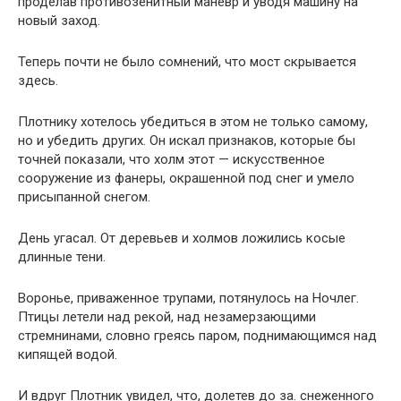
проделав противозенитный маневр и уводя машину на
новый заход.
Теперь почти не было сомнений, что мост скрывается
здесь.
Плотнику хотелось убедиться в этом не только самому,
но и убедить других. Он искал признаков, которые бы
точней показали, что холм этот — искусственное
сооружение из фанеры, окрашенной под снег и умело
присыпанной снегом.
День угасал. От деревьев и холмов ложились косые
длинные тени.
Воронье, приваженное трупами, потянулось на Ночлег.
Птицы летели над рекой, над незамерзающими
стремнинами, словно греясь паром, поднимающимся над
кипящей водой.
И вдруг Плотник увидел, что, долетев до за. снеженного