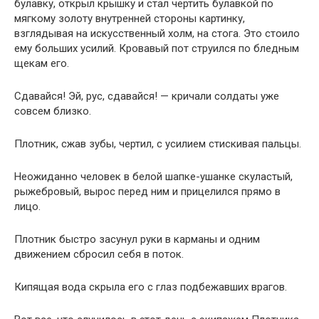
булавку, открыл крышку и стал чертить булавкой по
мягкому золоту внутренней стороны картинку,
взглядывая на искусственный холм, на стога. Это стоило
ему больших усилий. Кровавый пот струился по бледным
щекам его.
Сдавайся! Эй, рус, сдавайся! — кричали солдаты уже
совсем близко.
Плотник, сжав зубы, чертил, с усилием стискивая пальцы.
Неожиданно человек в белой шапке-ушанке скуластый,
рыжебровый, вырос перед ним и прицелился прямо в
лицо.
Плотник быстро засунул руки в карманы и одним
движением сбросил себя в поток.
Кипящая вода скрыла его с глаз подбежавших врагов.