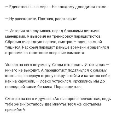
— Единственные в мире… Не каждому доводится такое.
— Ну расскажите, Плотник, расскажите!
— История эта случилась перед большими летными
маневрами. Я вывозил на тренировку парашютистов.
Сбросил очередную партию, смотрю — один за мной
тащится. Раскрыл парашют раньше времени и зацепился
стропами за хвостовое оперение самолета.
Указал на него штурману. Стали отцеплять. И так и сяк —
ничего не выходит. А парашютист подтянулся к самому
костылю, завернул стропу вокруг стойки и катается себе,
как на карусели, — ловко устроился. Кружились мы до
последней капли бензина. Пора садиться.
Смотрю на него и думаю: «Ах ты ворона несчастная, ведь
тебе жизни осталось две минуты, тебя же костылем
пришибет!»