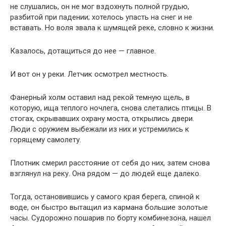
не слушались, он не мог вздохнуть полной грудью,
разбитой при падении; хотелось упасть на снег и не
вставать. Но воля звала к шумящей реке, словно к жизни.
Казалось, дотащиться до нее — главное.
И вот он у реки. Летчик осмотрел местность.
Фанерный холм оставил над рекой темную щель, в
которую, ища теплого ночлега, снова слетались птицы. В
стогах, скрывавших охрану моста, открылись двери.
Люди с оружием выбежали из них и устремились к
горящему самолету.
Плотник смерил расстояние от себя до них, затем снова
взглянул на реку. Она рядом — до людей еще далеко.
Тогда, остановившись у самого края берега, спиной к
воде, он быстро вытащил из кармана большие золотые
часы. Судорожно пошарив по борту комбинезона, нашел