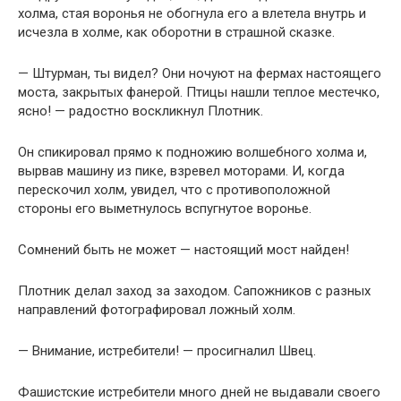
холма, стая воронья не обогнула его а влетела внутрь и
исчезла в холме, как оборотни в страшной сказке.
— Штурман, ты видел? Они ночуют на фермах настоящего
моста, закрытых фанерой. Птицы нашли теплое местечко,
ясно! — радостно воскликнул Плотник.
Он спикировал прямо к подножию волшебного холма и,
вырвав машину из пике, взревел моторами. И, когда
перескочил холм, увидел, что с противоположной
стороны его выметнулось вспугнутое воронье.
Сомнений быть не может — настоящий мост найден!
Плотник делал заход за заходом. Сапожников с разных
направлений фотографировал ложный холм.
— Внимание, истребители! — просигналил Швец.
Фашистские истребители много дней не выдавали своего