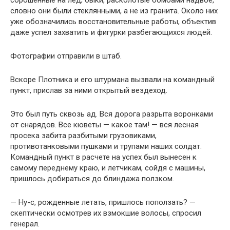
сброшенные на лед; быки, расколотые бомбами надвое,
словно они были стеклянными, а не из гранита. Около них
уже обозначились восстановительные работы, объектив
даже успел захватить и фигурки разбегающихся людей.
Фотографии отправили в штаб.
Вскоре Плотника и его штурмана вызвали на командный
пункт, прислав за ними открытый вездеход.
Это был путь сквозь ад. Вся дорога разрыта воронками
от снарядов. Все кюветы — какое там! — вся лесная
просека забита разбитыми грузовиками,
противотанковыми пушками и трупами наших солдат.
Командный пункт в расчете на успех был вынесен к
самому переднему краю, и летчикам, сойдя с машины,
пришлось добираться до блиндажа ползком.
— Ну-с, рожденные летать, пришлось поползать? —
скептически осмотрев их взмокшие волосы, спросил
генерал.