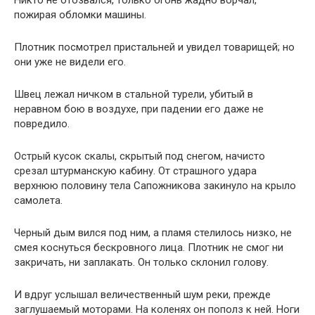
Никто не отозвался, только огонь жадно ворчал,
пожирая обломки машины.
Плотник посмотрел пристальней и увидел товарищей; но
они уже не видели его.
Швец лежал ничком в стальной турели, убитый в
неравном бою в воздухе, при падении его даже не
повредило.
Острый кусок скалы, скрытый под снегом, начисто
срезал штурманскую кабину. От страшного удара
верхнюю половину тела Сапожникова закинуло на крыло
самолета.
Черный дым вился под ним, а пламя стелилось низко, не
смея коснуться бескровного лица. Плотник не смог ни
закричать, ни заплакать. Он только склонил голову.
И вдруг услышал величественный шум реки, прежде
заглушаемый моторами. На коленях он пополз к ней. Ноги