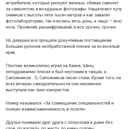
истребители, которые рискуют жизнью, сбивая самолет
за самолетом, а воздушные фотографы. Нащелкают кучу
снимков с высоты пяти тысяч метров и как завалят
фотолабораторию, так и возись весь день, а чаще — всю
ночь. Проявляй, расшифровывай, и все срочно, срочно.
Но девушки все прощали докучливым поставщикам
больших рулонов необработанной пленки за их веселый
нрав.
Плотник великолепно играл на баяне, Швец
неподражаемо плясал и был неутомим в танцах, а
Сапожников… О, Сапожников писал стихи. Кроме того, на
всех вечерах самодеятельности они неизменно
выступали как трио юмористов.
Номер назывался: «За совмещение специальностей и
полную взаимозаменяемость в полете».
Друзья понимали друг друга с полуслова и даже без
слов, по взгляду, по жесту, по кивку головы.