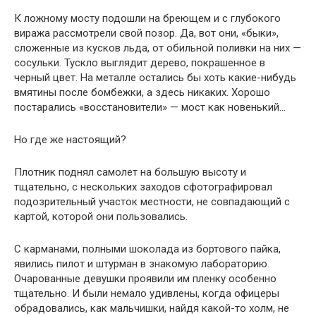
К ложному мосту подошли на бреющем и с глубокого
виража рассмотрели свой позор. Да, вот они, «быки»,
сложенные из кусков льда, от обильной поливки на них —
сосульки. Тускло выглядит дерево, покрашенное в
черный цвет. На металле остались бы хоть какие-нибудь
вмятины после бомбежки, а здесь никаких. Хорошо
постарались «восстановители» — мост как новенький…
Но где же настоящий?
Плотник поднял самолет на большую высоту и
тщательно, с нескольких заходов сфотографировал
подозрительный участок местности, не совпадающий с
картой, которой они пользовались.
С карманами, полными шоколада из бортового пайка,
явились пилот и штурман в знакомую лабораторию.
Очарованные девушки проявили им пленку особенно
тщательно. И были немало удивлены, когда офицеры
обрадовались, как мальчишки, найдя какой-то холм, не