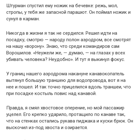
Штурман спустил ему ножик на бечевке: режь, мол,
стропы, у тебя же запасной парашют. Он поймал ножик и
сунул в карман.
Никогда в жизни я так не сердился. Решил идти на
посадку, смотрю — народу полон аэродром, все смотрят
на нашу «ворону». Знаю, что среди командиров сам
Ворошилов. «Неужели же, — думаю, — на глазах у всех
убивать человека? Неудобно». И тут я выкинул фокус.
У границ нашего аэродрома накануне канавокопатель
вытянул большую траншею для водопровода, вот я на
нее и пошел. И так точно прицелился вдоль траншеи, что
при посадке костыль повис над канавой.
Правда, я смял хвостовое оперение, но мой пассажир
уцелел. Его крепко ударило, протащило по канаве так,
что на стенках остались рукава пиджака и куски брюк. Он
выскочил из-под хвоста и озирается.