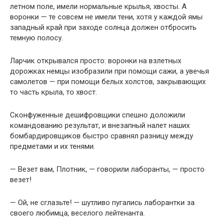
летном поле, имели нормальные крылья, хвосты. А
воронки — те совсем не имели тени, хотя у каждой ямы
западный край при заходе солнца должен отбросить
темную полосу.
Ларчик открывался просто: воронки на взлетных
дорожках немцы изобразили при помощи сажи, а увечья
самолетов — при помощи белых холстов, закрывающих
то часть крыла, то хвост.
Сконфуженные дешифровщики спешно доложили
командованию результат, и внезапный налет наших
бомбардировщиков быстро сравнял разницу между
предметами и их тенями.
— Везет вам, Плотник, — говорили лаборанты, — просто
везет!
— Ой, не сглазьте! — шутливо пугались лаборантки за
своего любимца, веселого лейтенанта.