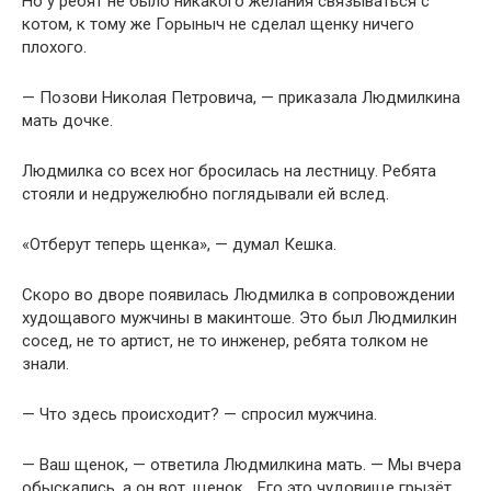
Но у ребят не было никакого желания связываться с
котом, к тому же Горыныч не сделал щенку ничего
плохого.
— Позови Николая Петровича, — приказала Людмилкина
мать дочке.
Людмилка со всех ног бросилась на лестницу. Ребята
стояли и недружелюбно поглядывали ей вслед.
«Отберут теперь щенка», — думал Кешка.
Скоро во дворе появилась Людмилка в сопровождении
худощавого мужчины в макинтоше. Это был Людмилкин
сосед, не то артист, не то инженер, ребята толком не
знали.
— Что здесь происходит? — спросил мужчина.
— Ваш щенок, — ответила Людмилкина мать. — Мы вчера
обыскались, а он вот, щенок… Его это чудовище грызёт.