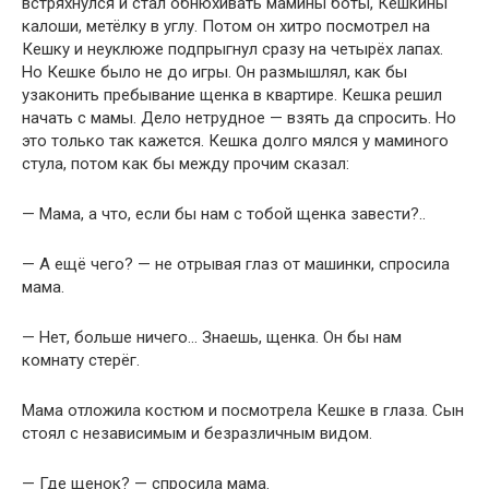
встряхнулся и стал обнюхивать мамины боты, Кешкины
калоши, метёлку в углу. Потом он хитро посмотрел на
Кешку и неуклюже подпрыгнул сразу на четырёх лапах.
Но Кешке было не до игры. Он размышлял, как бы
узаконить пребывание щенка в квартире. Кешка решил
начать с мамы. Дело нетрудное — взять да спросить. Но
это только так кажется. Кешка долго мялся у маминого
стула, потом как бы между прочим сказал:
— Мама, а что, если бы нам с тобой щенка завести?..
— А ещё чего? — не отрывая глаз от машинки, спросила
мама.
— Нет, больше ничего… Знаешь, щенка. Он бы нам
комнату стерёг.
Мама отложила костюм и посмотрела Кешке в глаза. Сын
стоял с независимым и безразличным видом.
— Где щенок? — спросила мама.