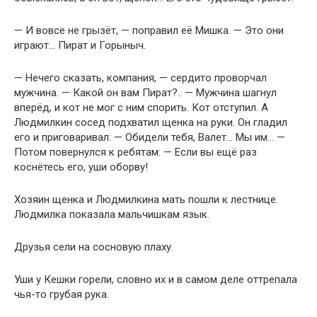
— И вовсе не грызёт, — поправил её Мишка. — Это они
играют… Пират и Горыныч.
— Нечего сказать, компания, — сердито проворчал
мужчина. — Какой он вам Пират?.. — Мужчина шагнул
вперёд, и кот не мог с ним спорить. Кот отступил. А
Людмилкин сосед подхватил щенка на руки. Он гладил
его и приговаривал: — Обидели тебя, Валет… Мы им… —
Потом повернулся к ребятам: — Если вы ещё раз
коснётесь его, уши оборву!
Хозяин щенка и Людмилкина мать пошли к лестнице.
Людмилка показала мальчишкам язык.
Друзья сели на сосновую плаху.
Уши у Кешки горели, словно их и в самом деле оттрепала
чья-то грубая рука.