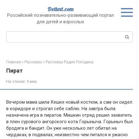
Перейти
Dettext.com
к
Российский познавательно-развивающий портал
контенту
для детей и взрослых
Поиск:
Главная
»
Рассказы
»
Рассказы Радия Погодина
Пират
На чтение:
9 мин
Вечером мама шила Кешке новый костюм, а сам он сидел
в коридоре и строгал себе саблю. На завтра была
назначена игра в пиратов. Мишкин отряд решил захватить
в плен сурового ангорского кота Горыныча. Горыныч был
бродяга и бандит. Он уже несколько лет обитал на
чердаках, в подвалах, неизвестно чем питался и ужасно