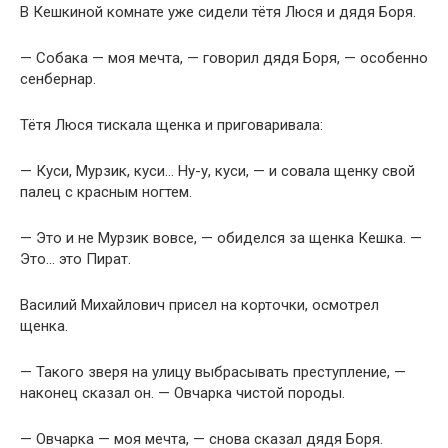
В Кешкиной комнате уже сидели тётя Люся и дядя Боря.
— Собака — моя мечта, — говорил дядя Боря, — особенно
сенбернар.
Тётя Люся тискала щенка и приговаривала:
— Куси, Мурзик, куси… Ну-у, куси, — и совала щенку свой
палец с красным ногтем.
— Это и не Мурзик вовсе, — обиделся за щенка Кешка. —
Это… это Пират.
Василий Михайлович присел на корточки, осмотрел
щенка.
— Такого зверя на улицу выбрасывать преступление, —
наконец сказал он. — Овчарка чистой породы.
— Овчарка — моя мечта, — снова сказал дядя Боря.