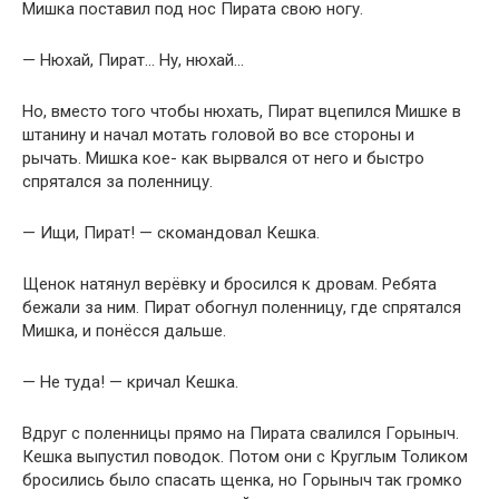
Мишка поставил под нос Пирата свою ногу.
— Нюхай, Пират… Ну, нюхай…
Но, вместо того чтобы нюхать, Пират вцепился Мишке в
штанину и начал мотать головой во все стороны и
рычать. Мишка кое- как вырвался от него и быстро
спрятался за поленницу.
— Ищи, Пират! — скомандовал Кешка.
Щенок натянул верёвку и бросился к дровам. Ребята
бежали за ним. Пират обогнул поленницу, где спрятался
Мишка, и понёсся дальше.
— Не туда! — кричал Кешка.
Вдруг с поленницы прямо на Пирата свалился Горыныч.
Кешка выпустил поводок. Потом они с Круглым Толиком
бросились было спасать щенка, но Горыныч так громко