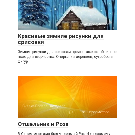
Зима
0
48 просмотров
Красивые зимние рисунки для
срисовки
Зимние рисунки для срисовки предоставляют обширное
поле для творчества. Очертания деревьев, сугробов и
фигур
Сказки Бориса Заходера
0
1 просмотров
Отшельник и Роза
В Синем море жил-был маленький Рак. И жилось ему