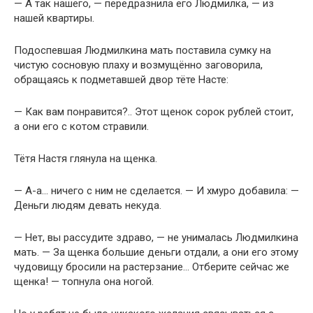
— А так нашего, — передразнила его Людмилка, — из
нашей квартиры.
Подоспевшая Людмилкина мать поставила сумку на
чистую сосновую плаху и возмущённо заговорила,
обращаясь к подметавшей двор тёте Насте:
— Как вам понравится?.. Этот щенок сорок рублей стоит,
а они его с котом стравили.
Тётя Настя глянула на щенка.
— A-а… ничего с ним не сделается. — И хмуро добавила: —
Деньги людям девать некуда.
— Нет, вы рассудите здраво, — не унималась Людмилкина
мать. — За щенка большие деньги отдали, а они его этому
чудовищу бросили на растерзание… Отберите сейчас же
щенка! — топнула она ногой.