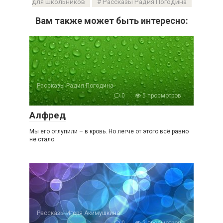
для школьников
Рассказы Радия Погодина
Вам также может быть интересно:
Рассказы Радия Погодина
0
5 просмотров
Алфред
Мы его отлупили – в кровь. Но легче от этого всё равно
не стало.
Рассказы Игоря Акимушкина
0
2 просмотров