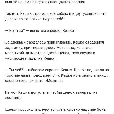
выл по ночам на верхних площадках лестниц.
Так вот, Кешка строгал себе саблю и вдруг услышал, что
дверь кто-то потихоньку скребёт.
— Кто там? — шёпотом спросил Кешка.
За дверьми раздалось повизгивание. Кешка отодвинул
задвижку, приоткрыл дверь. На площадке сидел
маленький, дымчатого цвета щенок, тихо скулил и
умоляюще глядел на Кешку.
— Ты чей? — шёпотом спросил Кешка. Щенок поднялся на
толстые лапы, пододвинулся к Кешке и легонько тявкнул,
словно хотел сказать: «Можно?»
Не мог Кешка допустить, чтобы щенок замерзал на
лестнице.
Щенок просунул в щёлку толстые, словно надутые бока,