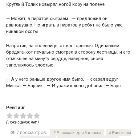
Круглый Толик ковырял ногой кору на полене.
— Может, в пиратов сыграем… — предложил он
равнодушно. Но играть в пиратов у ребят не было уже
никакой охоты.
Напротив, на поленнице, стоял Горыныч. Одичавший
бродяга-кот печально смотрел в сторону лестницы, и его
отмякшее на минуту сердце, наверное, снова
заполнялось злостью.
— А у него раньше другое имя было, — сказал вдруг
Мишка, — Барсик… — И уважительно добавил: — Барс…
Рейтинг
( Пока оценок нет )
7 просмотров
Рассказы для 3 класса
Рассказы