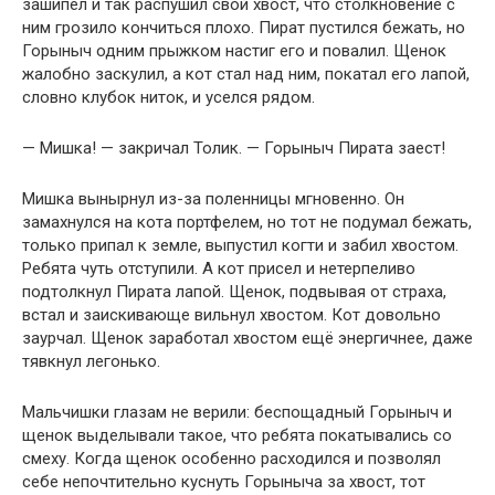
зашипел и так распушил свой хвост, что столкновение с
ним грозило кончиться плохо. Пират пустился бежать, но
Горыныч одним прыжком настиг его и повалил. Щенок
жалобно заскулил, а кот стал над ним, покатал его лапой,
словно клубок ниток, и уселся рядом.
— Мишка! — закричал Толик. — Горыныч Пирата заест!
Мишка вынырнул из-за поленницы мгновенно. Он
замахнулся на кота портфелем, но тот не подумал бежать,
только припал к земле, выпустил когти и забил хвостом.
Ребята чуть отступили. А кот присел и нетерпеливо
подтолкнул Пирата лапой. Щенок, подвывая от страха,
встал и заискивающе вильнул хвостом. Кот довольно
заурчал. Щенок заработал хвостом ещё энергичнее, даже
тявкнул легонько.
Мальчишки глазам не верили: беспощадный Горыныч и
щенок выделывали такое, что ребята покатывались со
смеху. Когда щенок особенно расходился и позволял
себе непочтительно куснуть Горыныча за хвост, тот