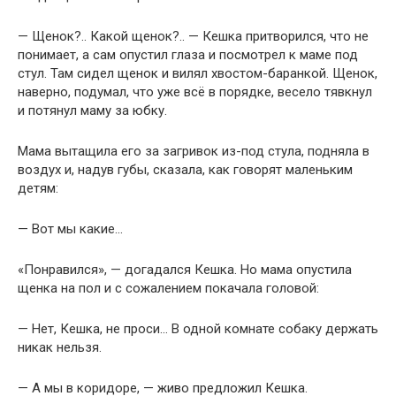
— Щенок?.. Какой щенок?.. — Кешка притворился, что не
понимает, а сам опустил глаза и посмотрел к маме под
стул. Там сидел щенок и вилял хвостом-баранкой. Щенок,
наверно, подумал, что уже всё в порядке, весело тявкнул
и потянул маму за юбку.
Мама вытащила его за загривок из-под стула, подняла в
воздух и, надув губы, сказала, как говорят маленьким
детям:
— Вот мы какие…
«Понравился», — догадался Кешка. Но мама опустила
щенка на пол и с сожалением покачала головой:
— Нет, Кешка, не проси… В одной комнате собаку держать
никак нельзя.
— А мы в коридоре, — живо предложил Кешка.