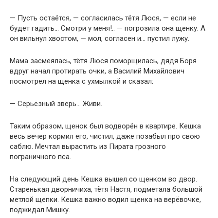
— Пусть остаётся, — согласилась тётя Люся, — если не
будет гадить… Смотри у меня!.. — погрозила она щенку. А
он вильнул хвостом, — мол, согласен и… пустил лужу.
Мама засмеялась, тётя Люся поморщилась, дядя Боря
вдруг начал протирать очки, а Василий Михайлович
посмотрел на щенка с ухмылкой и сказал:
— Серьёзный зверь… Живи.
Таким образом, щенок был водворён в квартире. Кешка
весь вечер кормил его, чистил, даже позабыл про свою
саблю. Мечтал вырастить из Пирата грозного
пограничного пса.
На следующий день Кешка вышел со щенком во двор.
Старенькая дворничиха, тётя Настя, подметала большой
метлой щепки. Кешка важно водил щенка на верёвочке,
поджидал Мишку.