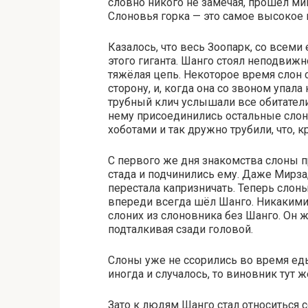
словно никого не замечая, прошёл мим
Слоновья горка — это самое высокое 
Казалось, что весь Зоопарк, со всеми
этого гиганта. Шанго стоял неподвижно
тяжёлая цепь. Некоторое время слон с
сторону, и, когда она со звоном упала
трубный клич услышали все обитатели
нему присоединились остальные слоны
хоботами и так дружно трубили, что, 
С первого же дня знакомства слоны 
стада и подчинились ему. Даже Мирза,
перестала капризничать. Теперь слон
впереди всегда шёл Шанго. Никакими
слоних из слоновника без Шанго. Он ж
подталкивая сзади головой.
Слоны уже не ссорились во время еды 
иногда и случалось, то виновник тут 
Зато к людям Шанго стал относиться 