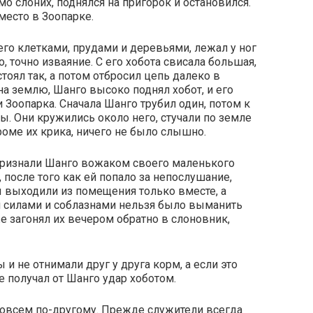
о слоних, поднялся на пригорок и остановился.
место в Зоопарке.
 его клетками, прудами и деревьями, лежал у ног
, точно изваяние. С его хобота свисала большая,
тоял так, а потом отбросил цепь далеко в
 на землю, Шанго высоко поднял хобот, и его
 Зоопарка. Сначала Шанго трубил один, потом к
. Они кружились около него, стучали по земле
кроме их крика, ничего не было слышно.
признали Шанго вожаком своего маленького
 после того как ей попало за непослушание,
ы выходили из помещения только вместе, а
 силами и соблазнами нельзя было выманить
е загонял их вечером обратно в слоновник,
и не отнимали друг у друга корм, а если это
же получал от Шанго удар хоботом.
совсем по-другому. Прежде служители всегда