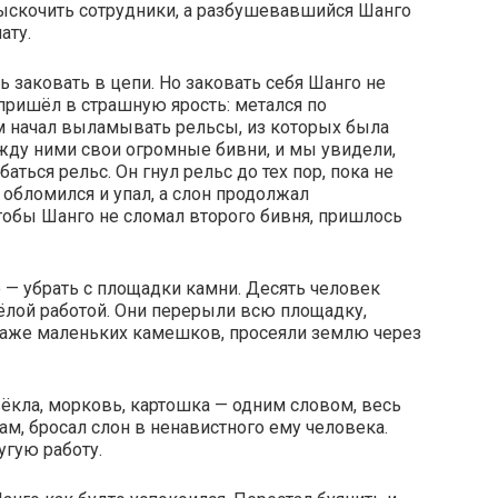
ыскочить сотрудники, а разбушевавшийся Шанго
ату.
ь заковать в цепи. Но заковать себя Шанго не
н пришёл в страшную ярость: метался по
ом начал выламывать рельсы, из которых была
жду ними свои огромные бивни, и мы увидели,
аться рельс. Он гнул рельс до тех пор, пока не
 обломился и упал, а слон продолжал
обы Шанго не сломал второго бивня, пришлось
 — убрать с площадки камни. Десять человек
ёлой работой. Они перерыли всю площадку,
 даже маленьких камешков, просеяли землю через
свёкла, морковь, картошка — одним словом, весь
ам, бросал слон в ненавистного ему человека.
угую работу.