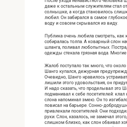
После ухода ненавистного человека Ш
даже к остальным служителям стал от
солнышке, а когда становилось слишк
любил. Он забирался в самое глубокое
воду и совсем скрывался из виду.
Публика очень любила смотреть, как к
собиралась толпа. А коварный слон н
шланга, поливал любопытных. Пострад
одежды стекала грязная вода. Многи
Жалоб поступало так много, что окол
Шанго купался, дежурная предупрежда
Очевидно, Шанго нравилось устраивать
лишили этого удовольствия, он приду
И надо сказать, что проделывал это Ш
подманивал к себе посетителей: клал
слона напоминал змею. Он то изгибалс
повисал на барьере. Сонно-добродуш
привлекали посетителей. Они подходил
руки. Слон, казалось, не замечал это
слишком близко, как слон обвивал хо