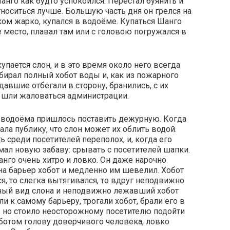
анго как будто успокоился. Перестал буянить и
носиться лучше. Большую часть дня он грелся на
ом жарко, купался в водоёме. Купаться Шанго
 место, плавал там или с головою погружался в
упается слон, и в это время около него всегда
абирал полный хобот воды и, как из пожарного
авшие отбегали в сторону, бранились, с их
е шли жаловаться администрации.
о водоёма пришлось поставить дежурную. Когда
ла публику, что слон может их облить водой.
 среди посетителей переполох, и, когда его
мал новую забаву: срывать с посетителей шапки.
анго очень хитро и ловко. Он даже нарочно
 на барьер хобот и медленно им шевелил. Хобот
я, то слегка вытягивался, то вдруг неподвижно
ный вид слона и неподвижно лежавший хобот
и к самому барьеру, трогали хобот, брали его в
го, но стоило неосторожному посетителю подойти
ботом голову доверчивого человека, ловко