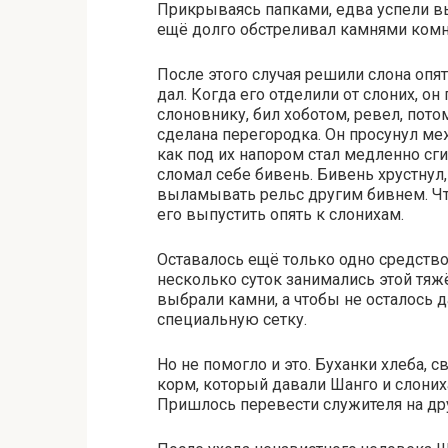
Прикрываясь папками, едва успели в
ещё долго обстреливал камнями комн
После этого случая решили слона опят
дал. Когда его отделили от слоних, о
слоновнику, бил хоботом, ревел, пот
сделана перегородка. Он просунул ме
как под их напором стал медленно сгиб
сломал себе бивень. Бивень хрустнул,
выламывать рельс другим бивнем. Чт
его выпустить опять к слонихам.
Оставалось ещё только одно средство
несколько суток занимались этой тяж
выбрали камни, а чтобы не осталось
специальную сетку.
Но не помогло и это. Буханки хлеба, 
корм, который давали Шанго и слоних
Пришлось перевести служителя на др