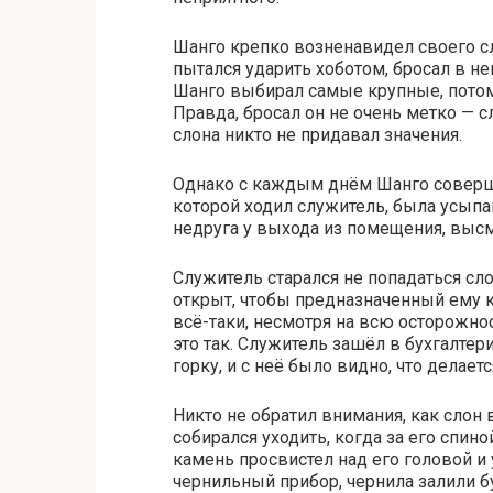
Шанго крепко возненавидел своего сл
пытался ударить хоботом, бросал в не
Шанго выбирал самые крупные, потому
Правда, бросал он не очень метко — 
слона никто не придавал значения.
Однако с каждым днём Шанго соверше
которой ходил служитель, была усыпа
недруга у выхода из помещения, высм
Служитель старался не попадаться сло
открыт, чтобы предназначенный ему к
всё-таки, несмотря на всю осторожнос
это так. Служитель зашёл в бухгалте
горку, и с неё было видно, что делае
Никто не обратил внимания, как слон
собирался уходить, когда за его спин
камень просвистел над его головой и
чернильный прибор, чернила залили бу