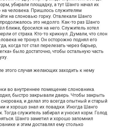
орм, убирали площадку, а тут Шанго начал их
о на человека. Пришлось служителям
йти на слоновью горку. Отвлекали Шанго
о продолжалось это недолго. Как-то раз Шанго
ёл ближе, бросился на него. Служитель хотел
ерли от страха. Кто-то крикнул. Думали, что слон
еловека не тронул. Он осторожно поднял его
гда, когда тот стал перелезать через барьер,
слегка» было достаточно, чтобы остальную часть
уху.
ле этого случая желающих заходить к нему
рки во внутреннее помещение слоновника.
ходил, быстро закрывали дверь. Чтобы закрыть
сноровка, и делал это всегда опытный и старый
ами и хорошо знал их повадки. Иногда Шанго
к. Тогда служитель забирал и уносил корм. Голод
иняться. Шанго заметил и хорошо запомнил
новнике и этим доставлял ему столько