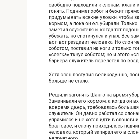
свободно подходили к слонам, клали к
гонять. Поднимет хобот и бежит прям
придумывать всякие уловки, чтобы за
кормом, а пока он ел, убирали. Тольк
заметил служителя и, когда тот подош
убежать, но споткнулся и упал. Все зам
вот-вот раздавит человека. Но слон ч
хоботом, поставил на ноги и только то
«слегка» ткнул хоботом; но и этого «
барьера служитель перелетел по возд
Хотя слон поступил великодушно, пос
больше не стало.
Решили загонять Шанго на время убо
Заманивали его кормом, а когда он в
вовремя дверь, требовалась большая 
служитель. Он давно работал со слон
упрямился и не хотел идти в слоновни
брал своё, и слону приходилось подч
человека, который запирал его в сло
неприятного.