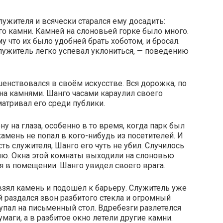
ужителя и всячески старался ему досадить:
го камни. Камней на слоновьей горке было много.
 что их было удобней брать хоботом, и бросал.
служитель легко успевал уклониться, — поведению
нствовался в своём искусстве. Вся дорожка, по
на камнями. Шанго часами караулил своего
атривал его среди публики.
ну на глаза, особенно в то время, когда парк был
амень не попал в кого-нибудь из посетителей. И
ть служителя, Шанго его чуть не убил. Случилось
рию. Окна этой комнаты выходили на слоновью
тся в помещении. Шанго увидел своего врага.
 взял камень и подошёл к барьеру. Служитель уже
ой раздался звон разбитого стекла и огромный
 упал на письменный стол. Вдребезги разлетелся
маги, а в разбитое окно летели другие камни.