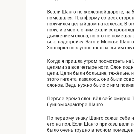
Везли Шанго по железной дороге, на 
помещался. Платформу со всех сторон
получился целый дом на колёсах. В э
полу, и вместе с ним ехали сопрово
движением слона, но это не помешало
всю надстройку. Зато в Москве Шанго
Зоопарка послушно шёл за своим слу
Когда я пришла утром посмотреть на 
цепями за все четыре ноги. Слон подн
цепи. Цепи были большие, тяжёлые, их
этого гиганта, казалось, они были со
слонов. Ведь нужно было с ним познак
Первое время слон вёл себя смирно. Т
буйном характере Шанго.
По первому знаку Шанго сажал себе н
его на пол. Если Шанго приказывали ло
было очень трудно в тесном помещен