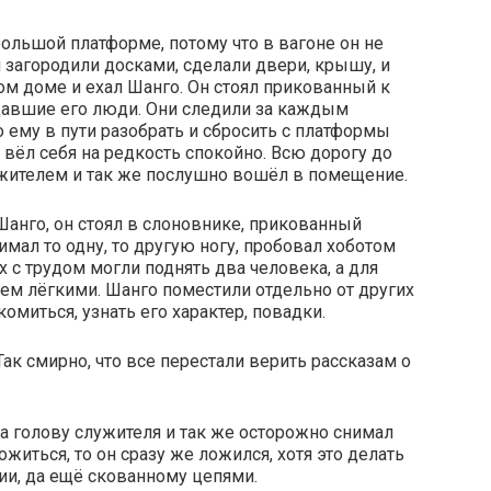
большой платформе, потому что в вагоне он не
 загородили досками, сделали двери, крышу, и
том доме и ехал Шанго. Он стоял прикованный к
ждавшие его люди. Они следили за каждым
 ему в пути разобрать и сбросить с платформы
 вёл себя на редкость спокойно. Всю дорогу до
жителем и так же послушно вошёл в помещение.
Шанго, он стоял в слоновнике, прикованный
имал то одну, то другую ногу, пробовал хоботом
 с трудом могли поднять два человека, а для
всем лёгкими. Шанго поместили отдельно от других
омиться, узнать его характер, повадки.
ак смирно, что все перестали верить рассказам о
а голову служителя и так же осторожно снимал
житься, то он сразу же ложился, хотя это делать
ии, да ещё скованному цепями.