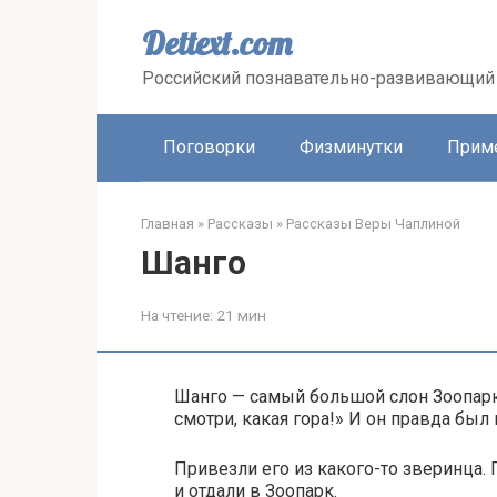
Перейти
к
Dettext.com
контенту
Российский познавательно-развивающий 
Поговорки
Физминутки
Прим
Главная
»
Рассказы
»
Рассказы Веры Чаплиной
Шанго
На чтение:
21 мин
Шанго — самый большой слон Зоопарка
смотри, какая гора!» И он правда был
Привезли его из какого-то зверинца. Г
и отдали в Зоопарк.