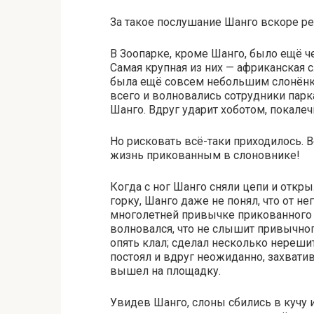
За такое послушание Шанго вскоре р
В Зоопарке, кроме Шанго, было ещё ч
Самая крупная из них — африканская с
была ещё совсем небольшим слонёнко
всего и волновались сотрудники парка
Шанго. Вдруг ударит хоботом, покалеч
Но рисковать всё-таки приходилось. 
жизнь прикованным в слоновнике!
Когда с ног Шанго сняли цепи и откр
горку, Шанго даже не понял, что от не
многолетней привычке прикованного с
волновался, что не слышит привычног
опять клал; сделал несколько нереши
постоял и вдруг неожиданно, захват
вышел на площадку.
Увидев Шанго, слоны сбились в кучу и