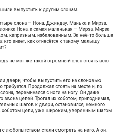
ешили выпустить к другим слонам.
етыре слона — Нона, Джиндау, Манька и Мирза.
лониха Нона, а самая маленькая — Мирза. Мирза
м, капризным, избалованным. За неё-то больше
: кто знает, как отнесётся к такому малышу
ит?
Ведь не мог же такой огромный слон стоять всю
ыли двери, чтобы выпустить его на слоновью
го требуется. Продолжал стоять на месте и, по
лона, переминался с ноги на ногу. Он даже
о звона цепей. Трогал их хоботом, приподнимал,
тельных шагов к двери, остановился, немного
ив хоботом цепи, уже широким, уверенным шагом
 с любопытством стали смотреть на него. А он,