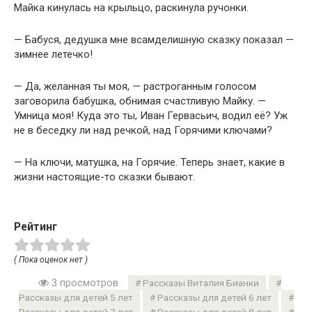
Майка кинулась на крыльцо, раскинула ручонки.
— Бабуся, дедушка мне всамделишную сказку показал —
зимнее летечко!
— Да, желанная ты моя, — растроганным голосом
заговорила бабушка, обнимая счастливую Майку. —
Умница моя! Куда это ты, Иван Гервасьич, водил её? Уж
не в беседку ли над речкой, над Горячими ключами?
— На ключи, матушка, на Горячие. Теперь знает, какие в
жизни настоящие-то сказки бывают.
Рейтинг
( Пока оценок нет )
3 просмотров
Рассказы Виталия Бианки
Рассказы для детей 5 лет
Рассказы для детей 6 лет
Рассказы для детей 7 лет
Рассказы для детей 8 лет