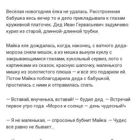
Весёлая новогодняя ёлка не удалась. Расстроенная
бабушка весь вечер то и дело прикладывала к глазам
кружевной платочек. Дед Иван Гервасьевич задумчиво
курил из старой, длинной-длинной трубки.
Майка еле дождалась, когда, наконец, с ватного деда-
мороза сняли мешок, а из мешка вынули куклу с
закрывающимися глазами, кукольный сервиз, лото с
картинками из сказок, красную шапочку, маленького
мишку из золотистого плюша — и всё это подарили ей.
Потом Майка поблагодарила деда с бабушкой,
простилась с ними и отправилась спать.
— Вставай, внученька, вставай! — будил дед. — Встречай
первое утро года. «Мороз и солнце — день чудесный!»
— Я не маленькая, — спросонья бубнит Майка. — Чудес
всё равно не бывает…