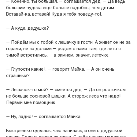
— Конечно, ты большая, — соглашается дед. — Да ведь
большим чудеса ещё больше надобны, чем детям.
Вставай-ка, вставай! Куда я тебя поведу-то!.
— А куда, дедушка?
— Пойдём мы с тобой к лешачку в гости. А живёт он не за
горами, не за долами — рядом с нами: там, где лето с
зимой встретились, — в зимнем, значит, летечке.
— Глупости какие!.. — говорит Майка. — А он очень
страшный?
— Лешачок-то мой? — смеётся дед. — Да он росточком
не больше сосновой шишки. А сторож леса что надо!
Первый мне помощник.
— Ну, ладно! — соглашается Майка.
Быстренько оделась, чаю напилась, и они с дедушкой