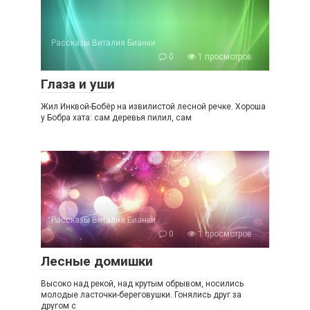
Рассказы Виталия Бианки
0
1 просмотров
Глаза и уши
Жил Инквой-Бобёр на извилистой лесной речке. Хороша
у Бобра хата: сам деревья пилил, сам
Рассказы Виталия Бианки
0
1 просмотров
Лесные домишки
Высоко над рекой, над крутым обрывом, носились
молодые ласточки-береговушки. Гонялись друг за
другом с