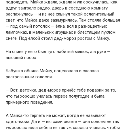
подождать. Майка ждала, ждала и уж соскучилась, как
вдруг заиграло радио, дверь в соседнюю комнату
распахнулась — и из неё хлынул такой ослепительный
свет, что Майка даже зажмурилась. Там стояла большая
— под самый потолок — ёлка, вся в разноцветных
лампочках, в маленьких игрушках и блестящем пухлом
снеге. Под ёлкой стоял дед-мороз ростом с Майку.
На спине у него был туго набитый мешок, а в руке —
высокий посох.
Бабушка обняла Майку, поцеловала и сказала
растроганным голосом:
— Вот, деточка, дед-мороз принёс тебе подарки за то,
что ты хорошо училась первое полугодие и была
примерного поведения.
А Майка-то терпеть не может, когда её называют
«деточкой». Да и — вы сами знаете — она совсем не так
уж хорошо вела себя и не так уж хорошо училась, чтобы