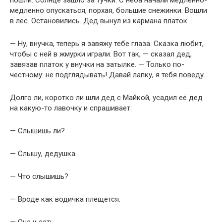
пошли. Солнце зашло за тучки. С неба начали медленно-
медленно опускаться, порхая, большие снежинки. Вошли
в лес. Остановились. Дед вынул из кармана платок.
— Ну, внучка, теперь я завяжу тебе глаза. Сказка любит,
чтобы с ней в жмурки играли. Вот так, — сказал дед,
завязав платок у внучки на затылке. — Только по-
честному: не подглядывать! Давай лапку, я тебя поведу.
Долго ли, коротко ли шли дед с Майкой, усадил её дед
на какую-то лавочку и спрашивает:
— Слышишь ли?
— Слышу, дедушка.
— Что слышишь?
— Вроде как водичка плещется.