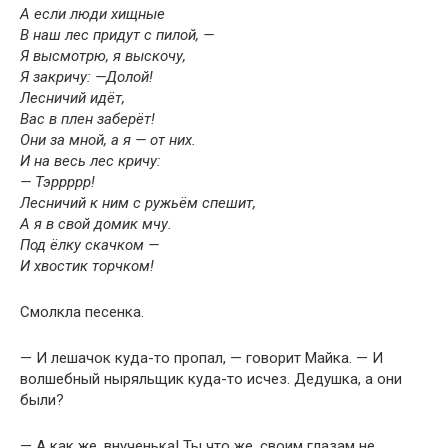
А если люди хищные
В наш лес придут с пилой, —
Я высмотрю, я выскочу,
Я закричу: —Долой!
Лесничий идёт,
Вас в плен заберёт!
Они за мной, а я — от них.
И на весь лес кричу:
— Тэррррр!
Лесничий к ним с ружьём спешит,
А я в свой домик мчу.
Под ёлку скачком —
И хвостик торчком!
Смолкла песенка.
— И лешачок куда-то пропал, — говорит Майка. — И
волшебный ныряльщик куда-то исчез. Дедушка, а они
были?
— А как же, внученька! Ты что же, своим глазам не