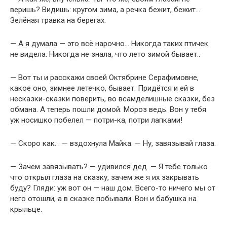
веришь? Видишь: кругом зима, а речка бежит, бежит…
Зелёная травка на берегах.
— А я думала — это всё нарочно… Никогда таких птичек
не видела. Никогда не знала, что лето зимой бывает..
— Вот ты и расскажи своей Октябрине Серафимовне,
какое оно, зимнее летечко, бывает. Придётся и ей в
несказки-сказки поверить, во всамделишные сказки, без
обмана. А теперь пошли домой. Мороз ведь. Вон у тебя
уж носишко побелел — потри-ка, потри лапками!
— Скоро как. . — вздохнула Майка. — Ну, завязывай глаза.
— Зачем завязывать? — удивился дед. — Я тебе только
что открыл глаза на сказку, зачем же я их закрывать
буду? Гляди: уж вот он — наш дом. Всего-то ничего мы от
него отошли, а в сказке побывали. Вон и бабушка на
крыльце.