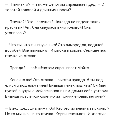
— Птичка-то? — так же шёпотом спрашивает дед. — С
толстой головой и длинным носом?
— Птичка?! Это—ёлочная? Никогда не видела таких
красивых! Ай!. Она кинулась вниз головой! Она
утопилась?
— Что ты, что ты, внученька! Это зимородок, водяной
воробей. Вон вынырнул! И рыбка в клюве. Семицветная
птичка из сказки.
— Правда? — всё шёпотом спрашивает Майка.
— Конечно же! Эта сказка — чистая правда. А ты под
ёлку-то под ёлку глянь! Видишь пенёк под ней? Он был
пустой внутри, а мой лешачок в нём домик себе устроил.
Видишь крылечко-колечко из тонких еловых веточек?
— Вижу, дедушка, вижу! Ой! Кто это из пенька выскочил?
Не то мышка, не то птичка! Коричневенькая! И хвостик