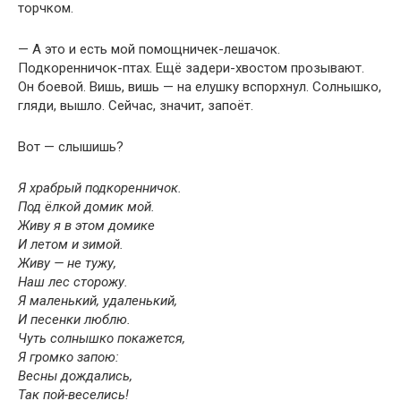
торчком.
— А это и есть мой помощничек-лешачок.
Подкоренничок-птах. Ещё задери-хвостом прозывают.
Он боевой. Вишь, вишь — на елушку вспорхнул. Солнышко,
гляди, вышло. Сейчас, значит, запоёт.
Вот — слышишь?
Я храбрый подкоренничок.
Под ёлкой домик мой.
Живу я в этом домике
И летом и зимой.
Живу — не тужу,
Наш лес сторожу.
Я маленький, удаленький,
И песенки люблю.
Чуть солнышко покажется,
Я громко запою:
Весны дождались,
Так пой-веселись!