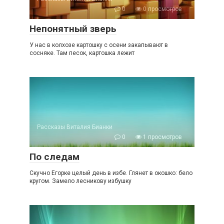
0
0 просмотров
Непонятный зверь
У нас в колхозе картошку с осени закапывают в
сосняке. Там песок, картошка лежит
Рассказы Виталия Бианки
0
1 просмотров
По следам
Скучно Егорке целый день в избе. Глянет в окошко: бело
кругом. Замело лесникову избушку