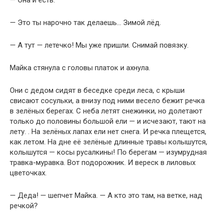
— Она и есть.
— Это ты нарочно так делаешь… Зимой лёд.
— А тут — летечко! Мы уже пришли. Снимай повязку.
Майка стянула с головы платок и ахнула.
Они с дедом сидят в беседке среди леса, с крыши
свисают сосульки, а внизу под ними весело бежит речка
в зелёных берегах. С неба летят снежинки, но долетают
только до половины большой ели — и исчезают, тают на
лету. . На зелёных лапах ели нет снега. И речка плещется,
как летом. На дне её зелёные длинные травы колышутся,
колышутся — косы русалкины! По берегам — изумрудная
травка-муравка. Вот подорожник. И вереск в лиловых
цветочках.
— Деда! — шепчет Майка. — А кто это там, на ветке, над
речкой?