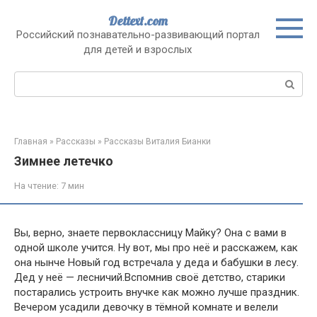
Перейти
Dettext.com
к
Российский познавательно-развивающий портал
контенту
для детей и взрослых
Поиск:
Главная
»
Рассказы
»
Рассказы Виталия Бианки
Зимнее летечко
На чтение:
7 мин
Вы, верно, знаете первоклассницу Майку? Она с вами в
одной школе учится. Ну вот, мы про неё и расскажем, как
она нынче Новый год встречала у деда и бабушки в лесу.
Дед у неё — лесничий.Вспомнив своё детство, старики
постарались устроить внучке как можно лучше праздник.
Вечером усадили девочку в тёмной комнате и велели