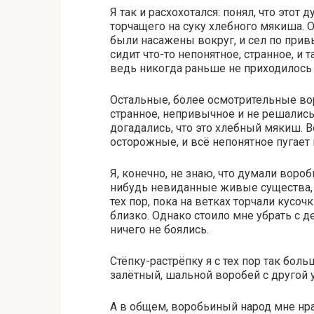
Я так и расхохотался: понял, что это
торчащего на суку хлебного мякиша. О
были насажены вокруг, и сел по привы
сидит что-то непонятное, странное, и т
ведь никогда раньше не приходилось 
Остальные, более осмотрительные вор
странное, непривычное и не решались 
догадались, что это хлебный мякиш. В
осторожные, и всё непонятное пугает 
Я, конечно, не знаю, что думали вороб
нибудь невиданные живые существа, 
тех пор, пока на ветках торчали кусоч
близко. Однако стоило мне убрать с д
ничего не боялись.
Стёпку-растрёпку я с тех пор так боль
залётный, шальной воробей с другой 
А в общем, воробьиный народ мне нра