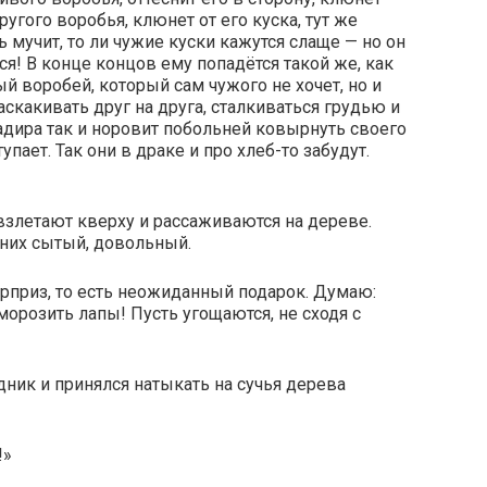
другого воробья, клюнет от его куска, тут же
ь мучит, то ли чужие куски кажутся слаще — но он
тся! В конце концов ему попадётся такой же, как
ый воробей, который сам чужого не хочет, но и
 наскакивать друг на друга, сталкиваться грудью и
Задира так и норовит побольней ковырнуть своего
упает. Так они в драке и про хлеб-то забудут.
 взлетают кверху и рассаживаются на дереве.
 них сытый, довольный.
рприз, то есть неожиданный подарок. Думаю:
 морозить лапы! Пусть угощаются, не сходя с
дник и принялся натыкать на сучья дерева
!»