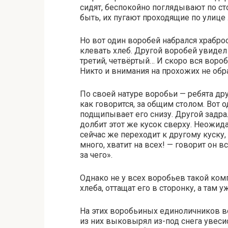
сидят, беспокойно поглядывают по ст
быть, их пугают проходящие по улице
Но вот один воробей набрался храброст
клевать хлеб. Другой воробей увидел 
третий, четвёртый… И скоро вся вороб
Никто и внимания на прохожих не обр
По своей натуре воробьи — ребята др
как говорится, за общим столом. Вот о
подщипывает его снизу. Другой задрал
долбит этот же кусок сверху. Неожида
сейчас же переходит к другому куску
много, хватит на всех! — говорит он 
за чего».
Однако не у всех воробьев такой ком
хлеба, оттащат его в сторонку, а там 
На этих воробьиных единоличников в
из них выковырял из-под снега увеси