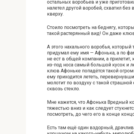
остальных воробьев и уже приготовил
налетел другой воробей, схватил без
кверху.
Стоило посмотреть на беднягу, который
такой растерянный вид! Он даже клюв
А этого нахального воробья, который 
придумал ему имя — Афонька, а по ф
не ест в общей компании, а прилетит, 
из-под носа самый большой кусок и лет
клюв Афоньке попадётся такой огромны
ему приходится лететь, перевернувши
молотит по воздуху с такой страшной 
сквозь стекло.
Мне кажется, что Афонька Вредный ко
тяжестью вниз и как следует стукнетс
посмотреть, до чего его в конце конц
Есть там ещё один вздорный, драчлив
коршуном на какого-нибудь миролюбив