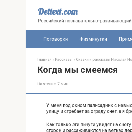
Перейти
к
Dettext.com
контенту
Российский познавательно-развивающий 
Поговорки
Физминутки
Прим
Главная
»
Рассказы
»
Сказки и рассказы Николая Н
Когда мы смеемся
На чтение:
7 мин
У меня под окном палисадник с невыс
улицу и сгребает за ограду снег, а я 
Как только эти пичуги увидят на снегу
сторон и рассаживаются на ветках дер