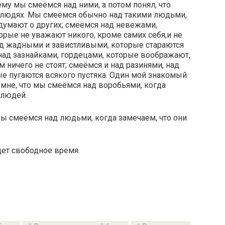
ему мы смеёмся над ними, а потом понял, что
 в людях. Мы смеёмся обычно над такими людьми,
 думают о других; смеёмся над невежами,
орые не уважают никого, кроме самих себя,и не
д жадными и завистливыми, которые стараются
 над зазнайками, гордецами, которые воображают,
м ничего не стоят; смеёмся и над разинями, над
е пугаются всякого пустяка. Один мой знакомый
 мне, что мы смеёмся над воробьями, когда
 людей.
мы смеёмся над людьми, когда замечаем, что они
удет свободное время.