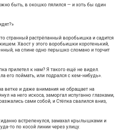
лжно быть, в окошко пялился — и хоть бы один
идят?»
й-то странный растрёпанный воробьишка и садится
якишем. Хвост у этого воробьишки коротенький,
нный, на спине одно перышко сломано и торчит
пка прилетел к нам? Я такого ещё не видел.
ла его поймать, или подрался с кем-нибудь».
на ветке и даже внимания не обращает на
ул на него искоса, заморгал испуганно глазками,
разжались сами собой, и Стёпка свалился вниз,
ожиданно встрепенулся, замахал крылышками и
уда-то по косой линии через улицу.