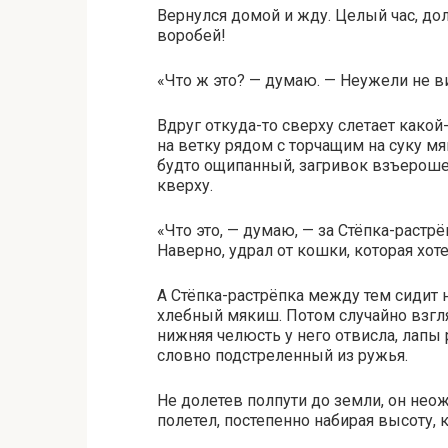
Вернулся домой и жду. Целый час, до
воробей!
«Что ж это? — думаю. — Неужели не в
Вдруг откуда-то сверху слетает како
на ветку рядом с торчащим на суку м
будто ощипанный, загривок взъероше
кверху.
«Что это, — думаю, — за Стёпка-растрё
Наверно, удрал от кошки, которая хоте
А Стёпка-растрёпка между тем сидит 
хлебный мякиш. Потом случайно взглян
нижняя челюсть у него отвисла, лапы 
словно подстреленный из ружья.
Не долетев полпути до земли, он не
полетел, постепенно набирая высоту, к