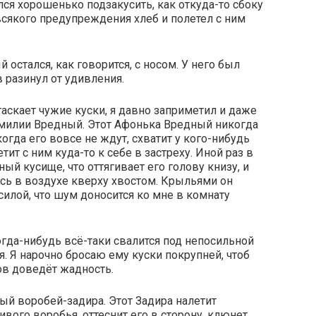
ся хорошенько подзакусить, как откуда-то сбоку
 всякого предупреждения хлеб и полетел с ним
 остался, как говорится, с носом. У него был
 разинул от удивления.
таскает чужие куски, я давно заприметил и даже
амилии Вредный. Этот Афонька Вредный никогда
когда его вовсе не ждут, схватит у кого-нибудь
ит с ним куда-то к себе в застреху. Иной раз в
й кусище, что оттягивает его голову книзу, и
сь в воздухе кверху хвостом. Крыльями он
силой, что шум доносится ко мне в комнату
гда-нибудь всё-таки свалится под непосильной
я. Я нарочно бросаю ему куски покрупней, чтоб
ов доведёт жадность.
ый воробей-задира. Этот Задира налетит
ого воробья, оттеснит его в сторону, клюнет