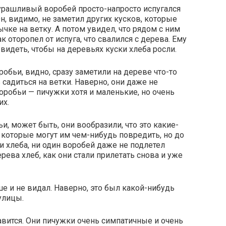
т дурашливый воробей просто-напросто испугался
н, видимо, не заметил других кусков, которые
чке на ветку. А потом увидел, что рядом с ним
ак оторопел от испуга, что свалился с дерева. Ему
видеть, чтобы на деревьях куски хлеба росли.
обьи, видно, сразу заметили на дереве что-то
садиться на ветки. Наверно, они даже не
оробьи — пичужки хотя и маленькие, но очень
их.
ьи, может быть, они вообразили, что это какие-
которые могут им чем-нибудь повредить, но до
ки хлеба, ни один воробей даже не подлетел
ерева хлеб, как они стали прилетать снова и уже
ше и не видал. Наверно, это был какой-нибудь
улицы.
вится. Они пичужки очень симпатичные и очень