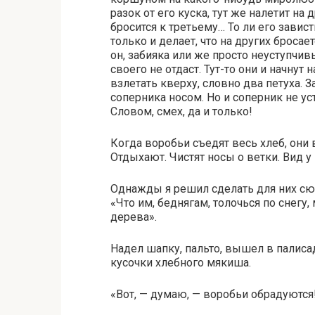
разок от его куска, тут же налетит на 
бросится к третьему… То ли его завист
только и делает, что на других бросае
он, забияка или же просто неуступчив
своего не отдаст. Тут-то они и начнут
взлетать кверху, словно два петуха. 
соперника носом. Но и соперник не уст
Словом, смех, да и только!
Когда воробьи съедят весь хлеб, они
Отдыхают. Чистят носы о ветки. Вид у
Однажды я решил сделать для них сю
«Что им, беднягам, толочься по снегу,
дерева».
Надел шапку, пальто, вышел в палиса
кусочки хлебного мякиша.
«Вот, — думаю, — воробьи обрадуются