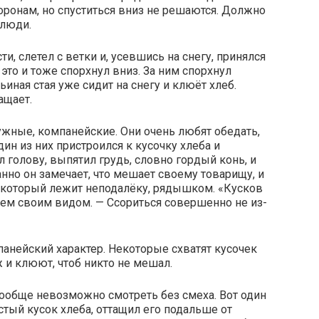
оронам, но спуститься вниз не решаются. Должно
 люди.
и, слетел с ветки и, усевшись на снегу, принялся
это и тоже спорхнул вниз. За ним спорхнул
ьиная стая уже сидит на снегу и клюёт хлеб.
ащает.
ужные, компанейские. Они очень любят обедать,
дин из них пристроился к кусочку хлеба и
 голову, выпятил грудь, словно гордый конь, и
нно он замечает, что мешает своему товарищу, и
, который лежит неподалёку, рядышком. «Кусков
всем своим видом. — Ссориться совершенно не из-
панейский характер. Некоторые схватят кусочек
уж и клюют, чтоб никто не мешал.
ообще невозможно смотреть без смеха. Вот один
стый кусок хлеба, оттащил его подальше от