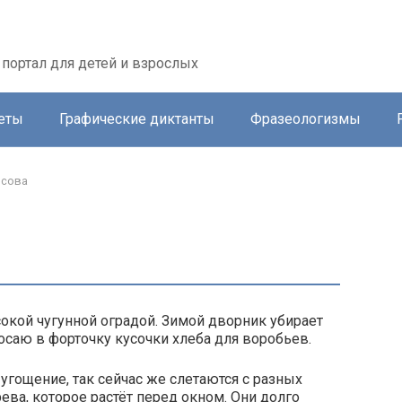
портал для детей и взрослых
еты
Графические диктанты
Фразеологизмы
осова
окой чугунной оградой. Зимой дворник убирает
бросаю в форточку кусочки хлеба для воробьев.
 угощение, так сейчас же слетаются с разных
ева, которое растёт перед окном. Они долго