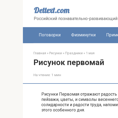
Перейти
к
Dettext.com
контенту
Российский познавательно-развивающий 
Поговорки
Физминутки
Прим
Главная
»
Рисунки
»
Праздники
»
1 мая
Рисунок первомай
На чтение:
1 мин
Рисунки Первомая отражают радость 
пейзажи, цветы, и символы весеннег
солидарности и радости труда, напом
этого особенного дня.