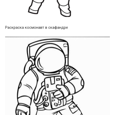
Раскраска космонавт в скафандре