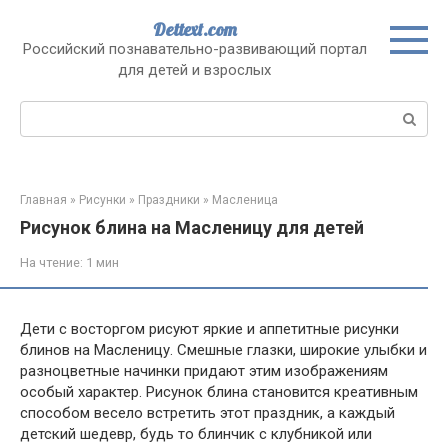
Перейти
Dettext.com
к
Российский познавательно-развивающий портал
контенту
для детей и взрослых
Поиск:
Главная
»
Рисунки
»
Праздники
»
Масленица
Рисунок блина на Масленицу для детей
На чтение:
1 мин
Дети с восторгом рисуют яркие и аппетитные рисунки
блинов на Масленицу. Смешные глазки, широкие улыбки и
разноцветные начинки придают этим изображениям
особый характер. Рисунок блина становится креативным
способом весело встретить этот праздник, а каждый
детский шедевр, будь то блинчик с клубникой или