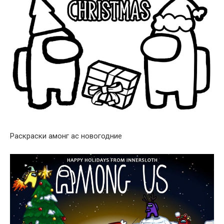
Раскраски амонг ас новогодние