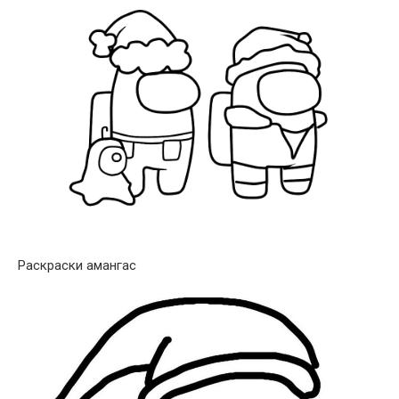
Раскраски амангас