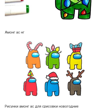
Амонг ас нг
Рисунки амонг ас для срисовки новогодние