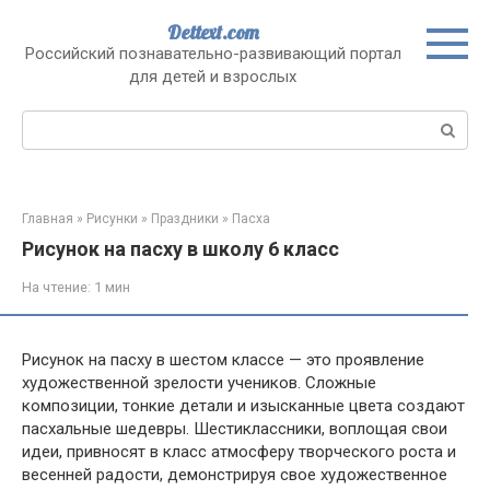
Перейти
Dettext.com
к
Российский познавательно-развивающий портал
контенту
для детей и взрослых
Поиск:
Главная
»
Рисунки
»
Праздники
»
Пасха
Рисунок на пасху в школу 6 класс
На чтение:
1 мин
Рисунок на пасху в шестом классе — это проявление
художественной зрелости учеников. Сложные
композиции, тонкие детали и изысканные цвета создают
пасхальные шедевры. Шестиклассники, воплощая свои
идеи, привносят в класс атмосферу творческого роста и
весенней радости, демонстрируя свое художественное