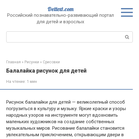
Перейти
Dettext.com
к
Российский познавательно-развивающий портал
контенту
для детей и взрослых
Поиск:
Главная
»
Рисунки
»
Срисовки
Балалайка рисунок для детей
На чтение:
1 мин
Рисунок балалайки для детей — великолепный способ
погрузиться в культуру и музыку. Яркие краски и узоры
народных узоров на инструменте могут вдохновить
маленьких художников на создание собственных
музыкальных миров. Рисование балалайки становится
увлекательным приключением, открывающим двери в