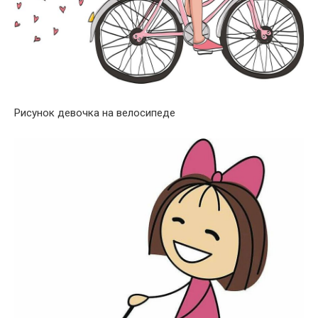
Рисунок девочка на велосипеде