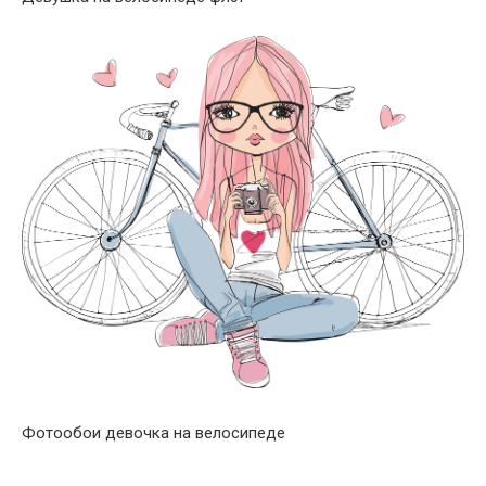
Фотообои девочка на велосипеде