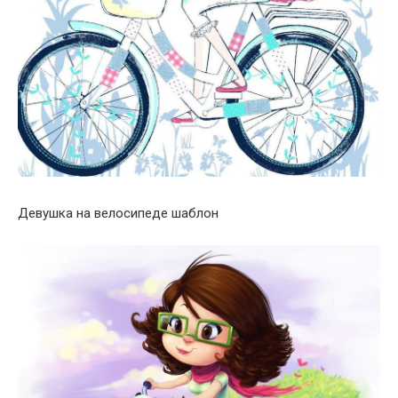
Девушка на велосипеде шаблон