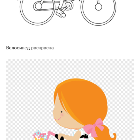
Велосипед раскраска