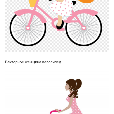
Векторное женщина велосипед