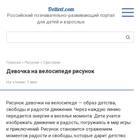
Перейти
Dettext.com
к
Российский познавательно-развивающий портал
контенту
для детей и взрослых
Поиск:
Главная
»
Рисунки
»
Срисовки
Девочка на велосипеде рисунок
На чтение:
1 мин
Рисунок девочки на велосипеде — образ детства,
свободы и радости движения. Через каждую линию
передается энергия и веселье момента. Дети учатся
изображать движение и радость, погружаясь в мир игры
и приключений. Рисунок становится отражением
моментов радости и свободы, которые дарит детство.