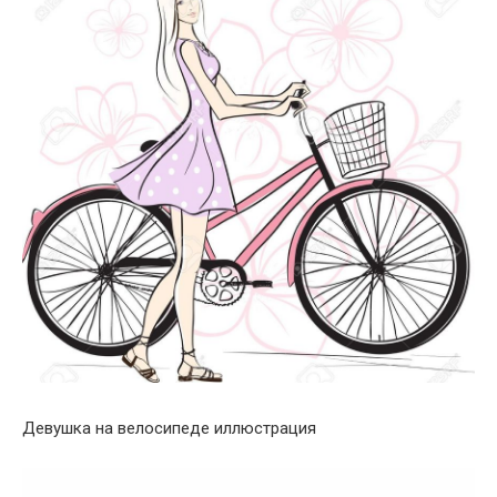
Девушка на велосипеде иллюстрация