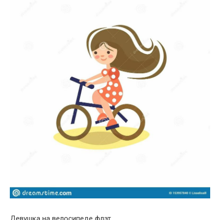
Девушка на велосипеде флэт