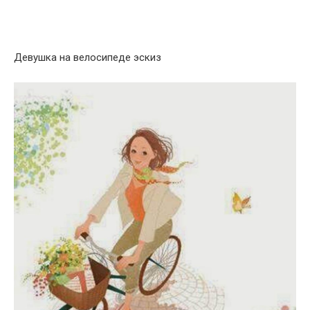
Девушка на велосипеде эскиз