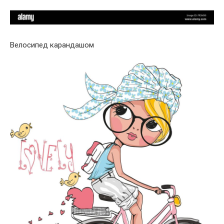
Велосипед карандашом