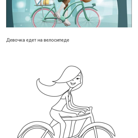
Девочка едет на велосипеде