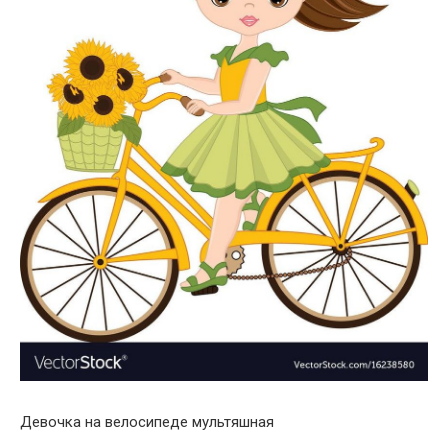
Девочка на велосипеде мультяшная