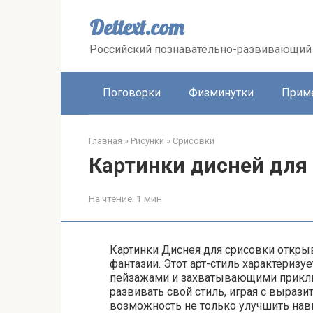
Перейти
к
Dettext.com
контенту
Российский познавательно-развивающий 
Поговорки
Физминутки
Прим
Главная
»
Рисунки
»
Срисовки
Картинки дисней для
На чтение:
1 мин
Картинки Диснея для срисовки откры
фантазии. Этот арт-стиль характери
пейзажами и захватывающими приклю
развивать свой стиль, играя с выраз
возможность не только улучшить навы