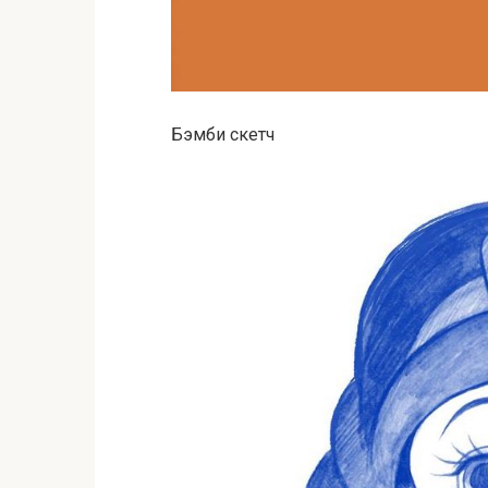
Бэмби скетч