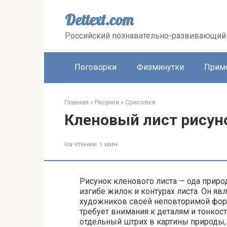
Перейти
к
Dettext.com
контенту
Российский познавательно-развивающий 
Поговорки
Физминутки
Прим
Главная
»
Рисунки
»
Срисовки
Кленовый лист рисун
На чтение:
1 мин
Рисунок кленового листа — ода приро
изгибе жилок и контурах листа. Он я
художников своей неповторимой форм
требует внимания к деталям и тонкос
отдельный штрих в картины природы,