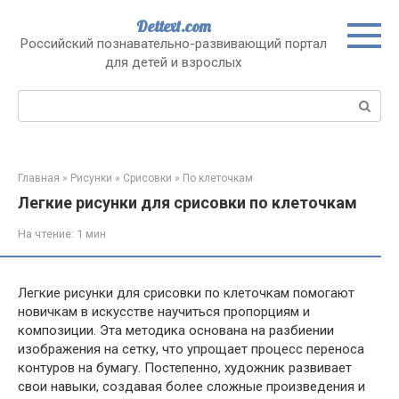
Перейти
Dettext.com
к
Российский познавательно-развивающий портал
контенту
для детей и взрослых
Поиск:
Главная
»
Рисунки
»
Срисовки
»
По клеточкам
Легкие рисунки для срисовки по клеточкам
На чтение:
1 мин
Легкие рисунки для срисовки по клеточкам помогают
новичкам в искусстве научиться пропорциям и
композиции. Эта методика основана на разбиении
изображения на сетку, что упрощает процесс переноса
контуров на бумагу. Постепенно, художник развивает
свои навыки, создавая более сложные произведения и