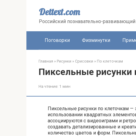
Перейти
к
Dettext.com
контенту
Российский познавательно-развивающий 
Поговорки
Физминутки
Прим
Главная
»
Рисунки
»
Срисовки
»
По клеточкам
Пиксельные рисунки 
На чтение:
1 мин
Пиксельные рисунки по клеточкам — э
использовании квадратных элементов
ассоциируются с видеоиграми и ретро
создавать детализированные и креат
количество цветов и форм. Пиксельн