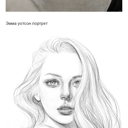
Эмма уотсон портрет