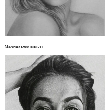
Миранда керр портрет