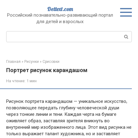
Перейти
Dettext.com
к
Российский познавательно-развивающий портал
контенту
для детей и взрослых
Поиск:
Главная
»
Рисунки
»
Срисовки
Портрет рисунок карандашом
На чтение:
1 мин
Рисунок портрета карандашом — уникальное искусство,
позволяющее передать глубину человеческой души
через тонкие линии и тени. Каждая черта на бумаге
оживляет образ, заставляя зрителя вникнуть во
внутренний мир изображенного лица. Этот вид рисунка не
только выражает талант художника, но и заставляет