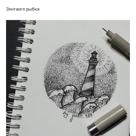
Зентангл рыбка