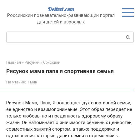
Перейти
Dettext.com
к
Российский познавательно-развивающий портал
контенту
для детей и взрослых
Поиск:
Главная
»
Рисунки
»
Срисовки
Рисунок мама папа я спортивная семья
На чтение:
1 мин
Рисунок Мама, Папа, Я воплощает дух спортивной семьи,
ее единство и взаимопонимание. Этот образ передает не
только любовь, но и преданность здоровому образу
жизни. Он напоминает о значимости семейных ценностей,
совместных занятий спортом, а также поддержки и
вдохновения, которые дарит семья в стремлении к