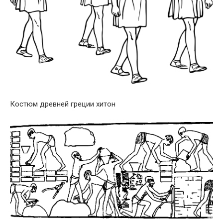
Костюм древней греции хитон