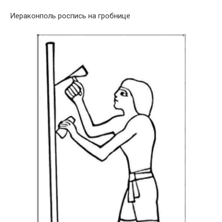
Иераконполь роспись на гробнице