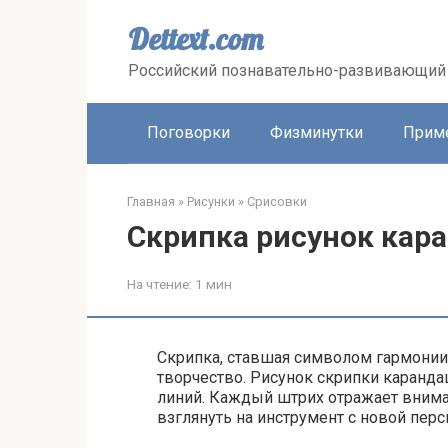
Перейти
к
Dettext.com
контенту
Российский познавательно-развивающий 
Поговорки
Физминутки
Прим
Главная
»
Рисунки
»
Срисовки
Скрипка рисунок ка
На чтение:
1 мин
Скрипка, ставшая символом гармонии 
творчество. Рисунок скрипки каранда
линий. Каждый штрих отражает внима
взглянуть на инструмент с новой пер